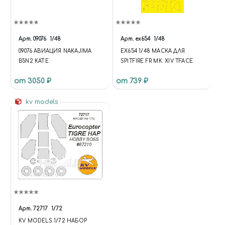
Арт.
09076
1/48
Арт.
ex654
1/48
09076 АВИАЦИЯ NAKAJIMA
EX654 1/48 МАСКА ДЛЯ
B5N2 KATE
SPITFIRE FR MK. XIV TFACE
от 3050 ₽
от 739 ₽
kv models
Арт.
72717
1/72
KV MODELS 1/72 НАБОР