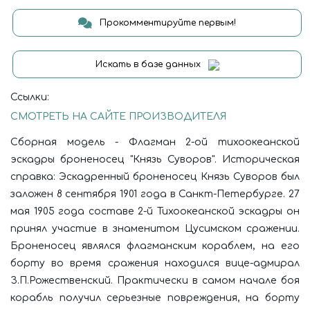
Прокомментируйте первым!
Искать в базе данных
Ссылки:
СМОТРЕТЬ НА САЙТЕ ПРОИЗВОДИТЕЛЯ
Сборная модель - Флагман 2-ой тихоокеанской
эскадры броненосец "Князь Суворов". Историческая
справка: Эскадренный броненосец Князь Суворов был
заложен 8 сентября 1901 года в Санкт-Петербурге. 27
мая 1905 года составе 2-й Тихоокеанской эскадры он
принял участие в знаменитом Цусимском сражении.
Броненосец являлся флагманским кораблем, на его
борту во время сражения находился вице-адмирал
З.П.Рожественский. Практически в самом начале боя
корабль получил серьезные повреждения, на борту