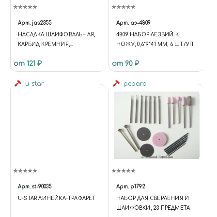
Арт.
jas2355
Арт.
аэ-4809
НАСАДКА ШЛИФОВАЛЬНАЯ,
4809 НАБОР ЛЕЗВИЙ К
КАРБИД КРЕМНИЯ,
НОЖУ, 0,6*9*41 ММ, 6 ШТ/УП
ЦИЛИНДР, 12 Х 15 ММ, В
от 121 ₽
от 90 ₽
БЛИСТЕРЕ, 3 ШТ.
u-star
pebaro
Арт.
st-90035
Арт.
p1792
U-STAR ЛИНЕЙКА-ТРАФАРЕТ
НАБОР ДЛЯ СВЕРЛЕНИЯ И
ШЛИФОВКИ, 23 ПРЕДМЕТА