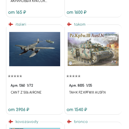
АКРИЛОВЫХ КРАСОК
ВАНИЛЬ 30 МЛ. (БАНОЧКА С
от 165 ₽
от 1600 ₽
ТОНКИМ НОСИКОМ)
italeri
takom
Арт.
1360
1/72
Арт.
8005
1/35
CANT Z 506 AIRONE
ТАНК PZ.KPFW.III AUSF.N
от 3906 ₽
от 1540 ₽
kovozavody
bronco