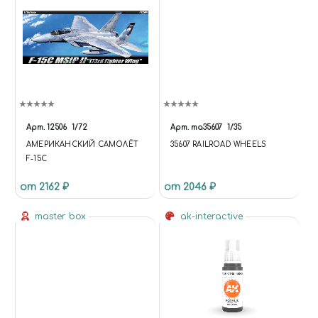
Арт.
12506
1/72
Арт.
ma35607
1/35
АМЕРИКАНСКИЙ САМОЛЁТ
35607 RAILROAD WHEELS
F-15C
от 2162 ₽
от 2046 ₽
master box
ak-interactive