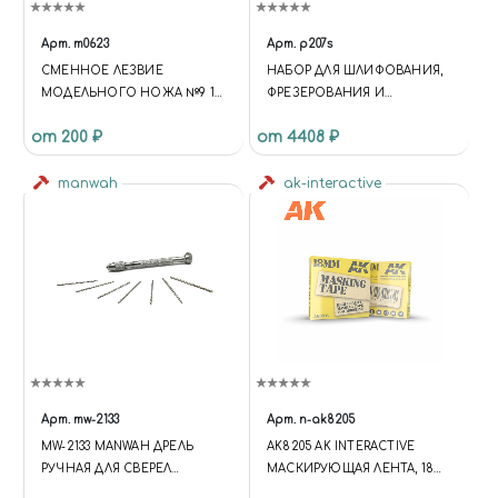
Арт.
m0623
Арт.
p207s
СМЕННОЕ ЛЕЗВИЕ
НАБОР ДЛЯ ШЛИФОВАНИЯ,
МОДЕЛЬНОГО НОЖА №9 10
ФРЕЗЕРОВАНИЯ И
ШТ
ГРАВИРОВКИ В
от 200 ₽
от 4408 ₽
ПЛАСТИКОВОМ ЧЕМОДАНЕ
manwah
ak-interactive
Арт.
mw-2133
Арт.
n-ak8205
MW-2133 MANWAH ДРЕЛЬ
AK8205 AK INTERACTIVE
РУЧНАЯ ДЛЯ СВЕРЕЛ
МАСКИРУЮЩАЯ ЛЕНТА, 18
ДИАМЕТРА 0.9-1.5 ММ (В
ММ