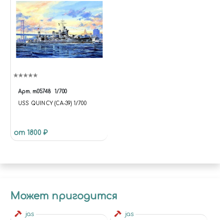
Арт.
т05748
1/700
USS QUINCY (CA-39) 1/700
от 1800 ₽
Может пригодится
jas
jas