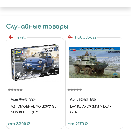
Случайные товары
revell
hobbyboss
Арт.
07643
1/24
Арт.
82421
1/35
АВТОМОБИЛЬ VOLKSWAGEN
LAV-150 APC 90MM MECAR
NEW BEETLE (1:24)
GUN
от 3300 ₽
от 2170 ₽