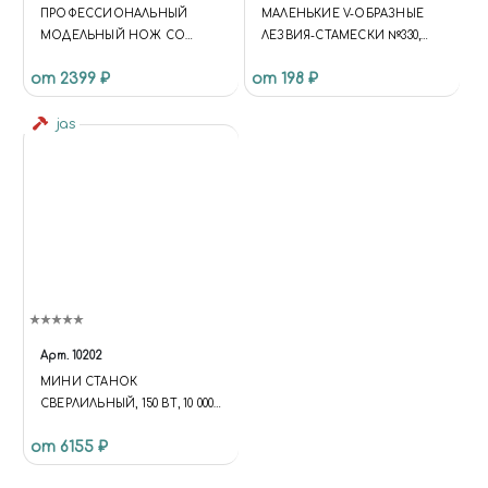
ПРОФЕССИОНАЛЬНЫЙ
МАЛЕНЬКИЕ V-ОБРАЗНЫЕ
МОДЕЛЬНЫЙ НОЖ СО
ЛЕЗВИЯ-СТАМЕСКИ №330,
СМЕННЫМИ ЛЕЗВИЯМИ
ШИРИНОЙ 4.76 ММ (
от 2399 ₽
от 198 ₽
РАЗНОЙ ФОРМЫ
ДЮЙМА), 2 ШТ
jas
Арт.
10202
МИНИ СТАНОК
СВЕРЛИЛЬНЫЙ, 150 ВТ, 10 000
ОБ/МИН., ДО 6,5 ММ
от 6155 ₽