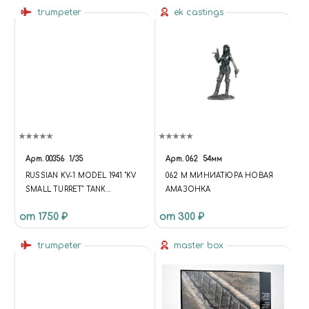
trumpeter
ek castings
Арт.
00356
1/35
Арт.
062
54мм
RUSSIAN KV-1 MODEL 1941 "KV
062 M МИНИАТЮРА НОВАЯ
SMALL TURRET" TANK
АМАЗОНКА
(СОВЕТСКИЙ ТАНК КВ-1
от 1750 ₽
от 300 ₽
ОБРАЗЦА 1941 Г. С ЛЁГКОЙ
БАШНЕЙ)
trumpeter
master box