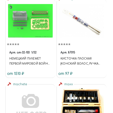
Арт.
am-32-103
1/32
Арт.
87015
НЕМЕЦКИЙ ПУЛЕМЕТ
КИСТОЧКА ПЛОСКАЯ
ПЕРВОЙ МИРОВОЙ ВОЙНЫ
(КОНСКИЙ ВОЛОС, РУЧКА
SPANDAU LMG 08 (1ШТ) - С
ДЕРЕВО)
от 1510 ₽
от 97 ₽
РУБАШКОЙ ОХЛАЖДЕНИЯ
ВЕРСИИ 2
machete
maxx