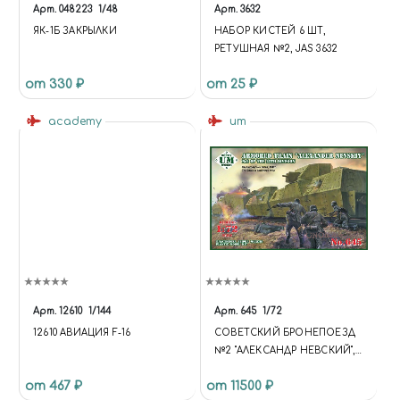
Арт.
048223
1/48
Арт.
3632
ЯК-1Б ЗАКРЫЛКИ
НАБОР КИСТЕЙ 6 ШТ,
РЕТУШНАЯ №2, JAS 3632
от 330 ₽
от 25 ₽
academy
um
Арт.
12610
1/144
Арт.
645
1/72
12610 АВИАЦИЯ F-16
СОВЕТСКИЙ БРОНЕПОЕЗД
№2 "АЛЕКСАНДР НЕВСКИЙ",
25 ОДБП
от 467 ₽
от 11500 ₽