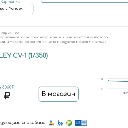
.Картинки
ки с Yandex
 характер.
тернет-магазина характеристики и комплектацию товара.
мами магазинов, конечная цена продукта может меняться.
Y CV-1 (1/350)
10k
 3060
0
9
В магазин
1 Ян
дующими способами: