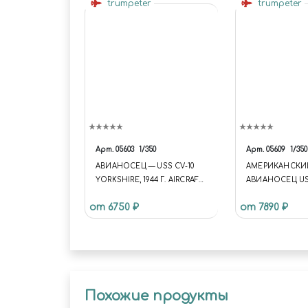
trumpeter
trumpeter
Арт.
05603
1/350
Арт.
05609
1/350
АВИАНОСЕЦ — USS CV-10
АМЕРИКАНСКИ
YORKSHIRE, 1944 Г. AIRCRAFT
АВИАНОСЕЦ U
CARRIER - USS CV-10
TICONDEROGA C
от 6750 ₽
от 7890 ₽
YORKSHIRE 1944
Похожие продукты