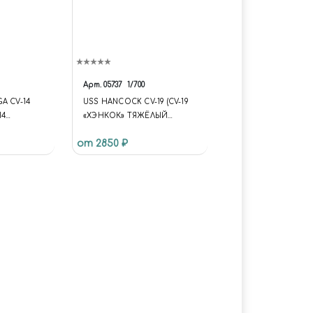
Арт.
05737
1/700
A CV-14
USS HANCOCK CV-19 (CV-19
14
«ХЭНКОК» ТЯЖЁЛЫЙ
)
УДАРНЫЙ АВИАНОСЕЦ
от 2850 ₽
США ТИПА «ЭССЕКС»)