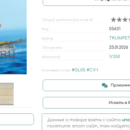
Общий рейтинг (голосов: 0)
05631
Код
TRUMPET
Бренд
25.01.2026
Обновлено
1/350
Масштаб
#GL05
#CV-1
Ключевые слова
Прокомме
Искать в 
Данные о товаре взяты с сайта
uno
посетите этот сайт, там найдется