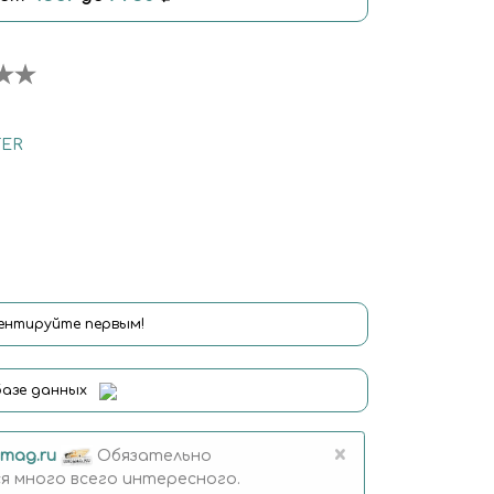
ER
нтируйте первым!
базе данных
×
mag.ru
Обязательно
 много всего интересного.