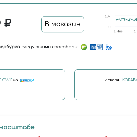
10k
0
В магазин
0
1 Янв
1
ербурга
следующими способами:
CV-1"
на
Искать
"КОРАБ
 масштабе