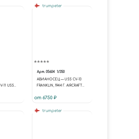
trumpeter
Арт.
05604
1/350
АВИАНОСЕЦ — USS CV-13
-11 USS
FRANKLIN, 1944 Г. AIRCRAFT
-11
CARRIER - USS CV-13
от 6750 ₽
FRANKLIN 1944
trumpeter