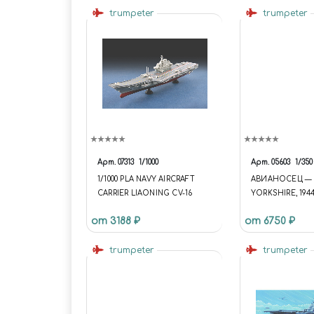
trumpeter
trumpeter
Арт.
07313
1/1000
Арт.
05603
1/350
1/1000 PLA NAVY AIRCRAFT
АВИАНОСЕЦ — U
CARRIER LIAONING CV-16
YORKSHIRE, 1944
CARRIER - USS C
от 3188 ₽
от 6750 ₽
YORKSHIRE 1944
trumpeter
trumpeter