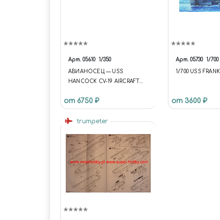
Арт.
05610
1/350
Арт.
05730
1/700
АВИАНОСЕЦ — USS
1/700 USS FRANK
HANCOCK CV-19 AIRCRAFT
CARRIER - USS HANCOCK CV-
от 6750 ₽
от 3600 ₽
19
trumpeter