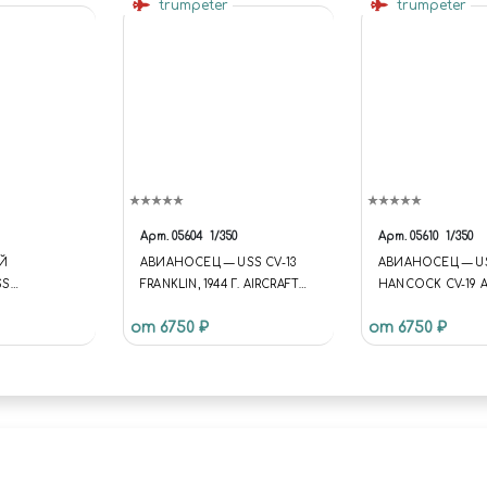
trumpeter
trumpeter
Арт.
05604
1/350
Арт.
05610
1/350
Й
АВИАНОСЕЦ — USS CV-13
АВИАНОСЕЦ — U
SS
FRANKLIN, 1944 Г. AIRCRAFT
HANCOCK CV-19 A
V-14
CARRIER - USS CV-13
CARRIER - USS H
от 6750 ₽
от 6750 ₽
FRANKLIN 1944
19