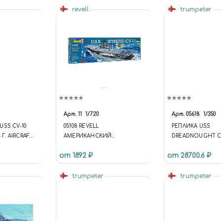
revell
trumpeter
Арт.
11
1/720
Арт.
05618
1/350
SS CV-10
05108 REVELL
РЕПЛИКА USS
 Г. AIRCRAFT
АМЕРИКАНСКИЙ
DREADNOUGHT CV
V-10
АВИАНОСЕЦ "INTREPID" (CV-
DREADNOUGHT CV
от 1892 ₽
от 28700.6 ₽
11)
REPLICA
trumpeter
trumpeter