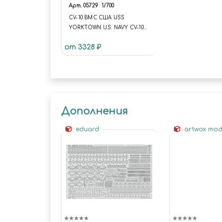
Арт.
05729
1/700
CV-10 ВМС США USS
YORKTOWN U.S. NAVY CV-10
USS YORKTOWN
от 3328 ₽
Дополнения
eduard
artwox mod