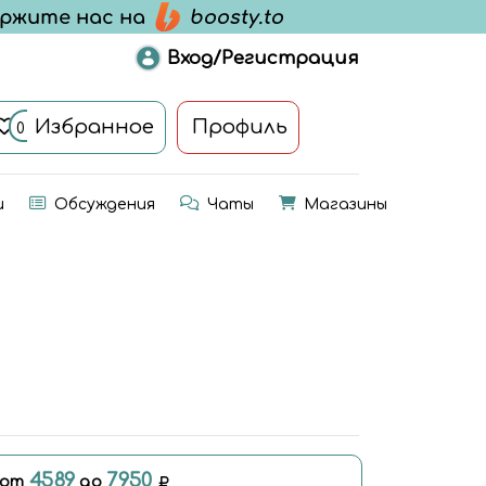
Вход/Регистрация
Избранное
Профиль
0
и
Обсуждения
Чаты
Магазины
4589
7950
 от
до