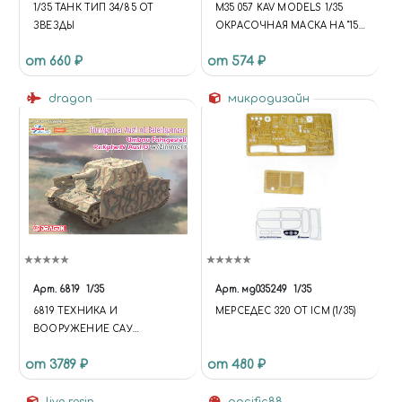
1/35 ТАНК ТИП 34/85 ОТ
M35 057 KAV MODELS 1/35
ЗВЕЗДЫ
ОКРАСОЧНАЯ МАСКА НА "152
ММ ДИВИЗИОННАЯ
от 660 ₽
от 574 ₽
САМОХОДНАЯ ГАУБИЦА
СЕРИИ -С" (ЗВЕЗДА)
dragon
микродизайн
Арт.
6819
1/35
Арт.
мд035249
1/35
6819 ТЕХНИКА И
МЕРСЕДЕС 320 ОТ ICM (1/35)
ВООРУЖЕНИЕ САУ
STURMPANZER AUSF.I ALS
от 3789 ₽
от 480 ₽
BEFEHLSPANZER