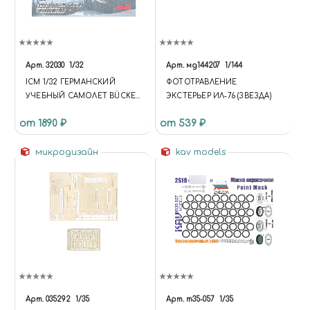
Арт.
32030
1/32
Арт.
мд144207
1/144
ICM 1/32 ГЕРМАНСКИЙ
ФОТОТРАВЛЕНИЕ
УЧЕБНЫЙ САМОЛЕТ BÜCKER
ЭКСТЕРЬЕР ИЛ-76 (ЗВЕЗДА)
BÜ 131D
от 1890 ₽
от 539 ₽
микродизайн
kav models
Арт.
035292
1/35
Арт.
m35-057
1/35