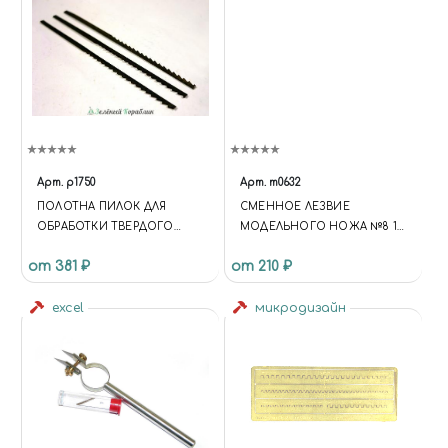
Арт.
p1750
Арт.
m0632
ПОЛОТНА ПИЛОК ДЛЯ
СМЕННОЕ ЛЕЗВИЕ
ОБРАБОТКИ ТВЕРДОГО
МОДЕЛЬНОГО НОЖА №8 10
ДЕРЕВА, МЕТАЛЛА И
ШТ
от 381 ₽
от 210 ₽
ЭПОКСИДНОЙ СМОЛЫ, 3
ШТ
excel
микродизайн