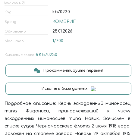
(голосов: 0)
kb70230
Код
КОМБРИГ
Бренд
25.01.2026
Обновлено
1/700
Масштаб
#KB70230
Ключевые слова
Прокомментируйте первым!
Искать в базе данных
Подробное описание: Керчь эскадренный миноносец
типа Фидониси, принадлежавший к числу
эскадренных миноносцев типа Новик. Зачислен в
списке судов Черноморского флота 2 июля 1915 года.
Заложен на стапеле завода Наваль 29 октября 1915