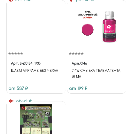
live resin
pacific88
Арт.
lre35184
1/35
Арт.
014w
ШЛЕМ AIRFRAME БЕЗ ЧЕХЛА
014W СМЫВКА ТЕЛЕМАГЕНТА,
30 МЛ
от 537 ₽
от 199 ₽
afv-club