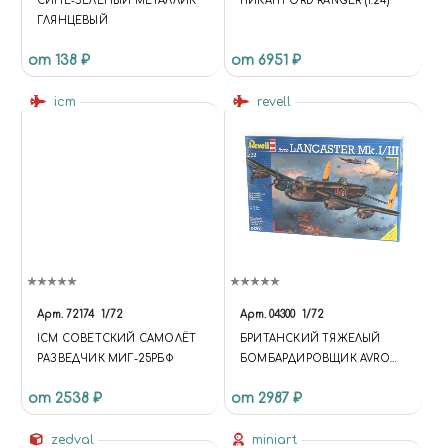
СИНЕ-ЗЕЛЁНЫЙ МЕТАЛЛИК
ПИКАП FORD RANGER (1:24)
ГЛЯНЦЕВЫЙ
от 138 ₽
от 6951 ₽
icm
revell
Арт.
72174
1/72
Арт.
04300
1/72
ICM СОВЕТСКИЙ САМОЛЁТ
БРИТАНСКИЙ ТЯЖЕЛЫЙ
РАЗВЕДЧИК МИГ-25РБФ
БОМБАРДИРОВЩИК AVRO
LANCASTER (1:72)
от 2538 ₽
от 2987 ₽
zedval
miniart