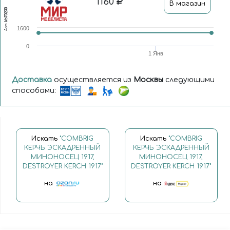
1160
В магазин
kb70230
Арт.
1600
0
1 Янв
Доставка
осуществляется из
Москвы
следующими
способами:
Искать
"COMBRIG
Искать
"COMBRIG
КЕРЧЬ ЭСКАДРЕННЫЙ
КЕРЧЬ ЭСКАДРЕННЫЙ
МИНОНОСЕЦ 1917,
МИНОНОСЕЦ 1917,
DESTROYER KERCH 1917"
DESTROYER KERCH 1917"
на
на