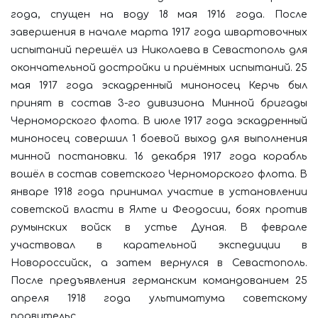
года, спущен на воду 18 мая 1916 года. После
завершения в начале марта 1917 года швартовочных
испытаний перешёл из Николаева в Севастополь для
окончательной достройки и приёмных испытаний. 25
мая 1917 года эскадренный миноносец Керчь был
принят в состав 3-го дивизиона Минной бригады
Черноморского флота. В июле 1917 года эскадренный
миноносец совершил 1 боевой выход для выполнения
минной постановки. 16 декабря 1917 года корабль
вошёл в состав советского Черноморского флота. В
январе 1918 года принимал участие в установлении
советской власти в Ялте и Феодосии, боях против
румынских войск в устье Дуная. В феврале
участвовал в карательной экспедиции в
Новороссийск, а затем вернулся в Севастополь.
После предъявления германским командованием 25
апреля 1918 года ультиматума советскому
правительс