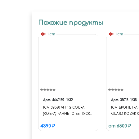
Похожие продукты
icm
icm
Арт.
4660159
1/32
Арт.
35015
1/35
ICM 32060 AH-1G COBRA
ICM БРОНЕТРА
(КОБРА) РАННЕГО ВЫПУСКА,
GUARD KOZAK-0
УДАРНЫЙ ВЕРТОЛЕТ США,
4390 ₽
от 6500 ₽
1:32 НОВИНКИ 2020-2021