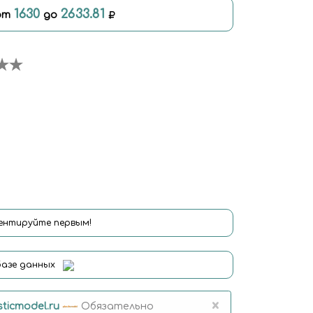
1630
2633.81
от
до
нтируйте первым!
базе данных
×
sticmodel.ru
Обязательно