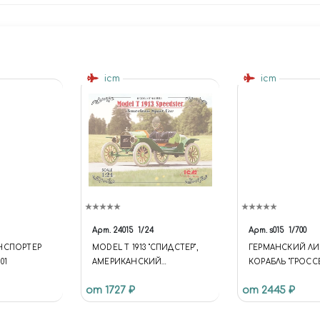
icm
icm
Арт.
24015
1/24
Арт.
s015
1/700
НСПОРТЕР
MODEL T 1913 "СПИДСТЕР",
ГЕРМАНСКИЙ Л
01
АМЕРИКАНСКИЙ
КОРАБЛЬ "ГРОСС
СПОРТИВНЫЙ
КУРФЮРСТ", І МВ
от 1727 ₽
от 2445 ₽
АВТОМОБИЛЬ