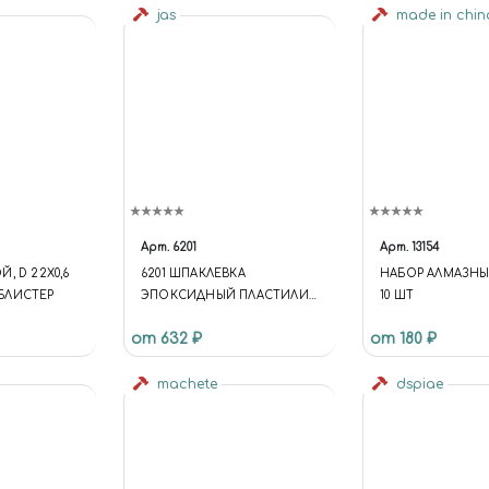
jas
made in chi
Арт.
6201
Арт.
13154
, D 22Х0,6
6201 ШПАКЛЕВКА
НАБОР АЛМАЗНЫ
, БЛИСТЕР
ЭПОКСИДНЫЙ ПЛАСТИЛИН
10 ШТ
БЕЛЫЙ 100 ГР.
от 632 ₽
от 180 ₽
machete
dspiae