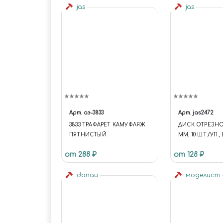
jas
jas
Арт.
аэ-3833
Арт.
jas2472
3833 ТРАФАРЕТ КАМУФЛЯЖ
ДИСК ОТРЕЗНОЙ
ПЯТНИСТЫЙ
ММ, 10 ШТ./УП.
от 288 ₽
от 128 ₽
donau
моделист