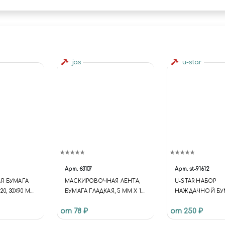
jas
u-star
Арт.
63107
Арт.
st-91612
Я БУМАГА
МАСКИРОВОЧНАЯ ЛЕНТА,
U-STAR НАБОР
20, 30X90 ММ,
БУМАГА ГЛАДКАЯ, 5 ММ Х 18
НАЖДАЧНОЙ БУ
М, JAS 63107
(95X240, #2500, 4 
от 78 ₽
от 250 ₽