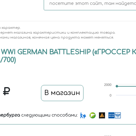
посетите этот сайт, там найдется
 характер.
тернет-магазина характеристики и комплектацию товара.
мами магазинов, конечная цена продукта может меняться.
" WWI GERMAN BATTLESHIP («ГРОССЕ
700)
2000
0
В магазин
0
ербурга
следующими способами: