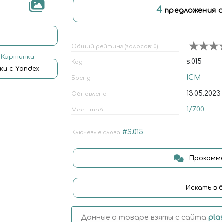
4
предложения 
Общий рейтинг (голосов: 0)
.Картинки
s.015
Код
ки с Yandex
ICM
Бренд
13.05.2023
Обновлено
1/700
Масштаб
#S.015
Ключевые слова
Прокомме
Искать в 
Данные о товаре взяты с сайта
pla