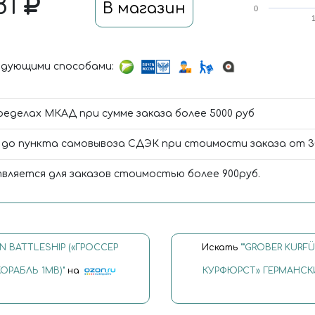
81
В магазин
0
дующими способами:
ределах МКАД при сумме заказа более 5000 руб
до пункта самовывоза СДЭК при стоимости заказа от 300
вляется для заказов стоимостью более 900руб.
N BATTLESHIP («ГРОССЕР
Искать
""GROΒER KURF
РАБЛЬ 1МВ)"
на
КУРФЮРСТ» ГЕРМАНСКИ