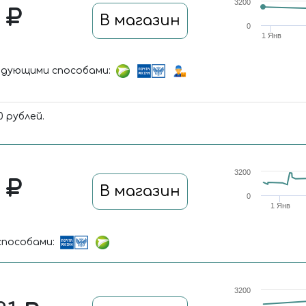
3200
0
В магазин
0
1 Янв
дующими способами:
 рублей.
3200
6
В магазин
0
1 Янв
пособами:
3200