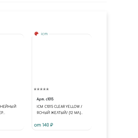
icm
Арт.
c1015
ИНЕЙНЫЙ
ICM C1015 CLEAR YELLOW /
ЕР
ЯСНЫЙ ЖЕЛТЫЙ/ (12 МЛ.)
(FUNCTION {
от 140 ₽
UNIVERSE.SITE.ID = 'S1';
UNIVERSE.SITE.DIRECTORY =
'/'; UNIVERSE.TEMPLATE.ID =