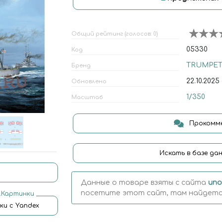
Общий рейтинг (голосов: 0)
05330
Код
TRUMPET
Бренд
22.10.2025
Обновлено
1/350
Масштаб
Прокомме
Искать в базе да
Данные о товаре взяты с сайта
uno
посетите этот сайт, там найдется
.Картинки
ки с Yandex