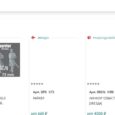
звезда
микродизай
Арт.
2078
1/72
Арт.
350216
1/350
DELS
РАЙКЕР
ЛИНКОР "СЕВАС
Й
(ЗВЕЗДА)
 ВЕК 75 ММ
от 660 ₽
от 4300 ₽