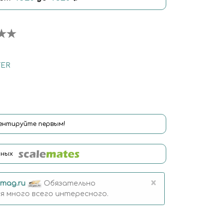
ER
нтируйте первым!
нных
×
mag.ru
Обязательно
 много всего интересного.