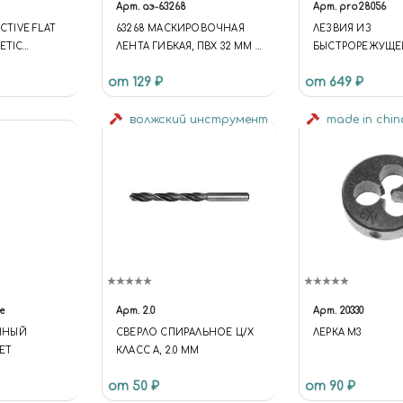
Арт.
аэ-63268
Арт.
pro28056
ACTIVE FLAT
63268 МАСКИРОВОЧНАЯ
ЛЕЗВИЯ ИЗ
ETIC
ЛЕНТА ГИБКАЯ, ПВХ 32 ММ Х
БЫСТРОРЕЖУЩЕ
10 М
ДЛЯ ПРОРЕЗНОЙ
от 129 ₽
от 649 ₽
Я КИСТЬ)
STS12/E, 2ШТ
волжский инструмент
made in chi
е
Арт.
2.0
Арт.
20330
ННЫЙ
СВЕРЛО СПИРАЛЬНОЕ Ц/Х
ЛЕРКА М3
ЕТ
КЛАСС А, 2.0 ММ
от 50 ₽
от 90 ₽