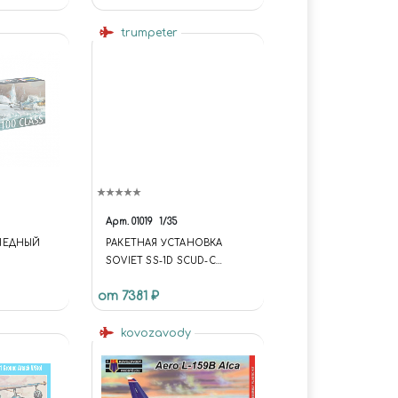
trumpeter
Арт.
01019
1/35
ПЕДНЫЙ
РАКЕТНАЯ УСТАНОВКА
SOVIET SS-1D SCUD-C
"ELBRUS"
от 7381 ₽
kovozavody