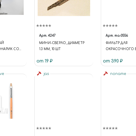
Арт.
4247
Арт.
ma-0556
ЫЙ
МИНИ-СВЕРЛО, ДИАМЕТР
ФИЛЬТР ДЛЯ
НАРИК СО
1.3 ММ, 10 ШТ
ОКРАСОЧНОГО 
АМИ 5Х, 8Х
0555
от 19 ₽
от 390 ₽
ive
jas
noname