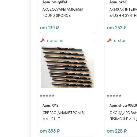
Арт.
amig8561
Арт.
ak610
АКСЕССУАРЫ AMIG8561
AK610 AK INTER
ROUND SPONGE
BRUSH 4 SYNTH
(ПЛОСКАЯ
от 130 ₽
от 262 ₽
СИНТЕТИЧЕСКА
noname
u-star
Арт.
7342
Арт.
st-ua-90200
СВЕРЛО ДИАМЕТРОМ 5,1
ОКСИДИРОВА
ММ, 10 ШТ.
ПРЯМОЙ ПИНЦ
от 398 ₽
от 225 ₽