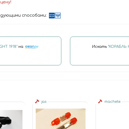
цену!
дующими способами:
HT 1918"
на
Искать
"КОРАБЛЬ 
jas
machete