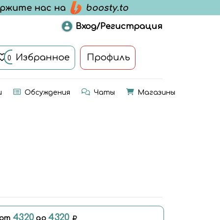
Вход/Регистрация
Избранное
Профиль
0
и
Обсуждения
Чаты
Магазины
4320
4320
 от
до