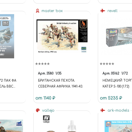
s
master box
revell
Арт.
3580
1/35
Арт.
05162
1/72
72 ПАК ФА
БРИТАНСКАЯ ПЕХОТА.
НЕМЕЦКИЙ ТОР
ЕЛЬ ВВС
СЕВЕРНАЯ АФРИКА. 1941-43.
КАТЕР S-100 (1:72)
 ПОКОЛЕНИЯ
от 1140 ₽
от 5235 ₽
vallejo
ark-models