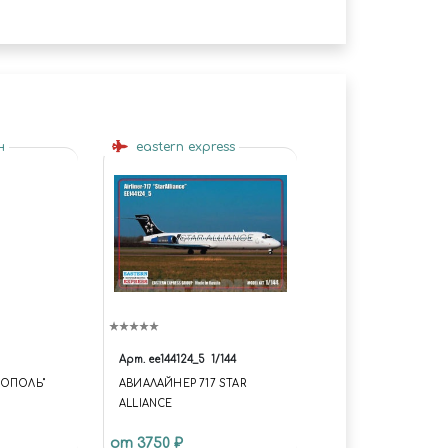
н
eastern express
Арт.
ее144124_5
1/144
ТОПОЛЬ"
АВИАЛАЙНЕР 717 STAR
ALLIANCE
от 3750 ₽