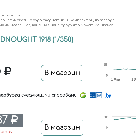
 характер.
тернет-магазина характеристики и комплектацию товара.
мами магазинов, конечная цена продукта может меняться.
NOUGHT 1918 (1/350)
8k
0
В магазин
0
1 Янв
1 
ербурга
следующими способами:
87
4k
В магазин
0
Китая!
1