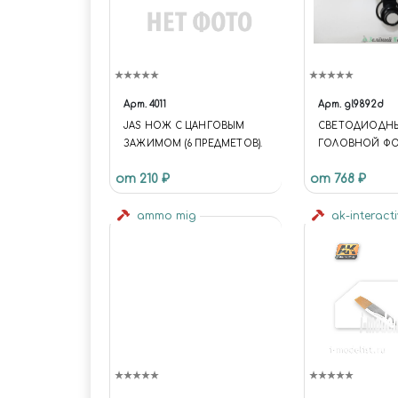
Арт.
4011
Арт.
gl9892d
JAS НОЖ С ЦАНГОВЫМ
СВЕТОДИОДН
ЗАЖИМОМ (6 ПРЕДМЕТОВ).
ГОЛОВНОЙ ФО
СМЕННЫМИ ЛУП
от 210 ₽
от 768 ₽
И 20Х
ammo mig
ak-interact