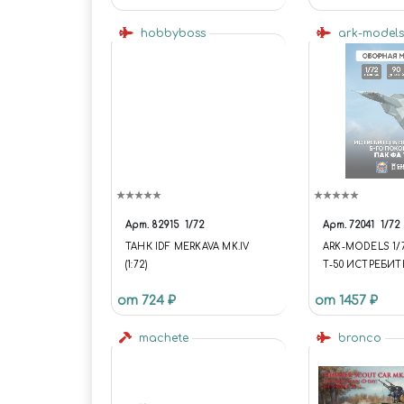
hobbyboss
ark-model
Арт.
82915
1/72
Арт.
72041
1/72
ТАНК IDF MERKAVA MK.IV
ARK-MODELS 1/
(1:72)
Т-50 ИСТРЕБИТ
РОССИИ 5-ГО
от 724 ₽
от 1457 ₽
(БЕЗ СМОЛЫ)
machete
bronco