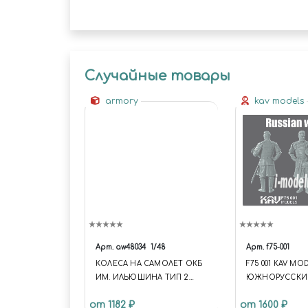
Случайные товары
armory
kav models
Арт.
aw48034
1/48
Арт.
f75-001
КОЛЕСА НА САМОЛЕТ ОКБ
F75 001 KAV MO
ИМ. ИЛЬЮШИНА ТИП 2
ЮЖНОРУССКИ
BARK РАННИЕ
ДРУЖИННИК 14
от 1182 ₽
от 1600 ₽