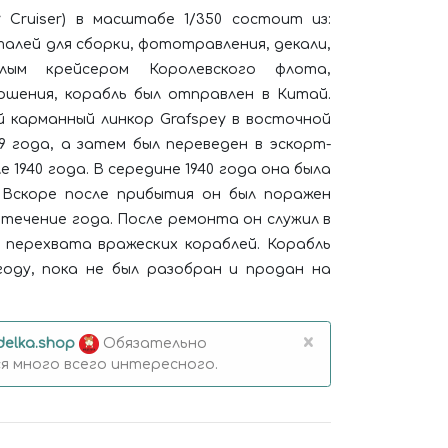
 Cruiser) в масштабе 1/350 состоит из:
алей для сборки, фототравления, декали,
лым крейсером Королевского флота,
ершения, корабль был отправлен в Китай.
й карманный линкор Grafspey в восточной
9 года, а затем был переведен в эскорт-
 1940 года. В середине 1940 года она была
 Вскоре после прибытия он был поражен
течение года. После ремонта он служил в
перехвата вражеских кораблей. Корабль
 году, пока не был разобран и продан на
×
elka.shop
Обязательно
 много всего интересного.