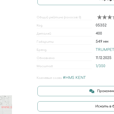
Общий рейтинг (голосов: 0)
05352
Код
400
Деталей
549 мм
Габариты
TRUMPET
Бренд
11.12.2025
Обновлено
1/350
Масштаб
#HMS KENT
Ключевые слова
Прокомме
Искать в 