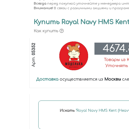
Всегда
перед покупкой уточняйте у менеджера ин
Внимание!
В связи с различными акциями и програм
Купить Royal Navy HMS Kent (
Как купить
05352
4674
Арт.
Товары из 
Уточнять 
Доставка
осуществляется из
Москвы
сле
Искать
"Royal Navy HMS Kent (Heavy