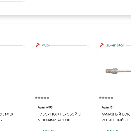
wlxy
silver star
Арт.
wl06
Арт.
81
10 № 00
НАБОР НОЖ ПЕРОВОЙ С
АЛМАЗНЫЙ БОР,
АЯ
ЛЕЗВИЯМИ WL3, 5ШТ
УСЕЧЕННЫЙ КО
УГЛАЯ
БОЛЬШОЙ