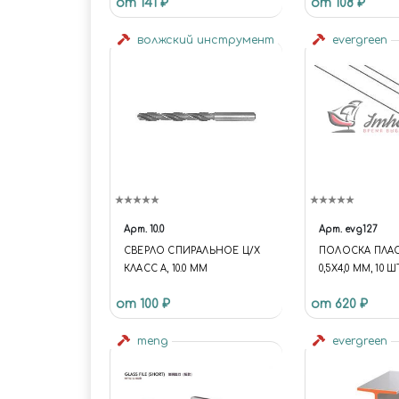
от 141 ₽
от 108 ₽
УКОРОЧЕННАЯ
волжский инструмент
evergreen
Арт.
10.0
Арт.
evg127
СВЕРЛО СПИРАЛЬНОЕ Ц/Х
ПОЛОСКА ПЛА
КЛАСС А, 10.0 ММ
0,5Х4,0 ММ, 10 Ш
от 100 ₽
от 620 ₽
meng
evergreen