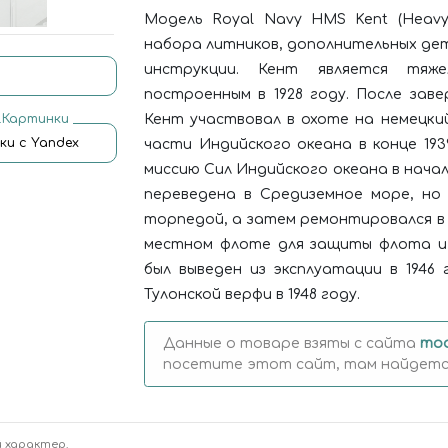
Модель Royal Navy HMS Kent (Heavy
набора литников, дополнительных дет
инструкции. Кент является тяже
построенным в 1928 году. После зав
.Картинки
Кент участвовал в охоте на немецки
ки с Yandex
части Индийского океана в конце 193
миссию Сил Индийского океана в начале
переведена в Средиземное море, но
торпедой, а затем ремонтировался в 
местном флоте для защиты флота и 
был выведен из эксплуатации в 1946
Тулонской верфи в 1948 году.
Данные о товаре взяты с сайта
mod
посетите этот сайт, там найдется
 характер.