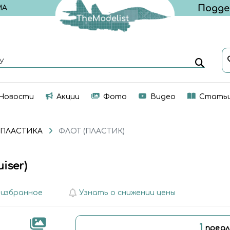
МА
У
Новости
Акции
Фото
Видео
Стать
 ПЛАСТИКА
ФЛОТ (ПЛАСТИК)
iser)
 избранное
Узнать о снижении цены
1
предл