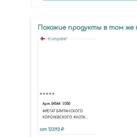
Похожие продукты в том же
trumpeter
Арт.
04544
1/350
ФРЕГАТ БРИТАНСКОГО
КОРОЛЕВСКОГО ФЛОТА
ТИП 23 - "КЕНТ" BRITISH
от 12393 ₽
ROYAL NAVY TYPE 23
FRIGATE - "KENT"