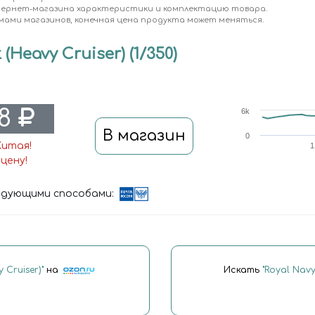
тернет-магазина характеристики и комплектацию товара.
мами магазинов, конечная цена продукта может меняться.
Heavy Cruiser) (1/350)
.8
6k
В магазин
0
Китая!
1
цену!
дующими способами:
 Cruiser)"
на
Искать
"Royal Navy