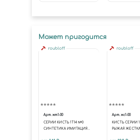
FRIGATE - "KENT"
Может пригодится
roubloff
roubloff
Арт.
жт1-00
Арт.
жс1-00
СЕРИИ КИСТЬ 1Т14 №0
КИСТЬ СЕРИИ 13
СИНТЕТИКА ИМИТАЦИЯ
РЫЖАЯ ЖЕСТК
МАНГУСТА КРУГЛАЯ
СИНТЕТИКА КР