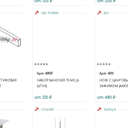
от 135 ₽
от 350 ₽
zip maket
jas
Арт.
40907
Арт.
4010
СТИКОВАЯ
НАБОР БАНОЧЕК 15 МЛ, (6
НОЖ С ЦАНГОВ
Т
ШТУК)
ЗАЖИМОМ (АЛЮМ
ПРЕДМЕТОВ JAS 4
от 120 ₽
от 480 ₽
citadel
tamiya