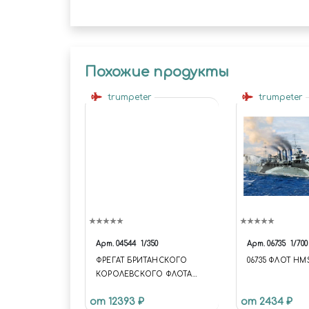
Похожие продукты
trumpeter
trumpeter
Арт.
04544
1/350
Арт.
06735
1/700
ФРЕГАТ БРИТАНСКОГО
06735 ФЛОТ HM
КОРОЛЕВСКОГО ФЛОТА
ТИП 23 - "КЕНТ" BRITISH
от 12393 ₽
от 2434 ₽
ROYAL NAVY TYPE 23