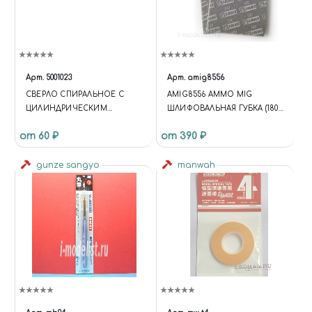
Арт.
5001023
Арт.
amig8556
СВЕРЛО СПИРАЛЬНОЕ С
AMIG8556 AMMO MIG
ЦИЛИНДРИЧЕСКИМ
ШЛИФОВАЛЬНАЯ ГУБКА (180)
ХВОСТОВИКОМ, 2.7 ММ
/ SANDING SPONGE SHEET
от 60 ₽
от 390 ₽
(180)
gunze sangyo
manwah