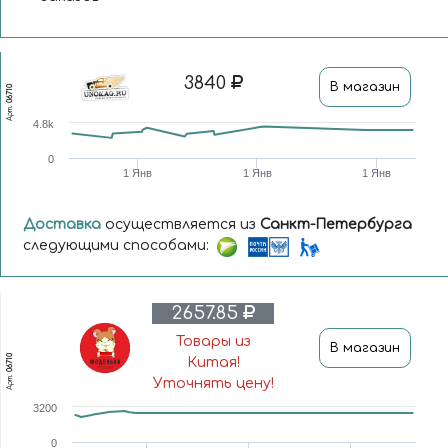
3840
В магазин
06710
Арт.
4.8k
0
1 Янв
1 Янв
1 Янв
Доставка
осуществляется из
Санкт-Петербурга
следующими способами:
2657.85
Товары из
В магазин
06710
Китая!
Арт.
Уточнять цену!
3200
0