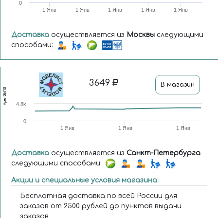
0
1 Янв
1 Янв
1 Янв
1 Янв
1 Янв
Доставка
осуществляется из
Москвы
следующими
способами:
3649
В магазин
06710
Арт.
4.8k
0
1 Янв
1 Янв
1 Янв
Доставка
осуществляется из
Санкт-Петербурга
следующими способами:
Акции и специальные условия магазина:
Бесплатная доставка по всей России для
заказов от 2500 рублей до пунктов выдачи
заказов