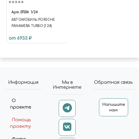
NAME { HEIGHT: 98PX; } .NS-
BITRIX.C-CATALOG-SECTION-
Арт.
07034
1/24
LIST.C-CATALOG-SECTION-
АВТОМОБИЛЬ PORSCHE
LIST-CATALOG-TILE-2
PANAMERA TURBO (1:24)
.CATALOG-SECTION-LIST-
ITEM-TITLE { HEIGHT: 98PX; }
от 6933 ₽
.NS-BITRIX.C-CATALOG-
SECTION-LIST.C-CATALOG-
SECTION-LIST-CATALOG-
TILE-2 .CATALOG-SECTION-
LIST-ITEM-IMAGE { PADDING:
30PX 50PX 140PX 50PX; } .NS-
BITRIX.C-CATALOG-SECTION-
Информация
Мы в
Обратная связь
LIST.C-CATALOG-SECTION-
Интернете
LIST-CATALOG-TILE-2
.CATALOG-SECTION-LIST-
О
ITEM-WRAPPER { PADDING-
Напишите
проекте
TOP: 120%; }
нам
(FUNCTION(W,D,S,L,I){W[L]=W[L]||
Помощь
[];W[L].PUSH({'GTM.START': NEW
проекту
DATE.GETTIME,EVENT:'GTM.J
S'});VAR
F=D.GETELEMENTSBYTAGNA