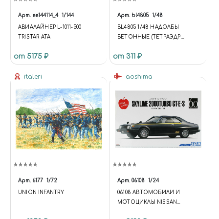
Арт.
ее144114_4
1/144
Арт.
bl4805
1/48
АВИАЛАЙНЕР L-1011-500
BL4805 1/48 НАДОЛБЫ
TRISTAR ATA
БЕТОННЫЕ (ТЕТРАЭДР
РОВНЫЙ)
от 5175 ₽
от 311 ₽
italeri
aoshima
Арт.
6177
1/72
Арт.
06108
1/24
UNION INFANTRY
06108 АВТОМОБИЛИ И
МОТОЦИКЛЫ NISSAN
SKYLINE HT2000 TURBO GT-