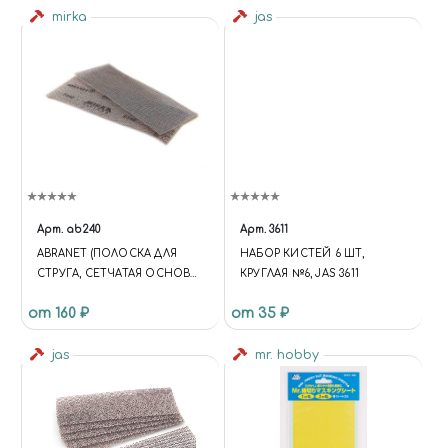
mirka
jas
Арт.
ab240
Арт.
3611
ABRANET (ПОЛОСКА ДЛЯ
НАБОР КИСТЕЙ 6 ШТ,
СТРУГА, СЕТЧАТАЯ ОСНОВА)
КРУГЛАЯ №6, JAS 3611
P240
от 160 ₽
от 35 ₽
jas
mr. hobby