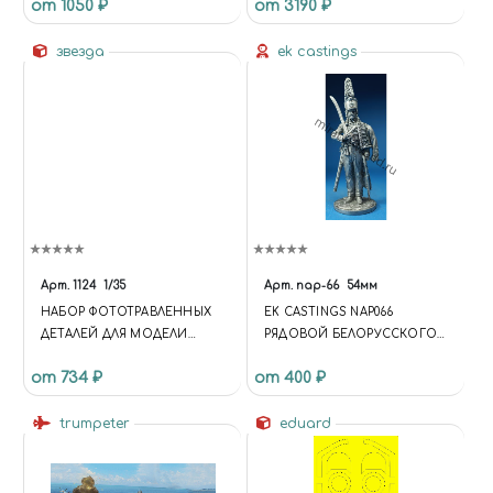
от 1050 ₽
от 3190 ₽
E.S '81
звезда
ek castings
Арт.
1124
1/35
Арт.
nap-66
54мм
НАБОР ФОТОТРАВЛЕННЫХ
EK CASTINGS NAP066
ДЕТАЛЕЙ ДЛЯ МОДЕЛИ
РЯДОВОЙ БЕЛОРУССКОГО
АВТОМОБИЛЯ ГАЗ «ТИГР»
ГУСАРСКОГО ПОЛКА.
от 734 ₽
от 400 ₽
РОССИЯ, 1805-1806Г. (54ММ.)
(FUNCTION {
trumpeter
UNIVERSE.SITE.ID = 'S1';
eduard
UNIVERSE.SITE.DIRECTORY =
'/'; UNIVERSE.TEMPLATE.ID =
'UNIVERSE_S1';