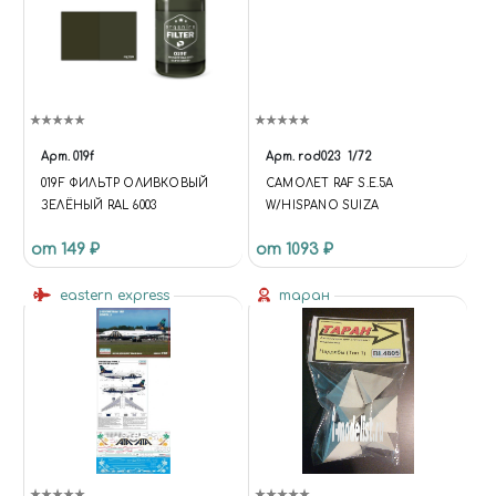
Арт.
019f
Арт.
rod023
1/72
019F ФИЛЬТР ОЛИВКОВЫЙ
САМОЛЕТ RAF S.E.5A
ЗЕЛЁНЫЙ RAL 6003
W/HISPANO SUIZA
от 149 ₽
от 1093 ₽
eastern express
таран