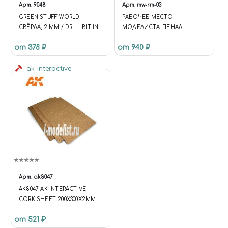
Арт.
9048
Арт.
mw-rm-03
GREEN STUFF WORLD
РАБОЧЕЕ МЕСТО
СВЁРЛА, 2 ММ / DRILL BIT IN 2
МОДЕЛИСТА. ПЕНАЛ
MM
от 378 ₽
от 940 ₽
ak-interactive
Арт.
ak8047
AK8047 AK INTERACTIVE
CORK SHEET 200X300X2MM
FINE GRAINED / ЛИСТ ИЗ
от 521 ₽
ПРОБКИ