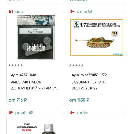
aires
s-model
Арт.
4287
1/48
Арт.
m-ps720150
1/72
ARIES 1/48 НАБОР
JAGDPANTHER TANK
ДОПОЛНЕНИЙ Я-7 FAMILY
DESTROYER G2
WHEELS & PAINT MASKS
от 716 ₽
от 1150 ₽
pacific88
roden