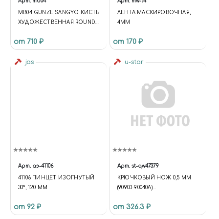
Арт.
mb04
Арт.
mw-t4
MB04 GUNZE SANGYO КИСТЬ
ЛЕНТА МАСКИРОВОЧНАЯ,
ХУДОЖЕСТВЕННАЯ ROUND
4ММ
№6
от 710 ₽
от 170 ₽
jas
u-star
Арт.
аэ-41106
Арт.
st-qw47379
41106 ПИНЦЕТ ИЗОГНУТЫЙ
КРЮЧКОВЫЙ НОЖ 0,5 ММ
30°, 120 ММ
(90903-90040A)
(ОБЪЕДИНЕННЫЙ) 0.5MM
от 92 ₽
от 326.3 ₽
HOOK KNIFE (90903-90040A)
(MERGED)