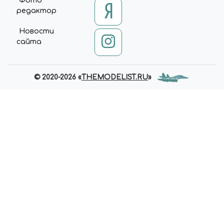
Фото
редактор
ME(S)[0],
J=D.CREATEELEMENT(S),DL=L='
DATALAYER'?'&L='+L:'';J.ASYNC=T
Новости
RUE;J.SRC=
сайта
'HTTPS://WWW.GOOGLETAGM
ANAGER.COM/GTM.JS?
ID='+I+DL;F.PARENTNODE.INSER
© 2020-2026 «
THEMODELIST.RU
»
TBEFORE(J,F); })
(WINDOW,DOCUMENT,'SCRIPT','
DATALAYER','GTM-KMSRFMHS');
{ "@CONTEXT":
"HTTPS://SCHEMA.ORG",
"@TYPE": "STORE", "NAME":
"ЧУДНЫЙ МИР",
"DESCRIPTION": "ИНТЕРНЕТ-
МАГАЗИН СБОРНЫХ
МАСШТАБНЫХ МОДЕЛЕЙ,
КРАСОК, АЭРОГРАФОВ И
ИНСТРУМЕНТОВ ДЛЯ
МОДЕЛИЗМА. ДОСТАВКА ПО
РОССИИ.", "URL":
"HTTPS://MIRACLE-WORLD.RU",