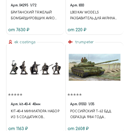
Арт.
04295
1/72
Арт.
l003
БРИТАНСКИЙ ТЯЖЕЛЫЙ
L003 KAV MODELS
БОМБАРДИРОВЩИК AVRO
РАЗБАВИТЕЛЬ ДЛЯ АКРИЛА
LANCASTER (1:72)
250 МЛ.
от 7630 ₽
от 220 ₽
ek castings
trumpeter
Арт.
kit-40-4
40мм
Арт.
01553
1/35
KIT-40-4 МИНИАТЮРА НАБОР
РОССИЙСКИЙ Т-62 БДД
ИЗ 5 СОЛДАТИКОВ
ОБРАЗЦА 1984 ГОДА
"ТЕВТОНЦЫ"
(МОДИФИКАЦИЯ ОБРАЗЦА
от 1163 ₽
от 2608 ₽
1962 ГОДА) RUSSIAN T-62 BDD