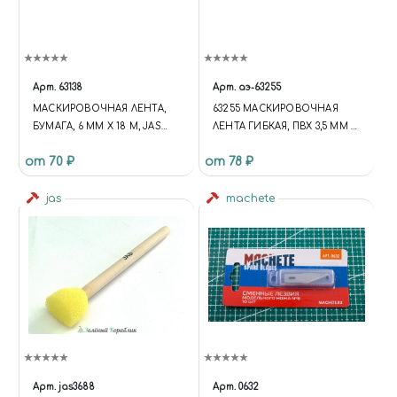
Арт.
63138
Арт.
аэ-63255
МАСКИРОВОЧНАЯ ЛЕНТА,
63255 МАСКИРОВОЧНАЯ
БУМАГА, 6 ММ Х 18 М, JAS
ЛЕНТА ГИБКАЯ, ПВХ 3,5 ММ Х
63138
10 М
от 70 ₽
от 78 ₽
jas
machete
Арт.
jas3688
Арт.
0632