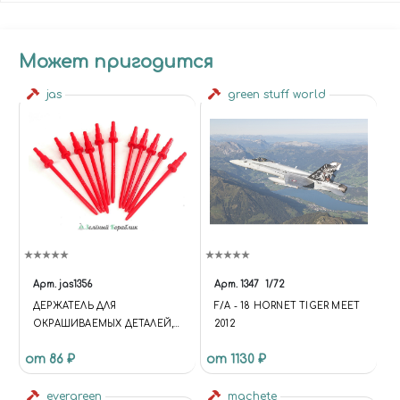
Может пригодится
jas
green stuff world
Арт.
jas1356
Арт.
1347
1/72
ДЕРЖАТЕЛЬ ДЛЯ
F/A - 18 HORNET TIGER MEET
ОКРАШИВАЕМЫХ ДЕТАЛЕЙ,
2012
ЦИЛИНДР СТУПЕНЧАТЫЙ, 10
от 86 ₽
от 1130 ₽
ШТ.
evergreen
machete