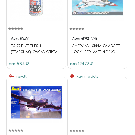
Арт.
85077
Арт.
61102
1/48
TS-77 FLAT FLESH
АМЕРИКАНСКИЙ САМОЛЁТ
(ТЕЛЕСНАЯ) КРАСКА-СПРЕЙ
LOCKHEED MARTIN F-16C
100 МЛ.
[BLOCK 32/52]
от 534 ₽
от 12477 ₽
THUNDERBIRDS (1:48)
revell
kav models