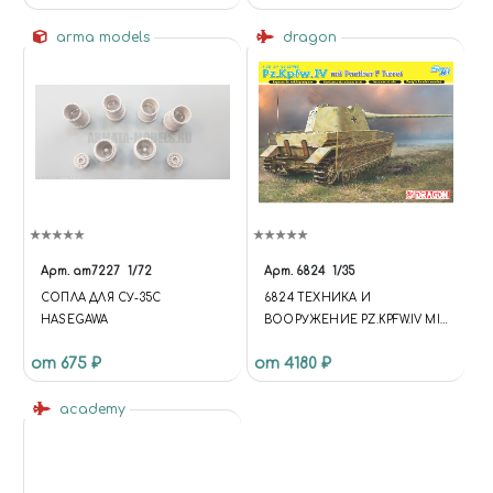
1984 MODEL (MODIFIED 1962
arma models
MODEL)
dragon
Арт.
am7227
1/72
Арт.
6824
1/35
СОПЛА ДЛЯ СУ-35С
6824 ТЕХНИКА И
HASEGAWA
ВООРУЖЕНИЕ PZ.KPFW.IV MIT
PANTHER F TURRET
от 675 ₽
от 4180 ₽
academy