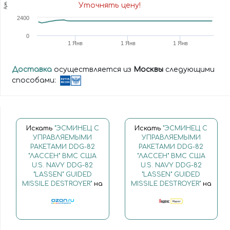
Арт.
Уточнять цену!
2400
0
1 Янв
1 Янв
1 Янв
Доставка
осуществляется из
Москвы
следующими
способами:
Искать
"ЭСМИНЕЦ С
Искать
"ЭСМИНЕЦ С
УПРАВЛЯЕМЫМИ
УПРАВЛЯЕМЫМИ
РАКЕТАМИ DDG-82
РАКЕТАМИ DDG-82
"ЛАССЕН" ВМС США
"ЛАССЕН" ВМС США
U.S. NAVY DDG-82
U.S. NAVY DDG-82
"LASSEN" GUIDED
"LASSEN" GUIDED
MISSILE DESTROYER"
на
MISSILE DESTROYER"
на