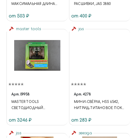
МАКСИМАЛЬНАЯ ДЛИНА
РАСШИВКИ, JAS 3880
ЗАЖИМАЕМЫХ ДЕТАЛЕЙ 230
от 503 ₽
от 400 ₽
ММ
master tools
jas
Арт.
09958
Арт.
4278
MASTER TOOLS
МИНИ-СВЁРЛА, HSS 6542,
СВЕТОДИОДНЫЙ
НИТРИД-ТИТАНОВОЕ ПОКР,
ЧЕТЫРЕХЦВЕТНЫЙ
D 0,3-1,6 ММ, 20 ШТ, JAS 4278
от 3246 ₽
от 283 ₽
ТОЧЕЧНЫЙ СВЕТИЛЬНИК
jas
звезда