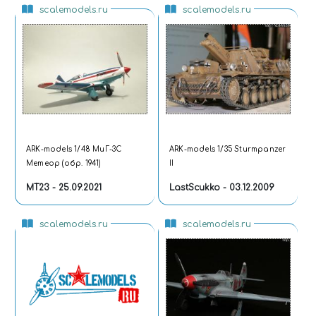
scalemodels.ru
scalemodels.ru
ARK-models 1/48 МиГ-3С
ARK-models 1/35 Sturmpanzer
Метеор (обр. 1941)
II
MT23 - 25.09.2021
LastScukko - 03.12.2009
scalemodels.ru
scalemodels.ru