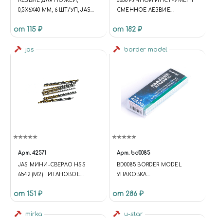
ЛЕЗВИЕ ДЛЯ НОЖЕЙ,
0630 РУЧНОЙ ИНСТРУМЕНТ
0,5Х6Х40 ММ, 6 ШТ/УП, JAS
СМЕННОЕ ЛЕЗВИЕ
4814
МОДЕЛЬНОГО НОЖА №8 10
от 115 ₽
от 182 ₽
ШТ
jas
border model
Арт.
42571
Арт.
bd0085
JAS МИНИ-СВЕРЛО HSS
BD0085 BORDER MODEL
6542 (M2) ТИТАНОВОЕ
УПАКОВКА
ПОКРЫТИЕ D 1,2 ММ 10 ШТ.
ШЛИФОВАЛЬНОЙ БУМАГИ
от 151 ₽
от 286 ₽
НА ЛИПКОЙ ОСНОВЕ #1500
(20 ШТ.)
mirka
u-star