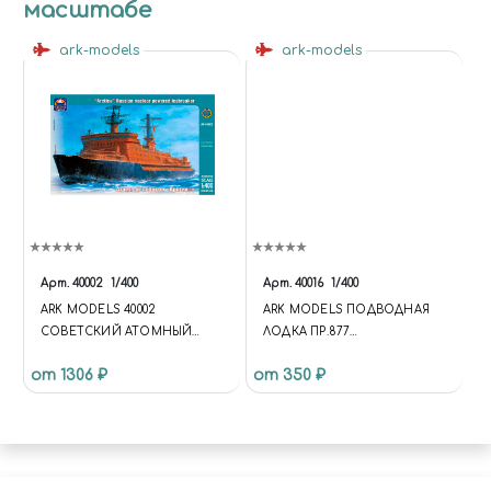
масштабе
ark-models
ark-models
Арт.
40002
1/400
Арт.
40016
1/400
ARK MODELS 40002
ARK MODELS ПОДВОДНАЯ
СОВЕТСКИЙ АТОМНЫЙ
ЛОДКА ПР.877
ЛЕДОКОЛ «АРКТИК@»
КОМСОМОЛЬСК-НА-АМУРЕ
от 1306 ₽
от 350 ₽
1/400