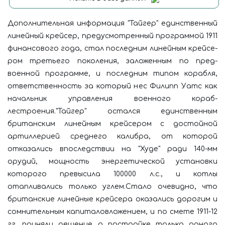
Дополнительная информация "Тайгер" единственный
линейный крей­сер, предусмотренный программой 1911
финан­сового года, стал последним линейным крейсе­
ром третьего поколения, заложенным по пред­
военной программе, и последним типом кораб­ля,
ответственность за который нес Филипп Уатс как
начальник управления военного кораб­
лестроения."Тайгер" остался единственным
британс­ким линейным крейсером с достойной
артилле­рией среднего калибра, от которой
отказались впоследствии на "Худе" ради 140-мм
орудий, мощность энергетической установки
которого превысила 100000 л.с., и котлы
отапливались только углем.Стало очевидно, что
британские линейные крейсера оказались дорогим и
сомнительным капиталовложением, и по смете 1911-12
гг. при­няли решение о постройке только одного