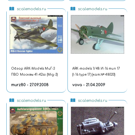
scalemodels.ru
scalemodels.ru
Обзор ARK-Models МиГ-3
ARK-models 1/48 И-16 тип 17
ПВО Москвы 41-42гг (Mig-3)
(I-16 type 17) (кат.№ 48020)
murz80 - 27.09.2008
vova - 21.04.2009
scalemodels.ru
scalemodels.ru