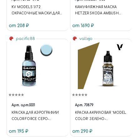
KV MODELS 1/72
КАМУФЛЯЖНАЯ МАСКА
ОКРАСОЧНЫЕ МАСКИ ДЛЯ
HETZER SKODA AMBUSH
GRUMMAN A-6E INTRUDER +
AIRBRUSH MASK / 1:35
от 208 ₽
от 1690 ₽
МАСКИ НА ДИСКИ И
КОЛЕСА
pacific88
vallejo
Арт.
арт.0331
Арт.
70879
КРАСКА ДЛЯ АЭРОГРАФИИ
КРАСКА АКРИЛОВАЯ `MODEL
COLOR FORCE СЕРО-
COLOR` ЗЕЛЕНО-
ГОЛУБОЙ ДЛЯ C-33 (GRAY
КОРИЧНЕВЫЙ / GREEN
от 195 ₽
от 290 ₽
BLUE FOR C.-33)
BROWN