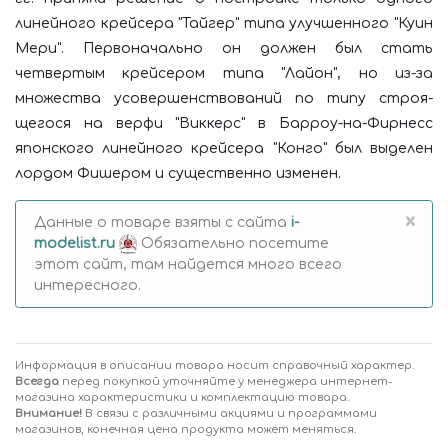
линей­ного крейсера "Тайгер" типа улучшенного "Куин
Мери". Первоначально он должен был стать
четвертым крейсером типа "Лайон", но из-за
множества усовершенствований по типу строя­
щегося на верфи "Виккерс" в Барроу-на-Фирнесс
японского линейного крейсера "Конго" был вы­делен
лордом Фишером и существенно изменен.
×
Данные о товаре взяты с сайта
i-
modelist.ru
Обязательно посетите
этот сайт, там найдется много всего
интересного.
Информация в описании товара носит справочный характер.
Всегда
перед покупкой уточняйте у менеджера интернет-
магазина характеристики и комплектацию товара.
Внимание!
В связи с различными акциями и программами
магазинов, конечная цена продукта может меняться.