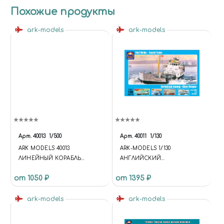
Похожие продукты
ark-models
ark-models
Арт.
40013
1/500
Арт.
40011
1/130
ARK MODELS 40013
ARK-MODELS 1/130
ЛИНЕЙНЫЙ КОРАБЛЬ
АНГЛИЙСКИЙ
РОЙЯЛ СОВЕРЕН 1/500
КАБОТАЖНЫЙ ТАНКЕР
от 1050 ₽
от 1395 ₽
«ШЕЛЛ ВЕЛДЕР»
ark-models
ark-models