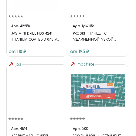
Арт.
42258
Арт.
1pk-115t
JAS MINI DRILL HSS 4241
PROSKIT ПИНЦЕТ С
TITANIUM COATED D 0.45 MM
"УДЛИНЕННОЙ" УЗКОЙ
10 PCS.
РАБОЧЕЙ ЧАСТЬЮ 200ММ
от 110 ₽
от 195 ₽
ШИРИНА12ММ
jas
machete
Арт.
4814
Арт.
0630