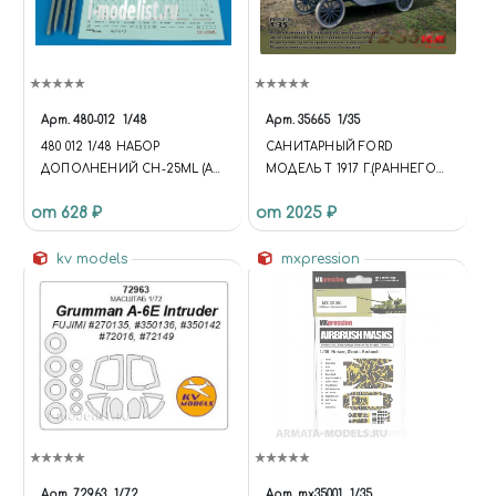
Арт.
480-012
1/48
Арт.
35665
1/35
480 012 1/48 НАБОР
САНИТАРНЫЙ FORD
ДОПОЛНЕНИЙ CH-25ML (AS-
МОДЕЛЬ T 1917 Г.(РАННЕГО
10 KAREN) AIR-TO-GROUND
ВЫПУСКА)
от 628 ₽
от 2025 ₽
MISSILE
kv models
mxpression
Арт.
72963
1/72
Арт.
mx35001
1/35