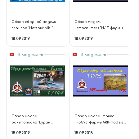
Обзор сборной модели
Обзор модели
планера "Hotspur Mk.II"
истребителя "И-16" фирмы
фирмы "ARK-models" в 1/72
"ARK-models" в 1/48
18.09.2019
18.09.2019
масштабе.
масштабе.
Я-моделист
Я-моделист
Обзор модели
Обзор модели танка
ракетоплана "Буран"
"Т-34/76" фирмы ARK-models в
фирмы "ARK-models" в 1/144
масштабе 1/35.
18.09.2019
18.09.2018
масштабе.