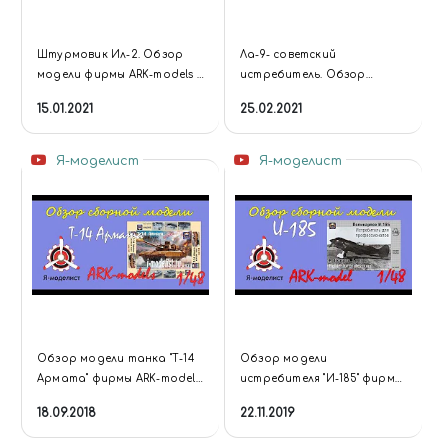
Штурмовик Ил-2. Обзор
Ла-9- советский
модели фирмы ARK-models в
истребитель. Обзор
1/72 масштабе. А также
модели фирмы ARK-models в
15.01.2021
25.02.2021
скидка 20 процентов на
1/48 масштабе.
все!
Я-моделист
Я-моделист
Обзор модели танка "Т-14
Обзор модели
Армата" фирмы ARK-models
истребителя "И-185" фирмы
в 1/48 масштабе.
"ARK-models" в 1/48
18.09.2018
22.11.2019
масштабе.