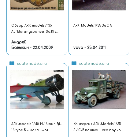
Обзор ARK-models /135
ARK-Models 1/35 ЗиС-5
Aufklarungspanzer Sd.Kfz
140/1 - Немецкий
Андрей
разведывательный танк
Бавыкин - 22.04.2009
vova - 25.04.2011
scalemodels.ru
scalemodels.ru
ARK-models 1/48 И-16 тип 5(I-
Конверсия ARK-Models 1/35
16 type 5) - маленькая
ЗИС-5 понтонного парка
конверсия
Н2П