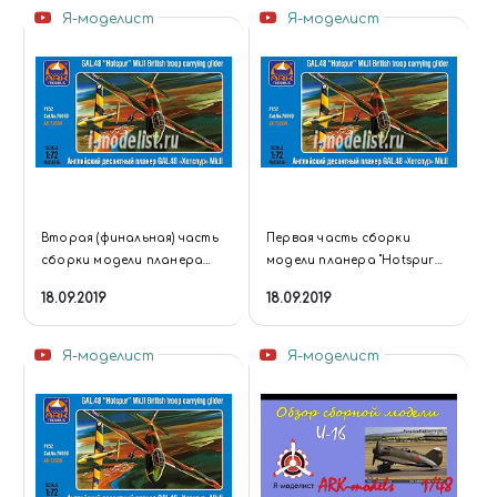
Я-моделист
Я-моделист
Вторая (финальная) часть
Первая часть сборки
сборки модели планера
модели планера "Hotspur
"Hotspur Mk.II" фирмы "ARK-
Mk.II" фирмы "ARK-models" в
18.09.2019
18.09.2019
models" в 1/72 масштабе.
1/72 масштабе.
Я-моделист
Я-моделист