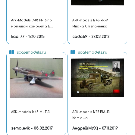
Ark-Models 1/48 И-16 по
ARK-models 1/48 Як-9Т
мотивам самолета Б.
Ивана Степаненко
Сафонова
kaa_77 - 17.10.2015
coda69 - 27.03.2012
scalemodels.ru
scalemodels.ru
ARK-models 1/48 МиГ-3
ARK-models 1/35 БМ-13
Катюша
semalevik - 08.02.2017
Андрей(МУХ) - 07.11.2019