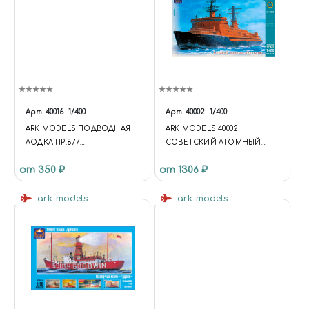
Арт.
40016
1/400
Арт.
40002
1/400
ARK MODELS ПОДВОДНАЯ
ARK MODELS 40002
ЛОДКА ПР.877
СОВЕТСКИЙ АТОМНЫЙ
КОМСОМОЛЬСК-НА-АМУРЕ
ЛЕДОКОЛ «АРКТИК@»
от 350 ₽
от 1306 ₽
1/400
ark-models
ark-models