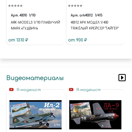
Арт.
40010
1/110
Арт.
ark40012
1/415
ARK-MODELS 1/110 ПЛАВУЧИЙ
40012 АРК МОДЕЛ 1/400
МАЯК «ГУДВИН»
ТЯЖЁЛЫЙ КРЕЙСЕР "ТАЙГЕР"
от 1310 ₽
от 900 ₽
Видеоматериалы
Я-моделист
Я-моделист