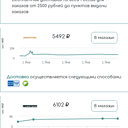
заказов от 2500 рублей до пунктов выдачи
заказов
5492
В магазин
14107
Арт.
16k
0
1 Янв
1 Янв
1 Янв
1 Янв
1 Янв
Доставка
осуществляется следующими способами:
6102
14107
В магазин
Арт.
8k
0