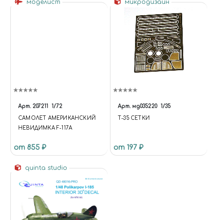
моделист
микродизайн
Арт.
207211
1/72
Арт.
мд035220
1/35
САМОЛЕТ АМЕРИКАНСКИЙ
Т-35 СЕТКИ
НЕВИДИМКА F-117A
от 855 ₽
от 197 ₽
quinta studio