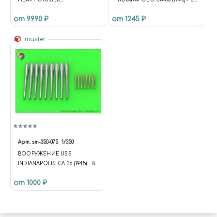
INDIANAPOLIS CA-35
ДЮЙМОВЫЕ (9 ШТ.) 5-
от 9990 ₽
от 1245 ₽
(FORTRUMPETER 05326)
ДЮЙМОВЫЕ (8 ШТ.) СТВОЛЫ
СО СМОЛЯНОЙ ЦАПФОЙ -
master
ПОДХОДИТ ДЛЯ МОДЕЛИ
TRUMPETER
Арт.
sm-350-075
1/350
ВООРУЖЕНИЕ USS
INDIANAPOLIS CA-35 (1945) - 8
ДЮЙМОВ (9 ШТ.) 5 ДЮЙМОВ
от 1000 ₽
(8 ШТ.) СТВОЛОВ -
ПОДХОДИТ ДЛЯ МОДЕЛИ
ACADEMY