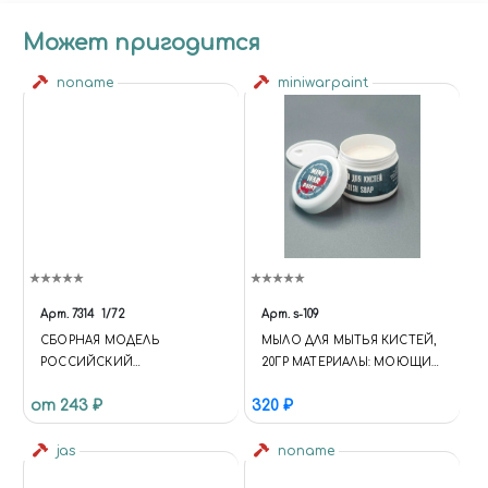
Может пригодится
noname
miniwarpaint
Арт.
7314
1/72
Арт.
s-109
СБОРНАЯ МОДЕЛЬ
МЫЛО ДЛЯ МЫТЬЯ КИСТЕЙ,
РОССИЙСКИЙ
20ГР МАТЕРИАЛЫ: МОЮЩИЕ
МНОГОЦЕЛЕВОЙ
СРЕДСТВА
от 243 ₽
320 ₽
ИСТРЕБИТЕЛЬ СУ-30СМ
jas
noname