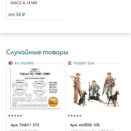
КЛАСС А, 1.4 ММ
от 50 ₽
Случайные товары
kv models
master box
Арт.
72687-1
1/72
Арт.
mb35155
1/35