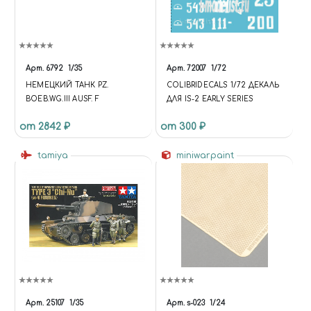
Арт.
6792
1/35
Арт.
72007
1/72
НЕМЕЦКИЙ ТАНК PZ.
COLIBRIDECALS 1/72 ДЕКАЛЬ
BOEB.WG.III AUSF. F
ДЛЯ IS-2 EARLY SERIES
от 2842 ₽
от 300 ₽
tamiya
miniwarpaint
Арт.
25107
1/35
Арт.
s-023
1/24