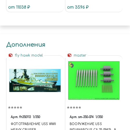
АМЕРИКАНСКИЙ ТЯЖЁЛЫЙ
АМЕРИКАНСКИЙ ТЯЖЕЛЫЙ
от 11038 ₽
от 3596 ₽
КРЕЙСЕР, 1945 Г.)
КРЕЙСЕР)
Дополнения
fly hawk model
master
Арт.
fh350113
1/350
Арт.
sm-350-074
1/350
ФОТОТРАВЛЕНИЕ USS WWII
ВООРУЖЕНИЕ USS
HEAVY CRUISER
INDIANAPOLIS CA-35 (1945) - 8-