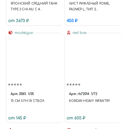
ЯПОНСКИЙ СРЕДНИЙ ТАНК
ЛИСТ РИФЛЕНЫЙ РОМБ,
TYPE 3 CHI-NU С 4
РАЗМЕР L, ТИП 2
ФИГУРАМИ (1:35)
МАТЕРИАЛЫ: РИФЛЕНЫЕ
от 3673 ₽
450 ₽
ЛИСТЫ, СЕТКИ, ПРОФИЛИ
modelgun
red box
Арт.
3585
1/35
Арт.
rb72014
1/72
15 СМ S.F.H.18 СТВОЛ
KOREAN HEAVY INFANTRY
от 145 ₽
от 605 ₽