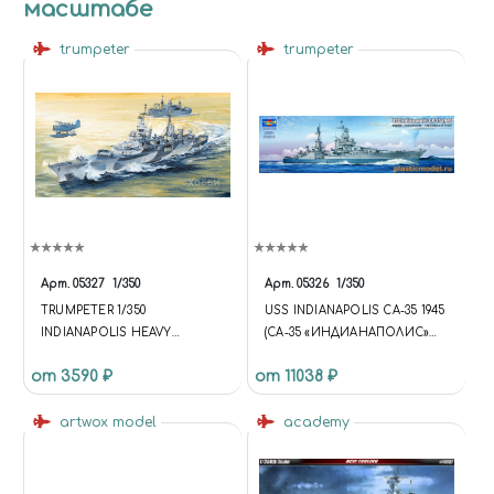
масштабе
trumpeter
trumpeter
Арт.
05327
1/350
Арт.
05326
1/350
TRUMPETER 1/350
USS INDIANAPOLIS CA-35 1945
INDIANAPOLIS HEAVY
(CA-35 «ИНДИАНАПОЛИС»
CRUISER CA-35 05327
АМЕРИКАНСКИЙ ТЯЖЁЛЫЙ
от 3590 ₽
от 11038 ₽
TRUMPETER 1/350
КРЕЙСЕР, 1945 Г.)
INDIANAPOLIS HEAVY
CRUISER CA-35 05327
artwox model
academy