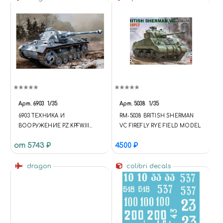
Арт.
6903
1/35
Арт.
5038
1/35
6903 ТЕХНИКА И
RM-5038 BRITISH SHERMAN
ВООРУЖЕНИЕ PZ.KPFW.III
VC FIREFLY RYE FIELD MODEL
AUSF.K
от 5743 ₽
4500 ₽
dragon
colibri decals