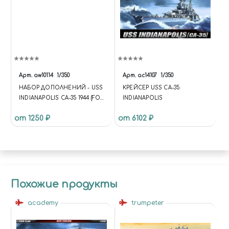
Арт.
aw10114
1/350
Арт.
ac14107
1/350
НАБОР ДОПОЛНЕНИЙ - USS
КРЕЙСЕР USS CA-35
INDIANAPOLIS CA-35 1944 (FOR
INDIANAPOLIS
TRUMPETER 05327)
от 1250 ₽
от 6102 ₽
Похожие продукты
academy
trumpeter