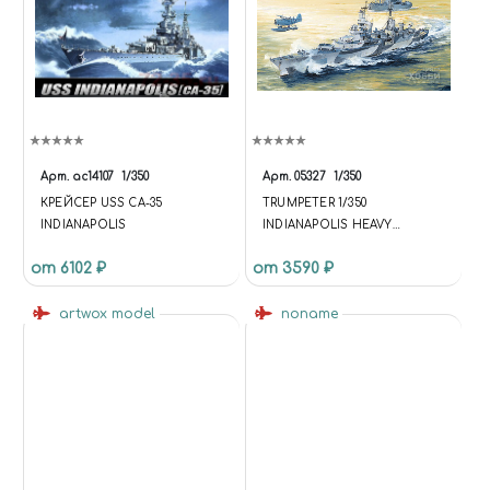
Арт.
ac14107
1/350
Арт.
05327
1/350
КРЕЙСЕР USS CA-35
TRUMPETER 1/350
INDIANAPOLIS
INDIANAPOLIS HEAVY
CRUISER CA-35 05327
от 6102 ₽
от 3590 ₽
TRUMPETER 1/350
INDIANAPOLIS HEAVY
artwox model
CRUISER CA-35 05327
noname