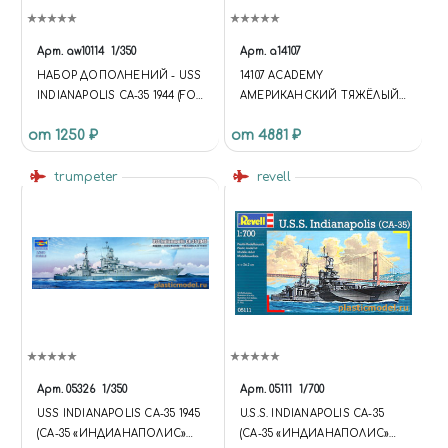
Арт.
aw10114
1/350
Арт.
a14107
НАБОР ДОПОЛНЕНИЙ - USS
14107 ACADEMY
INDIANAPOLIS CA-35 1944 (FOR
АМЕРИКАНСКИЙ ТЯЖЁЛЫЙ
TRUMPETER 05327)
КРЕЙСЕР INDIANAPOLIS CA-
от 1250 ₽
от 4881 ₽
35 (1:350)
trumpeter
revell
Арт.
05326
1/350
Арт.
05111
1/700
USS INDIANAPOLIS CA-35 1945
U.S.S. INDIANAPOLIS CA-35
(CA-35 «ИНДИАНАПОЛИС»
(СА-35 «ИНДИАНАПОЛИС»