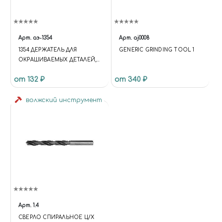
Арт.
аэ-1354
Арт.
aj0008
1354 ДЕРЖАТЕЛЬ ДЛЯ
GENERIC GRINDING TOOL 1
ОКРАШИВАЕМЫХ ДЕТАЛЕЙ,
ПРИЩЕПКА БОЛЬШАЯ, 6 ШТ./
от 132 ₽
от 340 ₽
УП.
волжский инструмент
Арт.
1.4
СВЕРЛО СПИРАЛЬНОЕ Ц/Х