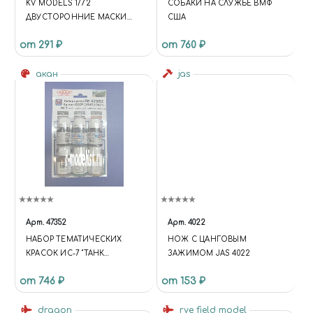
KV MODELS 1/72
СОБАКИ НА СЛУЖБЕ ВМФ
ДВУСТОРОННИЕ МАСКИ
США
ДЛЯ FALCON 50 / 50EX / 50M
от 291 ₽
от 760 ₽
акан
jas
Арт.
47352
Арт.
4022
НАБОР ТЕМАТИЧЕСКИХ
НОЖ С ЦАНГОВЫМ
КРАСОК ИС-7 "ТАНК
ЗАЖИМОМ JAS 4022
ПРОРЫВА" - АРМИЯ СССР
от 746 ₽
от 153 ₽
dragon
rye field model