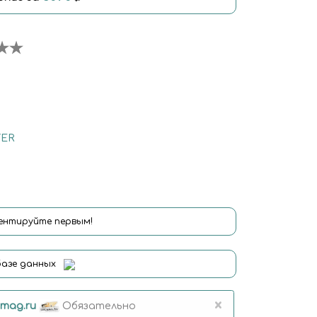
ER
нтируйте первым!
базе данных
×
mag.ru
Обязательно