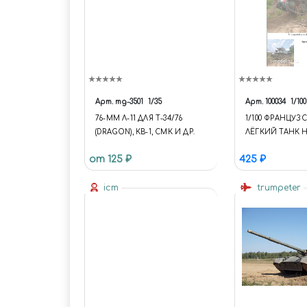
Арт.
mg-3501
1/35
Арт.
100034
1/100
76-ММ Л-11 ДЛЯ Т-34/76
1/100 ФРАНЦУЗ
(DRAGON), КВ-1, СМК И ДР.
ЛЁГКИЙ ТАНК 
Н39
от 125 ₽
425 ₽
icm
trumpeter