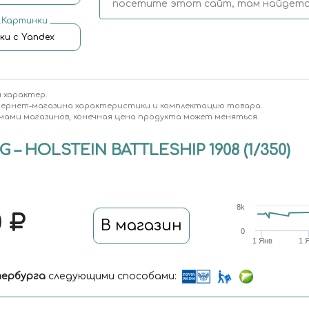
посетите этот сайт, там найдется
.Картинки
ки с Yandex
 характер.
тернет-магазина характеристики и комплектацию товара.
мами магазинов, конечная цена продукта может меняться.
– HOLSTEIN BATTLESHIP 1908 (1/350)
8k
0
В магазин
0
1 Янв
1 
ербурга
следующими способами: