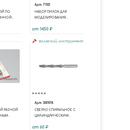
Арт.
71103
ОЙ ПО
НАБОР ПИЛОК ДЛЯ
ВЯННОЙ
МОДЕЛИРОВАНИЯ
УБИНА
(ФИГУРНЫЕ) TP-3
от 1450 ₽
(HASEGAWA)
волжский инструмент
Арт.
5001018
ЕЙ РАЗНОЙ
СВЕРЛО СПИРАЛЬНОЕ С
ЗНЫМ
ЦИЛИНДРИЧЕСКИМ
ХВОСТОВИКОМ, 2.2 ММ
от 60 ₽