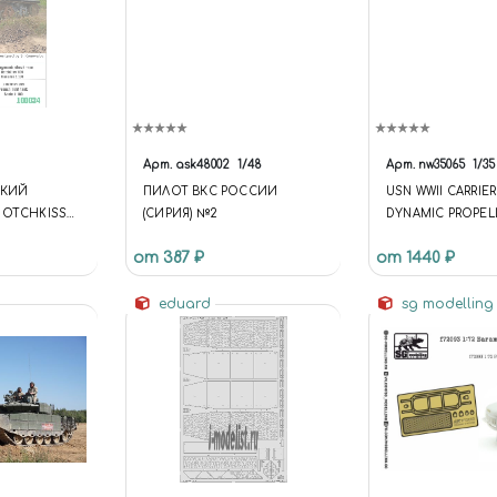
Арт.
ask48002
1/48
Арт.
nw35065
1/35
СКИЙ
ПИЛОТ ВКС РОССИИ
USN WWII CARRIER
HOTCHKISS
(СИРИЯ) №2
DYNAMIC PROPEL
от 387 ₽
от 1440 ₽
eduard
sg modellin