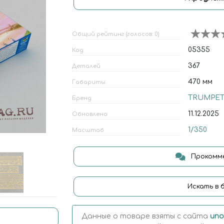
Общий рейтинг (голосов: 0)
05355
Код
367
Деталей
470 мм
Габариты
TRUMPET
Бренд
11.12.2025
Обновлено
1/350
Масштаб
Прокомме
Искать в 
Данные о товаре взяты с сайта
uno