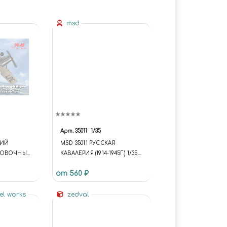
msd
Арт.
35011
1/35
КИЙ
MSD 35011 РУССКАЯ
РОВОЧНЫЙ
КАВАЛЕРИЯ (1914-1945Г.) 1/35
 BÜ 131B
(FUNCTION {
от 560 ₽
UNIVERSE.SITE.ID = 'S1';
UNIVERSE.SITE.DIRECTORY =
el works
'/'; UNIVERSE.TEMPLATE.ID =
zedval
'UNIVERSE_S1';
UNIVERSE.TEMPLATE.DIRECT
ORY =