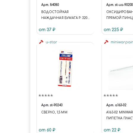
Арт.
84080
Арт.
st-ua-90200
ВОДОСТОЙКАЯ
ОКСИДИРОВА
НАЖДАЧНАЯ БУМАГА Р: 320
ПРЯМОЙ ПИНЦ
(ГРУБЫЙ АБРАЗИВ-
от 37 ₽
от 225 ₽
ОБДИРАЮЩАЯ) 230 Х140ММ
u-star
miniwarpai
Арт.
st-90243
Арт.
а163-02
СВЕРЛО, 1,5 ММ
A163-02 MINIWA
ПИПЕТКА ПЛАС
МЛ.
от 60 ₽
от 22 ₽