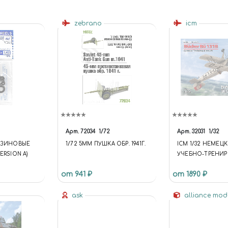
zebrano
icm
Арт.
72034
1/72
Арт.
32031
1/32
РЕЗИНОВЫЕ
1/72 5ММ ПУШКА ОБР. 1941Г.
ICM 1/32 НЕМЕЦ
(VERSION A)
УЧЕБНО-ТРЕНИ
САМОЛЕТ BÜCKER
от 941 ₽
от 1890 ₽
ask
alliance mod