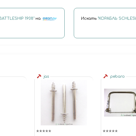
ATTLESHIP 1908"
на
Искать
"КОРАБЛЬ SCHLESW
jas
pebaro