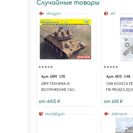
Случайные товары
dragon
elf
Арт.
6599
1/35
Арт.
4815
1/48
6599 ТЕХНИКА И
1/48 КОЛЕСА 
ВООРУЖЕНИЕ САУ
FW-190 (A,F,G,D) 
FLAKPANZER ТАНК 34R
от 4415 ₽
от 600 ₽
modelgun
zebrano