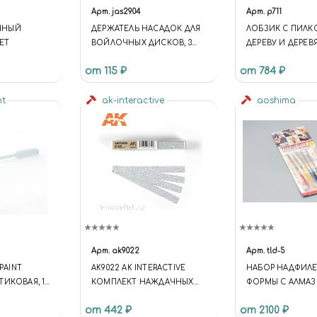
Арт.
jas2904
Арт.
p711
ННЫЙ
ДЕРЖАТЕЛЬ НАСАДОК ДЛЯ
ЛОБЗИК С ПИЛК
ЕТ
ВОЙЛОЧНЫХ ДИСКОВ, 3
ДЕРЕВУ И ДЕРЕ
ШТ./УП., БЛИСТЕР
РУКОЯТКОЙ, ГЛ
от 115 ₽
от 784 ₽
РАМКИ 128 ММ.
nt
ak-interactive
aoshima
Арт.
ak9022
Арт.
tld-5
RPAINT
AK9022 AK INTERACTIVE
НАБОР НАДФИЛ
ТИКОВАЯ, 1
КОМПЛЕКТ НАЖДАЧНЫХ
ФОРМЫ С АЛМА
ПОЛОС НА СУХОЙ
НАПЫЛЕНИЕМ
от 442 ₽
от 2100 ₽
ОСНОВЕ 240GR