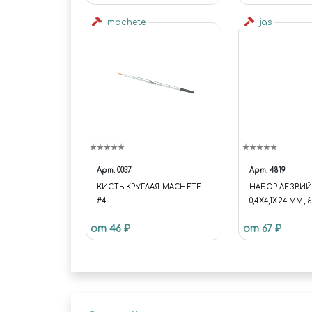
machete
jas
Арт.
0037
Арт.
4819
КИСТЬ КРУГЛАЯ MACHETE
НАБОР ЛЕЗВИЙ
#4
0,4Х4,1Х24 ММ, 
4819
от 46 ₽
от 67 ₽