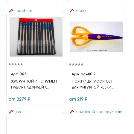
machete
maxx
Арт.
0095
Арт.
max40012
0095 РУЧНОЙ ИНСТРУМЕНТ
НОЖНИЦЫ "MOON CUT",
НАБОР НАДФИЛЕЙ С
ДЛЯ ФИГУРНОЙ РЕЗКИ
АЛМАЗНЫМ НАПЫЛЕНИЕМ
БУМАГИ
от 3279 ₽
от 219 ₽
ВЫСШЕГО КАЧЕСТВА
jas
волжский инструмент