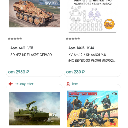
Арт.
6461
1/35
Арт.
14418
1/144
SD.KFZ.140 FLAKPZ.GEPARD
KV АН-12 / SHAANXI Y-8
(HOBBYBOSS #83901 #83902) +
МАСКИ НА ДИСКИ И
от 2983 ₽
от 230 ₽
КОЛЕСА
trumpeter
icm