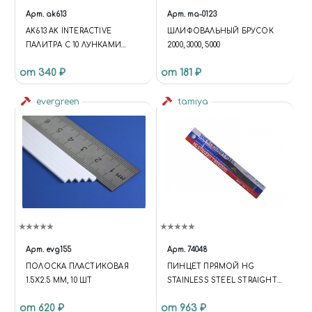
Арт.
ak613
Арт.
ma-0123
AK613 AK INTERACTIVE
ШЛИФОВАЛЬНЫЙ БРУСОК
ПАЛИТРА С 10 ЛУНКАМИ
2000, 3000, 5000
ALUMINUM PALLET 10 WELLS
от 340 ₽
от 181 ₽
evergreen
tamiya
Арт.
evg155
Арт.
74048
ПОЛОСКА ПЛАСТИКОВАЯ
ПИНЦЕТ ПРЯМОЙ HG
1.5Х2.5 ММ, 10 ШТ
STAINLESS STEEL STRAIGHT
TWEEZERS
от 620 ₽
от 963 ₽