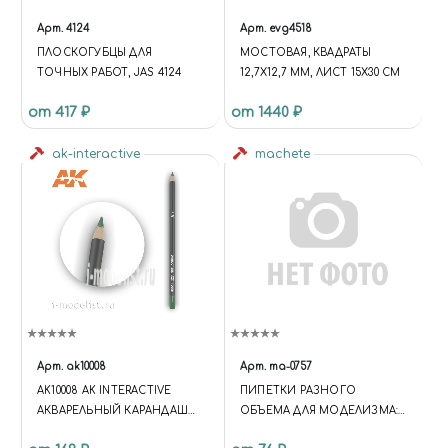
Арт.
4124
Арт.
evg4518
ПЛОСКОГУБЦЫ ДЛЯ
МОСТОВАЯ, КВАДРАТЫ
ТОЧНЫХ РАБОТ, JAS 4124
12,7Х12,7 ММ, ЛИСТ 15Х30 СМ
от 417 ₽
от 1440 ₽
ak-interactive
machete
Арт.
ak10008
Арт.
ma-0757
AK10008 AK INTERACTIVE
ПИПЕТКИ РАЗНОГО
АКВАРЕЛЬНЫЙ КАРАНДАШ
ОБЪЕМА ДЛЯ МОДЕЛИЗМА:
"ТЕМНО-ЗЕЛЕНЫЙ" /
5 МЛ, 3 ШТ