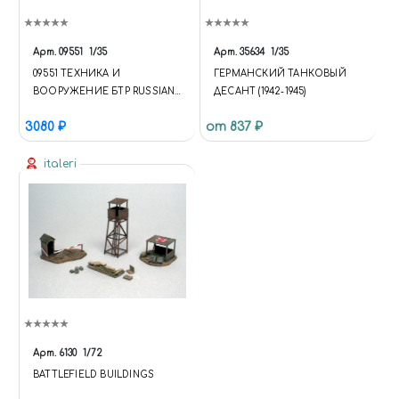
Арт.
09551
1/35
Арт.
35634
1/35
09551 ТЕХНИКА И
ГЕРМАНСКИЙ ТАНКОВЫЙ
ВООРУЖЕНИЕ БТР RUSSIAN
ДЕСАНТ (1942-1945)
9P157-2 KHRIZANTEMA-S
3080 ₽
от 837 ₽
ANTI-TANK SYSTEM
italeri
Арт.
6130
1/72
BATTLEFIELD BUILDINGS