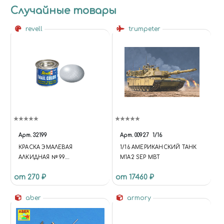
Случайные товары
revell
trumpeter
Арт.
32199
Арт.
00927
1/16
КРАСКА ЭМАЛЕВАЯ
1/16 АМЕРИКАНСКИЙ ТАНК
АЛКИДНАЯ № 99.
M1A2 SEP MBT
АЛЮМИНИЙ МЕТАЛЛИК, 14
от 270 ₽
от 17460 ₽
МЛ.
aber
armory