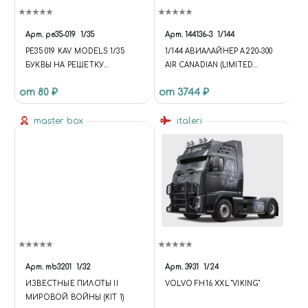
Арт.
pe35-019
1/35
Арт.
144136-3
1/144
PE35 019 KAV MODELS 1/35
1/144 АВИАЛАЙНЕР А220-300
БУКВЫ НА РЕШЕТКУ
AIR CANADIAN (LIMITED
РАДИАТОРА
EDITION)
от 80 ₽
от 3744 ₽
master box
italeri
Арт.
mb3201
1/32
Арт.
3931
1/24
ИЗВЕСТНЫЕ ПИЛОТЫ II
VOLVO FH16 XXL "VIKING"
МИРОВОЙ ВОЙНЫ (KIT 1)