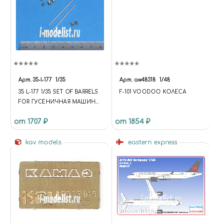
Арт.
35-l-177
1/35
Арт.
aw48318
1/48
35 L-177 1/35 SET OF BARRELS
F-101 VOODOO КОЛЕСА
FOR ГУСЕНИЧНАЯ МАШИНА
ПОДДЕРЖКИ ТАНКОВ
от 1707 ₽
от 1854 ₽
ОБЪЕКТ 199 - 2 X 2A45 MM, 2
X AGS-17 30 MM
kav models
eastern express