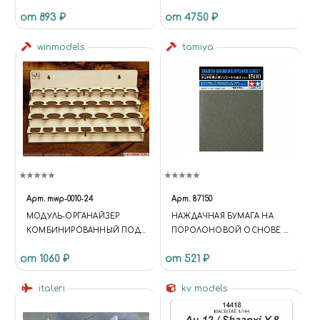
от 893 ₽
от 4750 ₽
winmodels
tamiya
Арт.
mwp-0010-24
Арт.
87150
МОДУЛЬ-ОРГАНАЙЗЕР
НАЖДАЧНАЯ БУМАГА НА
КОМБИНИРОВАННЫЙ ПОД
ПОРОЛОНОВОЙ ОСНОВЕ С
КРАСКУ 36; 30; 26 И 25 ММ.
ЗЕРНИСТОСТЬЮ 1500
от 1060 ₽
от 521 ₽
TAMIYA ЭМАЛЬ
italeri
kv models