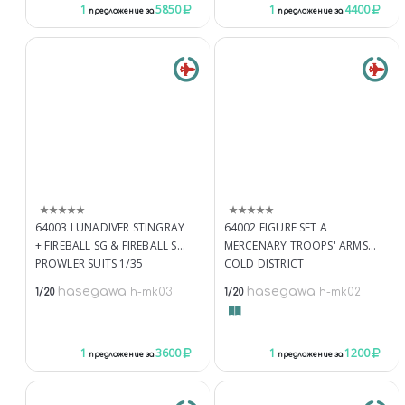
1
5850
1
4400
предложение за
предложение за
64003 LUNADIVER STINGRAY
64002 FIGURE SET A
+ FIREBALL SG & FIREBALL SG
MERCENARY TROOPS' ARMS
PROWLER SUITS 1/35
COLD DISTRICT
(УЦЕНКА) КУПИТЬ В МОСКВЕ
MAINTENANCE SOLDIERS 1/20
hasegawa
hasegawa
h-mk03
h-mk02
1/20
1/20
(H-MK03) КОСМИЧЕСКАЯ
(УЦЕНКА) КУПИТЬ В МОСКВЕ
ТЕХНИКА АКЦИИ,
(H-MK02) КОЛЛЕКЦИОННЫЕ
СПЕЦПРЕДЛОЖЕНИЯ
МИНИАТЮРЫ ДРУГИХ
1
3600
1
1200
МАСШТАБОВ
предложение за
предложение за