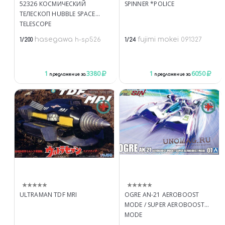
52326 КОСМИЧЕСКИЙ
SPINNER *POLICE
ТЕЛЕСКОП HUBBLE SPACE
TELESCOPE
hasegawa
fujimi mokei
h-sp526
091327
1/200
1/24
1
3380
1
6050
предложение за
предложение за
ULTRAMAN TDF MRI
OGRE AN-21 AEROBOOST
MODE / SUPER AEROBOOST
MODE