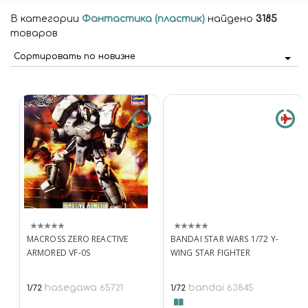
В категории
Фантастика (пластик)
найдено
3185
товаров
Сортировать по новизне
MACROSS ZERO REACTIVE
BANDAI STAR WARS 1/72 Y-
ARMORED VF-0S
WING STAR FIGHTER
hasegawa
bandai
65721
63845
1/72
1/72