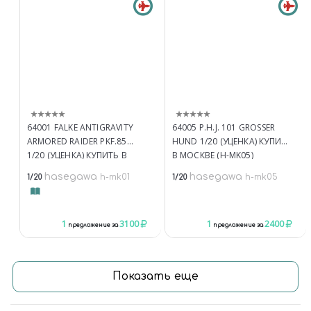
64001 FALKE ANTIGRAVITY
64005 P.H.J. 101 GROSSER
ARMORED RAIDER PKF.85
HUND 1/20 (УЦЕНКА) КУПИТЬ
1/20 (УЦЕНКА) КУПИТЬ В
В МОСКВЕ (H-MK05)
МОСКВЕ (H-MK01)
КОСМИЧЕСКАЯ ТЕХНИКА
hasegawa
hasegawa
h-mk01
h-mk05
1/20
1/20
БРОНЕТЕХНИКА И
АРТИЛЛЕРИЯ АКЦИИ,
СПЕЦПРЕДЛОЖЕНИЯ
1
3100
1
2400
предложение за
предложение за
Показать еще