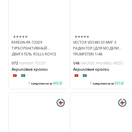
RARESIN RR-72029
VECTOR VDS48120 МИГ-3
ТУРБОРЕАКТИВНЫЙ
РАДИАТОР (ДЛЯ МОДЕЛИ
ДВИГАТЕЛЬ ROLLS-ROYCE
TRUMPETER) 1/48
NENE / ВК-1(РД-45) 1/72
raresin
vector models
72029
48120
1/72
1/48
Акриловые краски
Акриловые краски
1
400
1
830
предложение за
предложение за