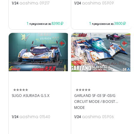
aoshima
aoshima
09217
05909
1/24
1/24
1
8390
1
3800
предложение за
предложение за
SUGO ASURADA G.S.X
GARLAND SF-03 SF-03/G
CIRCUIT MODE / BOOST
MODE
aoshima
aoshima
01540
05906
1/24
1/24