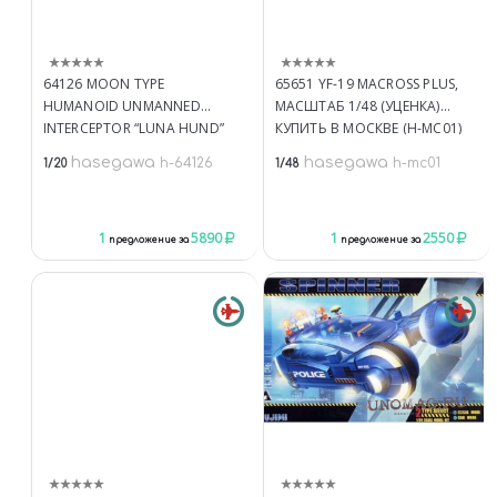
64126 MOON TYPE
65651 YF-19 MACROSS PLUS,
HUMANOID UNMANNED
МАСШТАБ 1/48 (УЦЕНКА)
INTERCEPTOR “LUNA HUND”
КУПИТЬ В МОСКВЕ (H-MC01)
КУПИТЬ В МОСКВЕ (H-64126)
САМОЛЁТЫ ФАНТАСТИКА
hasegawa
hasegawa
h-64126
h-mc01
1/20
1/48
КОСМИЧЕСКАЯ ТЕХНИКА
1
5890
1
2550
предложение за
предложение за