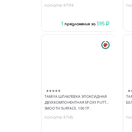
noname
n
87198
1
595
предложение за
TAMIYA ШПАКЛЕВКА ЭПОКСИДНАЯ
TA
ДВУХКОМПОНЕНТНАЯ EPOXY PUTTY
БЕЛ
SMOOTH SURFACE, 100 ГР.
noname
n
87145