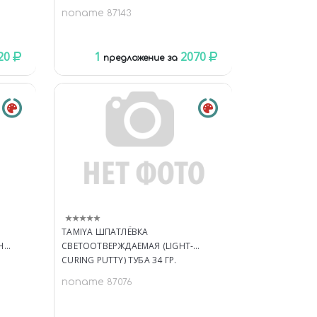
noname
87143
20
1
2070
предложение за
TAMIYA ШПАТЛЁВКА
H
СВЕТООТВЕРЖДАЕМАЯ (LIGHT-
CURING PUTTY) ТУБА 34 ГР.
noname
87076