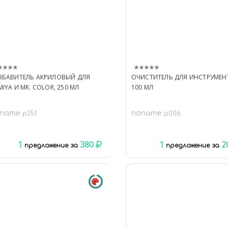
ЗБАВИТЕЛЬ АКРИЛОВЫЙ ДЛЯ
ОЧИСТИТЕЛЬ ДЛЯ ИНСТРУМЕН
MIYA И MR. COLOR, 250 МЛ
100 МЛ
oname
noname
p251
p006
1
380
1
2
предложение за
предложение за