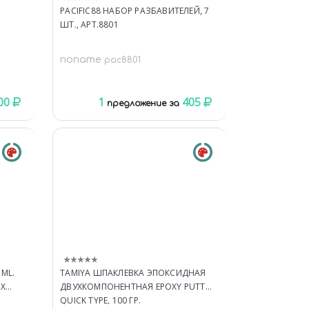
PACIFIC88 НАБОР РАЗБАВИТЕЛЕЙ, 7
ШТ., АРТ.8801
noname
pac8801
00
1
405
предложение за
 ML.
TAMIYA ШПАКЛЕВКА ЭПОКСИДНАЯ
ЫХ
ДВУХКОМПОНЕНТНАЯ EPOXY PUTTY
QUICK TYPE, 100 ГР.