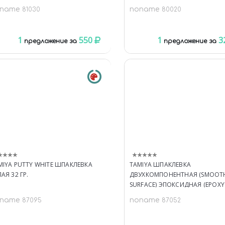
oname
noname
81030
80020
1
550
1
3
предложение за
предложение за
MIYA PUTTY WHITE ШПАКЛЕВКА
TAMIYA ШПАКЛЕВКА
АЯ 32 ГР.
ДВУХКОМПОНЕНТНАЯ (SMOOT
SURFACE) ЭПОКСИДНАЯ (EPOXY
PUTTY) 25 ГР.
oname
noname
87095
87052