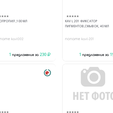
ОПРОПИЛ ,100 МЛ
KAV L 201 ФИКСАТОР
ПИГМЕНТОВ,СМЫВОК, 40 МЛ
oname
noname
kavl002
kavl-201
1
230
1
1
предложение за
предложение за