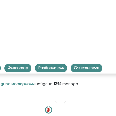
Фиксатор
Разбавитель
Очиститель
ходные материалы
найдено
1394
товара