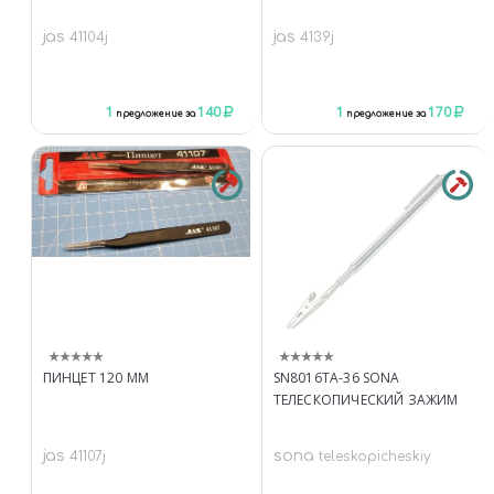
jas
jas
41104j
4139j
1
140
1
170
предложение за
предложение за
ПИНЦЕТ 120 ММ
SN8016TA-36 SONA
ТЕЛЕСКОПИЧЕСКИЙ ЗАЖИМ
jas
sona
41107j
teleskopicheskiy