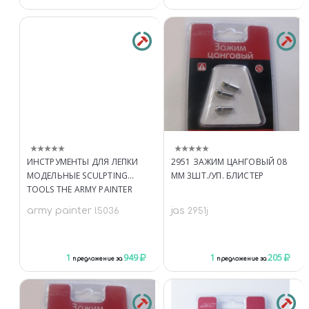
ИНСТРУМЕНТЫ ДЛЯ ЛЕПКИ
2951 ЗАЖИМ ЦАНГОВЫЙ 08
МОДЕЛЬНЫЕ SCULPTING
ММ 3ШТ./УП. БЛИСТЕР
TOOLS THE ARMY PAINTER
TL5036
army painter
jas
l5036
2951j
1
949
1
205
предложение за
предложение за