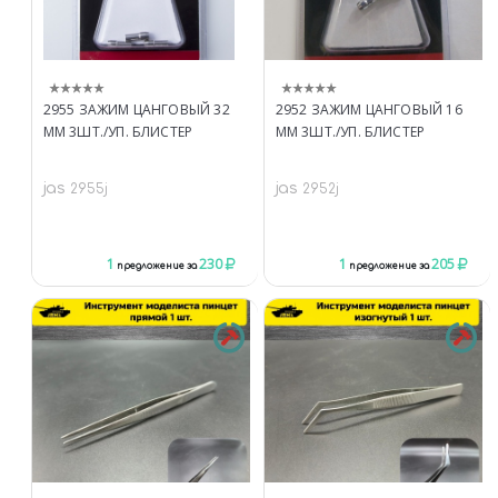
2955 ЗАЖИМ ЦАНГОВЫЙ 32
2952 ЗАЖИМ ЦАНГОВЫЙ 16
ММ 3ШТ./УП. БЛИСТЕР
ММ 3ШТ./УП. БЛИСТЕР
jas
jas
2955j
2952j
1
230
1
205
предложение за
предложение за