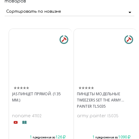
товаров
Сортировать по новизне
JAS ПИНЦЕТ ПРЯМОЙ. (135
ПИНЦЕТЫ МОДЕЛЬНЫЕ
ММ.)
TWEEZERS SET THE ARMY
PAINTER TL5035
noname
army painter
41102
l5035
1
126
1
1090
предложение за
предложение за