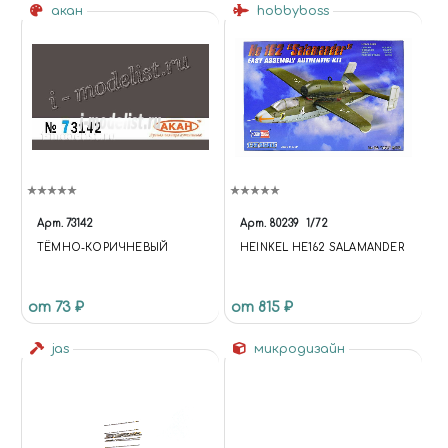
акан
hobbyboss
Арт.
73142
Арт.
80239
1/72
ТЁМНО-КОРИЧНЕВЫЙ
HEINKEL HE162 SALAMANDER
от 73 ₽
от 815 ₽
jas
микродизайн