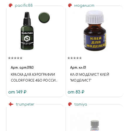
pacific88
моделист
Арт.
арт.0183
Арт.
кл-01
КРАСКА ДЛЯ АЭРОГРАФИИ
КЛ-01 МОДЕЛИСТ КЛЕЙ
COLOR FORCE 4БО РОССИЯ
"МОДЕЛИСТ"
ТЕНЬ (RUSSIAN 4BO SHADOW)
от 149 ₽
от 83 ₽
trumpeter
tamiya