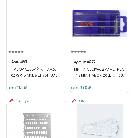
Арт.
4801
Арт.
jas4277
НАБОР ЛЕЗВИЙ К НОЖУ,
МИНИ-СВЕРЛА, ДИАМЕТР 0,3
0,6Х9Х45 ММ, 6 ШТ/УП, JAS
- 1,6 ММ, НАБОР, 20 ШТ., HSS
4801
6542 (M2), НЕТ ПОКРЫТИЯ
от 115 ₽
от 390 ₽
tamiya
jas