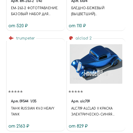
Арт.
em-263-2
1/43
Арт.
61074
EM-263-2 ФОТОТРАВЛЕНИЕ.
БЛЕДНО-БЕЖЕВЫЙ
БАЗОВЫЙ НАБОР ДЛЯ
(ВЫЦВЕТШИЙ)
АВТОБУСА КУБАНЬ Г1А1-02 ,
“ОСКОЛОЧНЫЙ”
от 520 ₽
от 110 ₽
НА - MODIMIO. ВАРИАНТ 2.
ТРЁХЦВЕТНЫЙ КАМУФЛЯЖ:
КУРТКИ, БРЮКИ,
trumpeter
КОМБИНЕЗОНЫ, ПАЛАТКИ -
alclad 2
В ЕВРОПЕ И АФРИКЕ
Арт.
09544
1/35
Арт.
alc709
ТАНК RUSSIAN KV-3 HEAVY
ALC709 ALCLAD II КРАСКА
TANK
ЭЛЕКТРИЧЕСКО-СИНЯЯ
(CANDY ELECTRIC BLUE), 30ML
от 2163 ₽
от 829 ₽