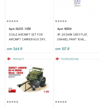
Арт.
06223
1/350
Арт.
80324
SCALE AIRCRAFT SET FOR
XF-24 DARK GREY FLAT,
AIRCRAFT CARRIER A3-D SKY
ENAMEL PAINT 10 ML.
WARRIR (6ШТ)
(ТЁМНО-CЕРЫЙ МАТОВЫЙ)
от 364 ₽
от 107 ₽
miniart
hobbyboss