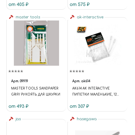
от 405 ₽
от 575 ₽
АВТОФИКСАТОР, 9ММ
master tools
ak-interactive
Арт.
09919
Арт.
ak614
MASTER TOOLS SANDPAPER
AK614 AK INTERACTIVE
GRIP/ РУКОЯТЬ ДЛЯ ШКУРКИ
ПИПЕТКИ МАЛЕНЬКИЕ, 12
ШТУК PIPETTES SMALL SIZE
от 493 ₽
от 307 ₽
(12 UNITS)
jas
hasegawa