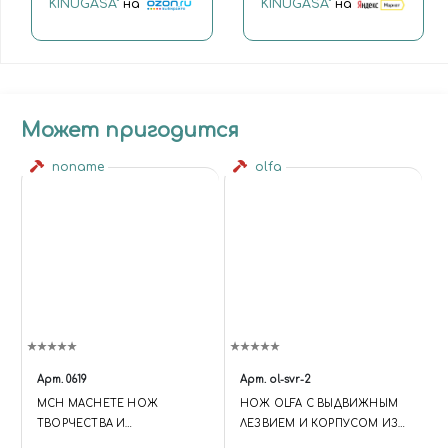
KINUGASA"
на
KINUGASA"
на
Может пригодится
noname
olfa
Арт.
0619
Арт.
ol-svr-2
MCH MACHETE НОЖ
НОЖ OLFA С ВЫДВИЖНЫМ
ТВОРЧЕСТВА И
ЛЕЗВИЕМ И КОРПУСОМ ИЗ
МОДЕЛИЗМА "KNIV"
НЕРЖАВЕЮЩЕЙ СТАЛИ,