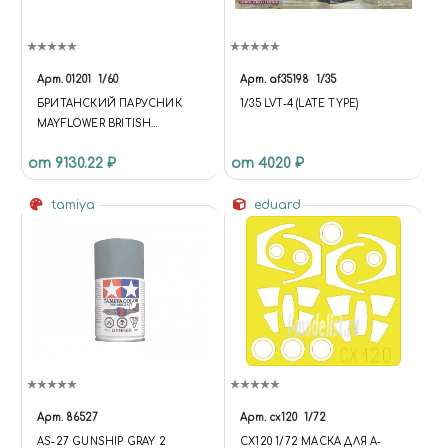
Арт.
01201
1/60
Арт.
af35198
1/35
БРИТАНСКИЙ ПАРУСНИК
1/35 LVT-4 (LATE TYPE)
MAYFLOWER BRITISH
MAYFLOWER SAILBOAT
от 9130.22 ₽
от 4020 ₽
tamiya
eduard
Арт.
86527
Арт.
cx120
1/72
AS-27 GUNSHIP GRAY 2
CX120 1/72 МАСКА ДЛЯ A-