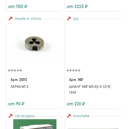
ВОЛЬФРАМОВОЙ СТАЛИ, 2.8
КИСТОЧКИ
от 1102 ₽
от 2225 ₽
ММ
made in china
jas
Арт.
20312
Арт.
1407
ЛЕРКА М1.2
ШЛАНГ 1407 M5-0,5 Х G1/8",
1.8М
от 90 ₽
от 220 ₽
св модель
machete