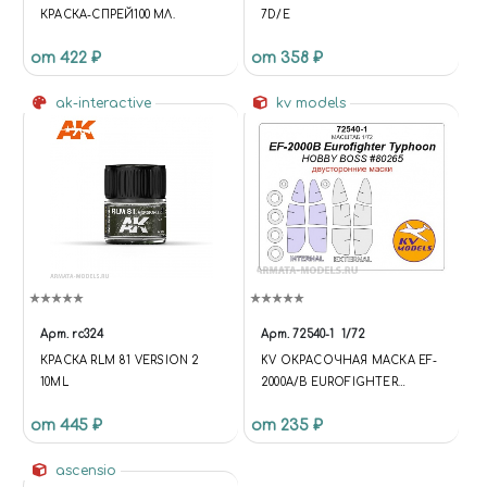
КРАСКА-СПРЕЙ100 МЛ.
7D/E
от 422 ₽
от 358 ₽
ak-interactive
kv models
Арт.
rc324
Арт.
72540-1
1/72
КРАСКА RLM 81 VERSION 2
KV ОКРАСОЧНАЯ МАСКА EF-
10ML
2000A/B EUROFIGHTER
TYPHOON (ДВУСТОРОННИЕ
от 445 ₽
от 235 ₽
МАСКИ) + МАСКИ НА ДИСКИ
И КОЛЕСА ДЛЯ МОДЕЛЕЙ
ascensio
ФИРМЫ HOBBY BOSS