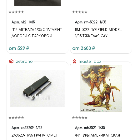
Арт.
п12
1/35
Арт.
rm-5022
1/35
П12 АRТБАZА 1/35 ФРАГМЕНТ
RM-5022 RYE FIELD MODEL
ДОРОГИ С ПАРКОВОЙ
1/35 ТЯЖЁЛАЯ САУ
ОГРАДОЙ
JAGDPANTHER G2 С
от 529 ₽
от 3600 ₽
ИНТЕРЬЕРОМ И РАБОЧИМИ
ТРАКАМИ
zebrano
master box
Арт.
za35209
1/35
Арт.
mb3521
1/35
ZA35209 1/35 ГРАНАТОМЕТ
ФИГУРЫ АМЕРИКАНСКАЯ