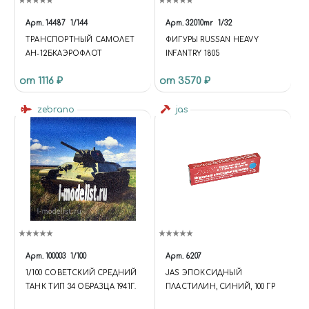
'NONE'); $('[DATA-COMPARE-
ID]').ATTR('DATA-COMPARE-
Арт.
14487
1/144
Арт.
32010mr
1/32
STATE', 'NONE');
ТРАНСПОРТНЫЙ САМОЛЕТ
ФИГУРЫ RUSSAN HEAVY
API.EACH(DATA.BASKET,
АН-12БКАЭРОФЛОТ
INFANTRY 1805
FUNCTION (INDEX, ITEM) {
$('[DATA-BASKET-ID=' + ITEM.ID
от 1116 ₽
от 3570 ₽
+ ']').ATTR('DATA-BASKET-STATE',
ITEM.DELAY ? 'DELAYED' :
zebrano
jas
'ADDED'); });
API.EACH(DATA.COMPARE,
FUNCTION (INDEX, ITEM) {
$('[DATA-COMPARE-ID=' +
ITEM.ID + ']').ATTR('DATA-
COMPARE-STATE', 'ADDED'); }); };
UPDATE = FUNCTION {
$.AJAX('/BITRIX/TEMPLATES/U
NIVERSE_S1/COMPONENTS/I
NTEC.UNIVERSE/SYSTEM/BAS
KET.MANAGER/AJAX.PHP', {
Арт.
100003
1/100
Арт.
6207
'TYPE': 'POST', 'CACHE': FALSE,
1/100 СОВЕТСКИЙ СРЕДНИЙ
JAS ЭПОКСИДНЫЙ
'DATATYPE': 'JSON', 'DATA':
ТАНК ТИП 34 ОБРАЗЦА 1941Г.
ПЛАСТИЛИН, СИНИЙ, 100 ГР
{'BASKET': 'Y', 'COMPARE': 'Y',
'COMPARE_CODE': 'COMPARE',