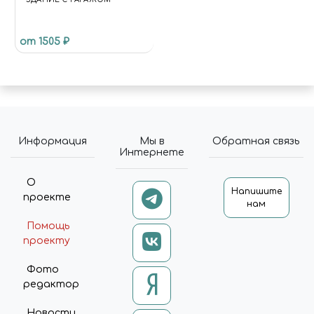
ТИМИРЯЗЕВА, 27",
"ADDRESSLOCALITY":
"ЧЕЛЯБИНСК",
от 1505 ₽
"ADDRESSREGION":
"ЧЕЛЯБИНСКАЯ ОБЛАСТЬ",
"ADDRESSCOUNTRY": "RU" },
"OPENINGHOURS": [ "MO TU
WE TH FR SA 10:00-20:00", "SU
10:00-18:00" ], "PRICERANGE": "₽₽",
"SAMEAS": [
Информация
Мы в
Обратная связь
"HTTPS://VK.COM/MIRACLEW
Интернете
ORLD74",
"HTTPS://WWW.INSTAGRAM.CO
О
M/MIRACLEWORLD74" ] }
Напишите
проекте
нам
(FUNCTION (JQUERY, API) { VAR
DATA; VAR RUN; VAR UPDATE;
Помощь
DATA = {}; DATA.BASKET = [];
проекту
DATA.COMPARE = []; RUN =
FUNCTION { $('[DATA-BASKET-
Фото
ID]').ATTR('DATA-BASKET-STATE',
редактор
'NONE'); $('[DATA-COMPARE-
ID]').ATTR('DATA-COMPARE-
Новости