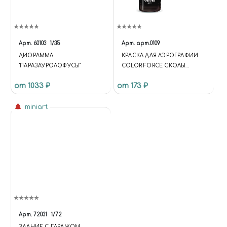
"HTTPS://SCHEMA.ORG",
"@TYPE": "STORE", "NAME":
"ЧУДНЫЙ МИР",
"DESCRIPTION": "ИНТЕРНЕТ-
Арт.
60103
1/35
Арт.
арт.0109
МАГАЗИН СБОРНЫХ
ДИОРАММА
КРАСКА ДЛЯ АЭРОГРАФИИ
МАСШТАБНЫХ МОДЕЛЕЙ,
"ПАРАЗАУРОЛОФУСЫ"
COLOR FORCE СКОЛЫ
КРАСОК, АЭРОГРАФОВ И
(CHIPPED)
ИНСТРУМЕНТОВ ДЛЯ
от 1033 ₽
от 173 ₽
МОДЕЛИЗМА. ДОСТАВКА ПО
РОССИИ.", "URL":
miniart
"HTTPS://MIRACLE-WORLD.RU",
"LOGO": "HTTPS://MIRACLE-
WORLD.RU/INCLUDE/LOGOTY
PE.PNG", "IMAGE":
"HTTPS://MIRACLE-
WORLD.RU/INCLUDE/LOGOTY
PE.PNG", "TELEPHONE":
"+79191212207", "EMAIL":
"MIRACLE-WORLD@MAIL.RU",
"ADDRESS": { "@TYPE":
"POSTALADDRESS",
Арт.
72031
1/72
"STREETADDRESS": "УЛ.
ЗДАНИЕ С ГАРАЖОМ