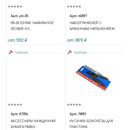
Арт.
pb-05
Арт.
m0097
PB-05 DSPIAE НАЖИМНОЕ
НАБОР РИФЕЛЕЙ С
ЛЕЗВИЕ ИЗ
АЛМАЗНЫМ НАПЫЛЕНИЕМ
ВОЛЬФРАМОВОЙ СТАЛИ, 0.5
от 1102 ₽
от 1870 ₽
ММ
tamiya
tamiya
Арт.
87056
Арт.
74093
АКСЕССУАРЫ НАЖДАЧНАЯ
КУСАЧКИ-БОКОРЕЗЫ ДЛЯ
БУМАГА P800×3
ПЛАСТИКА