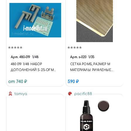
30PX 50PX 140PX 50PX; } .NS-
BITRIX.C-CATALOG-SECTION-
LIST.C-CATALOG-SECTION-
LIST-CATALOG-TILE-2
.CATALOG-SECTION-LIST-
ITEM-WRAPPER { PADDING-
TOP: 120%; }
(FUNCTION(W,D,S,L,I){W[L]=W[L]||
[];W[L].PUSH({'GTM.START': NEW
DATE.GETTIME,EVENT:'GTM.J
Арт.
480-019
1/48
Арт.
s-020
1/35
S'});VAR
480 019 1/48 НАБОР
СЕТКА РОМБ, РАЗМЕР М
F=D.GETELEMENTSBYTAGNA
ДОПОЛНЕНИЙ S-25-OFM
МАТЕРИАЛЫ: РИФЛЕНЫЕ
ME(S)[0],
AIR-TO-GROUND ROCKET
ЛИСТЫ, СЕТКИ, ПРОФИЛИ
J=D.CREATEELEMENT(S),DL=L='
от 740 ₽
590 ₽
DATALAYER'?'&L='+L:'';J.ASYNC=T
RUE;J.SRC=
tamiya
pacific88
'HTTPS://WWW.GOOGLETAGM
ANAGER.COM/GTM.JS?
ID='+I+DL;F.PARENTNODE.INSER
TBEFORE(J,F); })
(WINDOW,DOCUMENT,'SCRIPT','
DATALAYER','GTM-KMSRFMHS');
{ "@CONTEXT":