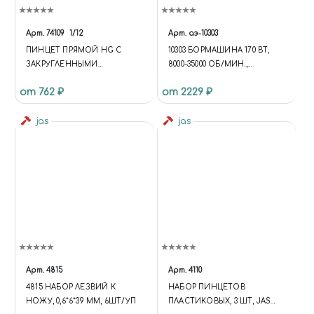
Арт.
74109
1/12
Арт.
аэ-10303
ПИНЦЕТ ПРЯМОЙ HG С
10303 БОРМАШИНА 170 ВТ,
ЗАКРУГЛЕННЫМИ
8000-35000 ОБ/МИН.,
КОНЧИКАМИ
ПРИНАДЛЕЖНОСТИ 4 ПРЕД.,
от 762 ₽
от 2229 ₽
БЛИСТЕР
jas
jas
Арт.
4815
Арт.
4110
4815 НАБОР ЛЕЗВИЙ К
НАБОР ПИНЦЕТОВ
НОЖУ, 0,6*6*39 ММ, 6ШТ/УП
ПЛАСТИКОВЫХ, 3 ШТ, JAS