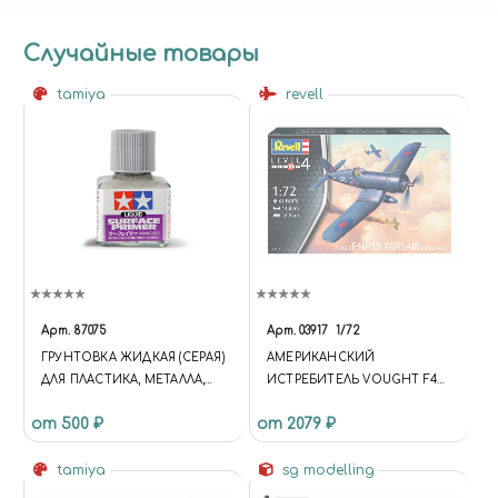
Случайные товары
tamiya
revell
Арт.
87075
Арт.
03917
1/72
ГРУНТОВКА ЖИДКАЯ (СЕРАЯ)
АМЕРИКАНСКИЙ
ДЛЯ ПЛАСТИКА, МЕТАЛЛА,
ИСТРЕБИТЕЛЬ VOUGHT F4U-
ДЕРЕВА. 40 МЛ.
1B CORSAIR ROYAL NAVY (1:72)
от 500 ₽
от 2079 ₽
tamiya
sg modelling