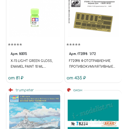
Арт.
80015
Арт.
f72098
1/72
X-15 LIGHT GREEN GLOSS,
F72098 ФОТОТРАВЛЕНИЕ
ENAMEL PAINT 10 ML.
ПРОТИВОКУМУЛЯТИВНЫЕ
(СВЕТЛЫЙ ЗЕЛЁНЫЙ,
ЭКРАНЫ ДЛЯ ТАНК-34/85
от 81 ₽
от 435 ₽
ГЛЯНЦЕВЫЙ)
trumpeter
акан