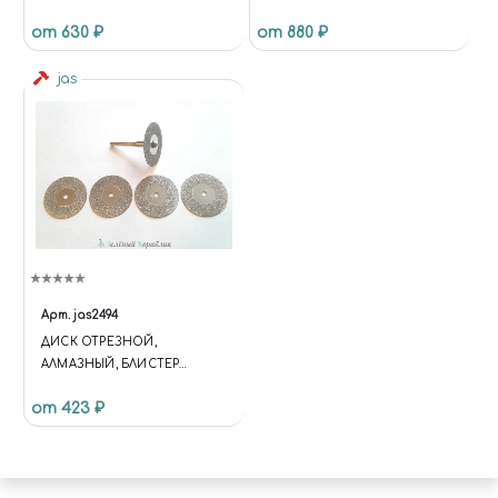
(УПЛОТНЕННАЯ)
от 630 ₽
от 880 ₽
ACCESSORIES SANDPAPER
P800×3 (CONSOLIDATED)
jas
Арт.
jas2494
ДИСК ОТРЕЗНОЙ,
АЛМАЗНЫЙ, БЛИСТЕР
(ДИАМЕТР 30 ММ), 5 ШТ.
от 423 ₽