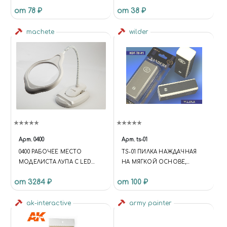
4110
от 78 ₽
от 38 ₽
machete
wilder
Арт.
0400
Арт.
ts-01
0400 РАБОЧЕЕ МЕСТО
TS-01 ПИЛКА НАЖДАЧНАЯ
МОДЕЛИСТА ЛУПА С LED
НА МЯГКОЙ ОСНОВЕ,
ПОДСВЕТКОЙ БЕЛАЯ
БРУСОК
от 3284 ₽
от 100 ₽
ak-interactive
army painter