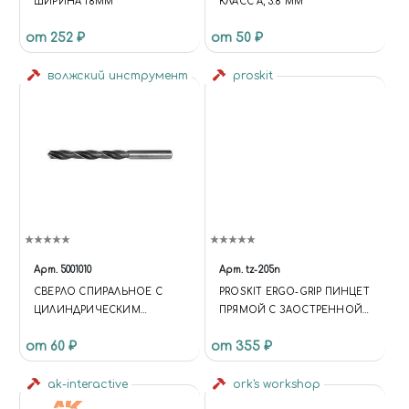
ШИРИНА 18ММ
КЛАСС А, 3.8 ММ
от 252 ₽
от 50 ₽
волжский инструмент
proskit
Арт.
5001010
Арт.
tz-205n
СВЕРЛО СПИРАЛЬНОЕ С
PROSKIT ERGO-GRIP ПИНЦЕТ
ЦИЛИНДРИЧЕСКИМ
ПРЯМОЙ С ЗАОСТРЕННОЙ
ХВОСТОВИКОМ, 1.4 ММ
140.5MM С ЗАЩИТОЙ РУЧЕК
от 60 ₽
от 355 ₽
ОТ НАГРЕВА
ak-interactive
ork's workshop