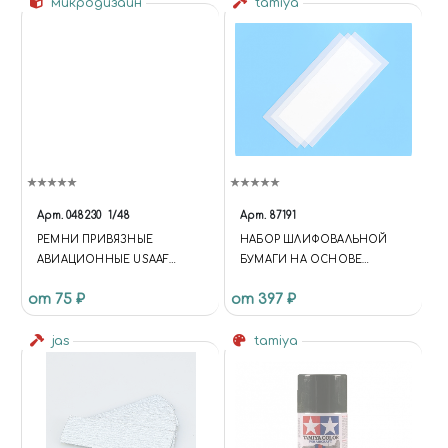
SHERMAN
микродизайн
tamiya
Арт.
048230
1/48
Арт.
87191
РЕМНИ ПРИВЯЗНЫЕ
НАБОР ШЛИФОВАЛЬНОЙ
АВИАЦИОННЫЕ USAAF
БУМАГИ НА ОСНОВЕ
(БОМБАРДИРОВОЧНАЯ
ПОЛИЭСТРОВОЙ ПЛЕНКИ C
от 75 ₽
от 397 ₽
АВИАЦИЯ) WWII
ЗЕРНИСТОСТЬЮ 2000
jas
tamiya