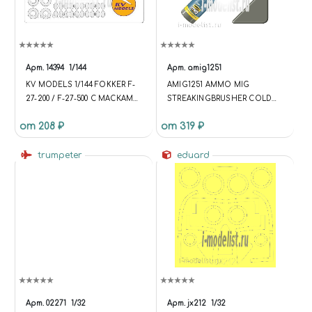
Арт.
14394
1/144
Арт.
amig1251
KV MODELS 1/144 FOKKER F-
AMIG1251 AMMO MIG
27-200 / F-27-500 С МАСКАМИ
STREAKINGBRUSHER COLD
НА БОКОВЫЕ ОКНА, ДИСКИ
DIRTY GREY (КРАСКА С
от 208 ₽
от 319 ₽
И КОЛЕСА
ТОНКОЙ КИСТЬЮ
АППЛИКАТОРОМ)
trumpeter
eduard
Арт.
02271
1/32
Арт.
jx212
1/32