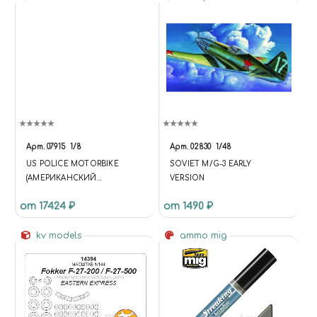
Арт.
07915
1/8
Арт.
02830
1/48
US POLICE MOTORBIKE
SOVIET M/G-3 EARLY
(АМЕРИКАНСКИЙ
VERSION
ПОЛИЦЕЙСКИЙ
от 17424 ₽
от 1490 ₽
МОТОЦИКЛ)
kv models
ammo mig