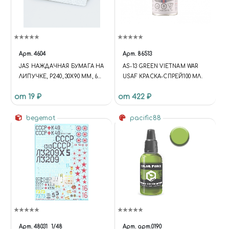
Арт.
4604
Арт.
86513
JAS НАЖДАЧНАЯ БУМАГА НА
AS-13 GREEN VIETNAM WAR
ЛИПУЧКЕ, P240, 30X90 ММ, 6
USAF КРАСКА-СПРЕЙ100 МЛ.
ШТ.
от 19 ₽
от 422 ₽
begemot
pacific88
Арт.
48031
1/48
Арт.
арт.0190