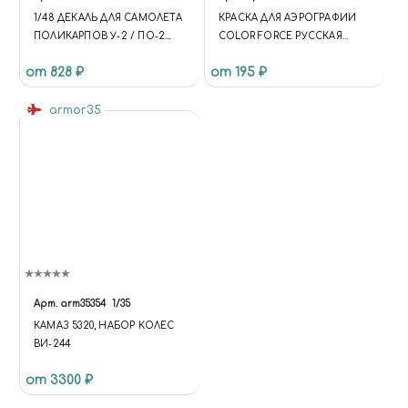
1/48 ДЕКАЛЬ ДЛЯ САМОЛЕТА
КРАСКА ДЛЯ АЭРОГРАФИИ
ПОЛИКАРПОВ У-2 / ПО-2
COLOR FORCE РУССКАЯ
FAMILY
ЗЕЛЕНАЯ НАСЫЩЕННАЯ
от 828 ₽
от 195 ₽
(RUSSIAN GREEN INTENSE)
armor35
Арт.
arm35354
1/35
КАМАЗ 5320, НАБОР КОЛЕС
ВИ-244
от 3300 ₽