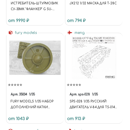
ИСТРЕБИТЕЛЬ-ШТУРМОВИК
JX212 1/32 МАСКА ДЛЯ T-28C
СУ-30МК "ФЛАНКЕР" G SU-
30MK "FLANKER" G ATTACK
от 9990 ₽
от 794 ₽
FIGHTER
fury models
meng
Арт.
35034
1/35
Арт.
sps-028
1/35
FURY MODELS 1/35 НАБОР
SPS-028 1/35 РУССКИЙ
ДОПОЛНЕНИЙ КАТКИ
ДВИГАТЕЛЬ V-84 ДЛЯ TS-014
ШТАМПОВАННЫЕ
И TS-028
от 1043 ₽
от 913 ₽
ЗАПАСНЫЕ ДЛЯ
АМЕРИКАНСКОГО ТАНКА M4