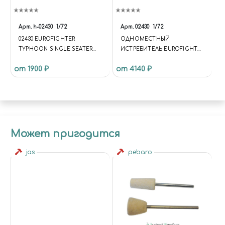
Арт.
h-02430
1/72
Арт.
02430
1/72
02430 EUROFIGHTER
ОДНОМЕСТНЫЙ
TYPHOON SINGLE SEATER
ИСТРЕБИТЕЛЬ EUROFIGHTER
`LUFTWAFFE RAPID PACIFIC
TYPHOON SINGLE SEATER
от 1900 ₽
от 4140 ₽
2022` (LIMITED EDITION) 1/72
"LUFTWAFFE RAPID PACIFIC
(УЦЕНКА) КУПИТЬ В МОСКВЕ
2022" (LIMITED EDITION)
(H-02430) САМОЛЁТЫ
Может пригодится
jas
pebaro