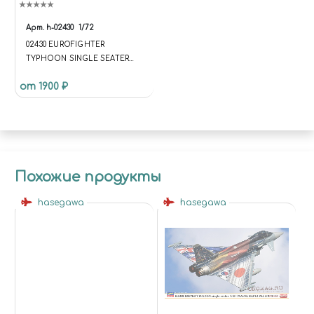
Арт.
h-02430
1/72
02430 EUROFIGHTER
TYPHOON SINGLE SEATER
`LUFTWAFFE RAPID PACIFIC
от 1900 ₽
2022` (LIMITED EDITION) 1/72
(УЦЕНКА) КУПИТЬ В МОСКВЕ
(H-02430) САМОЛЁТЫ
Похожие продукты
hasegawa
hasegawa