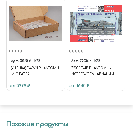
Арт.
00640-z1
1/72
Арт.
72036in
1/72
(УЦЕНКА) F-4B/N PHANTOM II
72036 F-4B PHANTOM II -
'MIG EATER'
ИСТРЕБИТЕЛЬ АВИАЦИИ
КОРПУСА МОРСКОЙ
от 3999 ₽
от 1640 ₽
ПЕХОТЫ
Похожие продукты