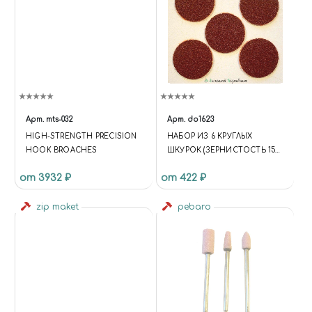
Арт.
mts-032
Арт.
do1623
HIGH-STRENGTH PRECISION
НАБОР ИЗ 6 КРУГЛЫХ
HOOK BROACHES
ШКУРОК (ЗЕРНИСТОСТЬ 150)
СО СПЕЦПОКРЫТИЕМ
от 3932 ₽
от 422 ₽
ТЫЛЬНОЙ ЧАСТИ ДЛЯ
ИСПОЛЬЗОВАНИЯ С
zip maket
НАСАДКОЙ DO1621
pebaro
(ДИАМЕТР 33 ММ)