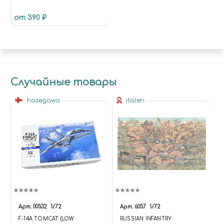
ЧЕРНЫЙ
от 390 ₽
Случайные товары
hasegawa
italeri
Арт.
00532
1/72
Арт.
6057
1/72
F-14A TOMCAT (LOW
RUSSIAN INFANTRY