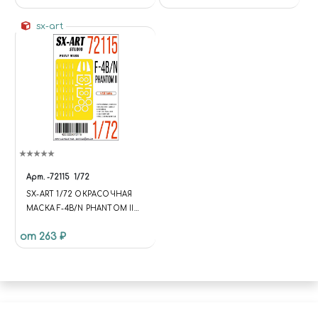
1/72
sx-art
Арт.
-72115
1/72
SX-ART 1/72 ОКРАСОЧНАЯ
МАСКА F-4B/N PHANTOM II
(HASEGAWA)
от 263 ₽