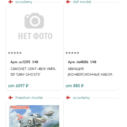
academy
def model
Арт.
ac12315
1/48
Арт.
ds48006
1/48
САМОЛЕТ USN F-4B/N VMFA-
АВИАЦИЯ
531 "GRAY GHOSTS"
(КОНВЕРСИОННЫЕ НАБОРЫ)
1/48 DS48006 F-4B/C/D
от 6097 ₽
от 880 ₽
PHANTOM II FOD COVER SET
(FOR ACADEMY 1/48)
freedom model
academy