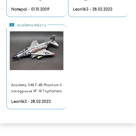
Tophatters
Notepal - 01.10.2009
Leon163 - 28.02.2023
scalemodels.ru
Academy 1/48 F-4B Phantom II
эскадрилья VF-14 Tophatters
Leon163 - 28.02.2023