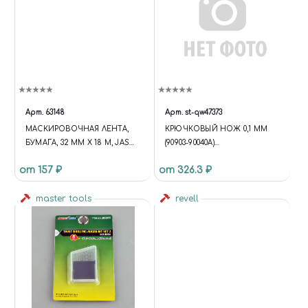
Арт.
63148
Арт.
st-qw47373
МАСКИРОВОЧНАЯ ЛЕНТА,
КРЮЧКОВЫЙ НОЖ 0,1 ММ
БУМАГА, 32 ММ Х 18 М, JAS
(90903-90040A)
63148
(ОБЪЕДИНЕННЫЙ) 0.1MM
от 157 ₽
от 326.3 ₽
HOOK KNIFE (90903-90040A)
(CONSOLIDATED)
master tools
revell