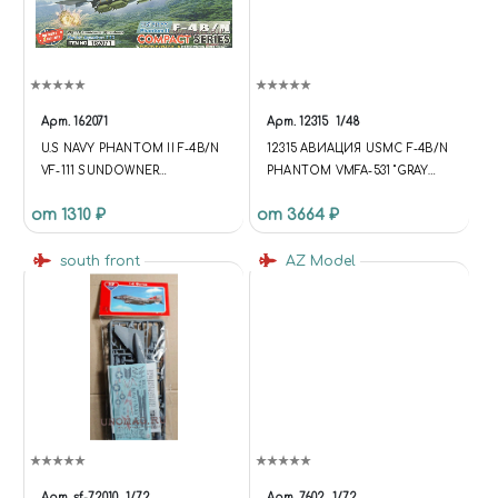
Арт.
162071
Арт.
12315
1/48
U.S NAVY PHANTOM II F-4B/N
12315 АВИАЦИЯ USMC F-4B/N
VF-111 SUNDOWNER
PHANTOM VMFA-531 "GRAY
PHANTOMS
GHOSTS"
от 1310 ₽
от 3664 ₽
south front
AZ Model
Арт.
sf-72010
1/72
Арт.
7602
1/72