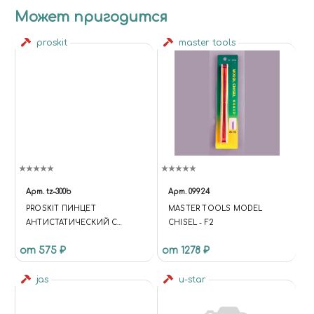
Может пригодится
proskit
master tools
Арт.
tz-300b
Арт.
09924
PROSKIT ПИНЦЕТ
MASTER TOOLS MODEL
АНТИСТАТИЧЕСКИЙ С
CHISEL - F2
ПЛАСТИКОВЫМИ ГУБКАМИ
от 575 ₽
от 1278 ₽
(125ММ)
jas
u-star