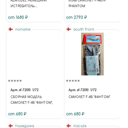
AZMODEL НЕМЕЦКИЙ
01566 САМОЛЕТ F-4B/N
ИСТРЕБИТЕЛЬ-
PHANTOM
БОМБАРДИРОВЩИК BF 109F-
от 1680 ₽
от 2793 ₽
4B
noname
south front
Арт.
sf-72010
1/72
Арт.
sf-72010
1/72
СБОРНАЯ МОДЕЛЬ
САМОЛЕТ F-4B "ФАНТОМ"
САМОЛЕТ F-4B "ФАНТОМ",
от 680 ₽
от 680 ₽
hasegawa
inscale