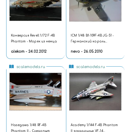
Конверсия Revell 1/72 F-4B
ICM 1/48 Bf-109F-4B JG-51 -
Phantom - Моряк из немца
Германский король
воздуха
alekom - 24.02.2012
nevo - 26.05.2010
scalemodels.ru
scalemodels.ru
Hasegawa 1/48 RF-4B
Academy 1/144 F-4B Phantom
Phantom II - Следопыт
II эскадрилья VF-14