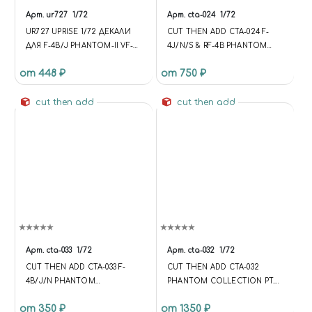
Арт.
ur727
1/72
Арт.
cta-024
1/72
UR727 UPRISE 1/72 ДЕКАЛИ
CUT THEN ADD CTA-024 F-
ДЛЯ F-4B/J PHANTOM-II VF-
4J/N/S & RF-4B PHANTOM
103, БЕЗ ТЕХ. НАДПИСЕЙ
TECHNICAL DATA STENCILS
от 448 ₽
от 750 ₽
1/72
cut then add
cut then add
Арт.
cta-033
1/72
Арт.
cta-032
1/72
CUT THEN ADD CTA-033 F-
CUT THEN ADD CTA-032
4B/J/N PHANTOM
PHANTOM COLLECTION PT.2
TECHNICAL DATA STENCILS
- F-4G VF-213, F-4J VMFA-333,
от 350 ₽
от 1350 ₽
1/72
F-4B VF-143, F-4B VMFA-531.