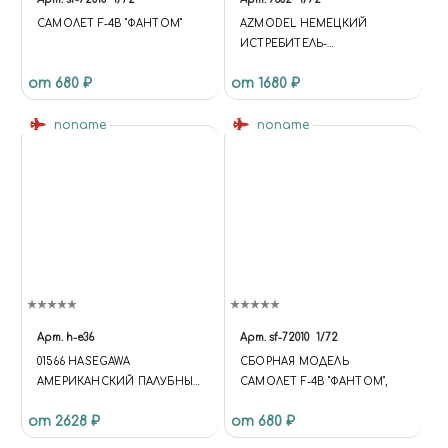
САМОЛЕТ F-4B "ФАНТОМ"
AZMODEL НЕМЕЦКИЙ
ИСТРЕБИТЕЛЬ-
БОМБАРДИРОВЩИК BF 109F-
от 680 ₽
от 1680 ₽
4B
noname
noname
Арт.
h-e36
Арт.
sf-72010
1/72
01566 HASEGAWA
СБОРНАЯ МОДЕЛЬ
АМЕРИКАНСКИЙ ПАЛУБНЫЙ
САМОЛЕТ F-4B "ФАНТОМ",
ИСТРЕБИТЕЛЬ F-4B/N
от 2628 ₽
от 680 ₽
PHANTOM (1:72)