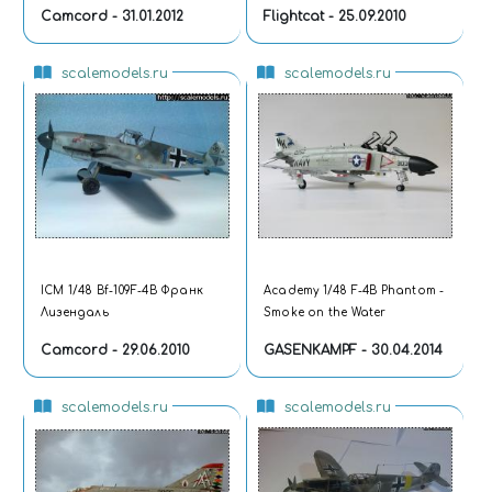
Camcord - 31.01.2012
Flightcat - 25.09.2010
scalemodels.ru
scalemodels.ru
ICM 1/48 Bf-109F-4B Франк
Academy 1/48 F-4B Phantom -
Лизендаль
Smoke on the Water
Camcord - 29.06.2010
GASENKAMPF - 30.04.2014
scalemodels.ru
scalemodels.ru