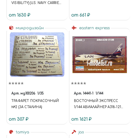
VISIBILITY) (U.S. NAVY CARRIER-
BORNE FIGHTER) HASEGAWA
от 1630 ₽
от 661 ₽
микродизайн
eastern express
Арт.
мд100206
1/35
Арт.
14441-1
1/144
ТРАФАРЕТ ПОКРАСОЧНЫЙ
ВОСТОЧНЫЙ ЭКСПРЕСС
№2 (ЗА СТАЛИНА)
1/144 АВИАЛАЙНЕР А318-121
LAN
от 307 ₽
от 1621 ₽
tamiya
jas