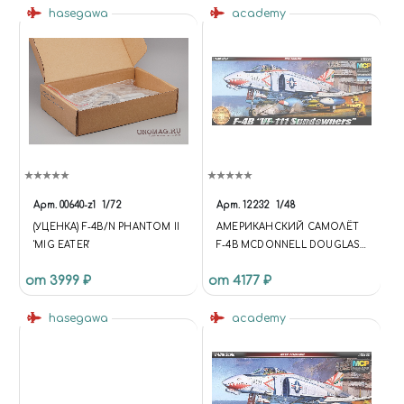
hasegawa
academy
Арт.
00640-z1
1/72
Арт.
12232
1/48
(УЦЕНКА) F-4B/N PHANTOM II
АМЕРИКАНСКИЙ САМОЛЁТ
'MIG EATER'
F-4B MCDONNELL DOUGLAS,
PHANTOM II F-4B
от 3999 ₽
от 4177 ₽
SUNDOWNERS
hasegawa
academy