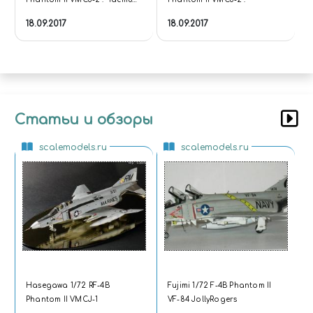
первая.
18.09.2017
18.09.2017
Статьи и обзоры
scalemodels.ru
scalemodels.ru
Hasegawa 1/72 RF-4B
Fujimi 1/72 F-4B Phantom II
Phantom II VMCJ-1
VF-84 JollyRogers