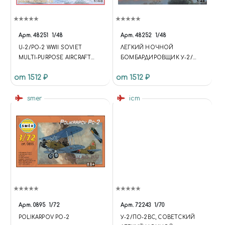
Арт.
48251
1/48
Арт.
48252
1/48
U-2/PO-2 WWII SOVIET
ЛЕГКИЙ НОЧНОЙ
MULTI-PURPOSE AIRCRAFT
БОМБАРДИРОВЩИК У-2/
(У-2/ПО-2 СОВЕТСКИЙ
ПО-2
от 1512 ₽
от 1512 ₽
МНОГОЦЕЛЕВОЙ САМОЛЕТ,
2МВ)
smer
icm
Арт.
0895
1/72
Арт.
72243
1/70
POLIKARPOV PO-2
У-2/ПО-2ВС, СОВЕТСКИЙ