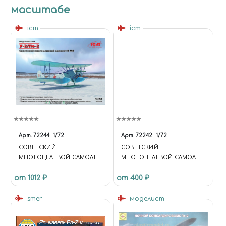
масштабе
icm
icm
Арт.
72244
1/72
Арт.
72242
1/72
СОВЕТСКИЙ
СОВЕТСКИЙ
МНОГОЦЕЛЕВОЙ САМОЛЕТ
МНОГОЦЕЛЕВОЙ САМОЛЕТ
II МВ У-2/ПО-2
У-2/ПО-2 II МВ
от 1012 ₽
от 400 ₽
smer
моделист