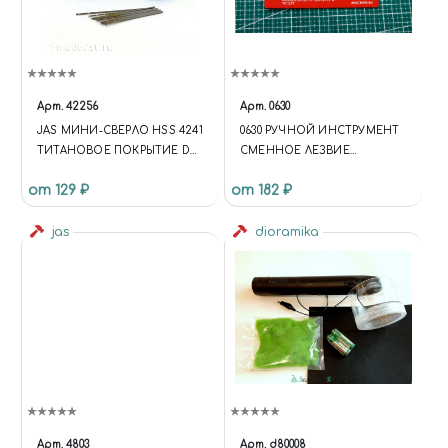
Арт.
42256
Арт.
0630
JAS МИНИ-СВЕРЛО HSS 4241
0630 РУЧНОЙ ИНСТРУМЕНТ
ТИТАНОВОЕ ПОКРЫТИЕ D
СМЕННОЕ ЛЕЗВИЕ
0,35 ММ 10 ШТ.
МОДЕЛЬНОГО НОЖА №8 10
от 129 ₽
от 182 ₽
ШТ
jas
dioramika
Арт.
4803
Арт.
d80008