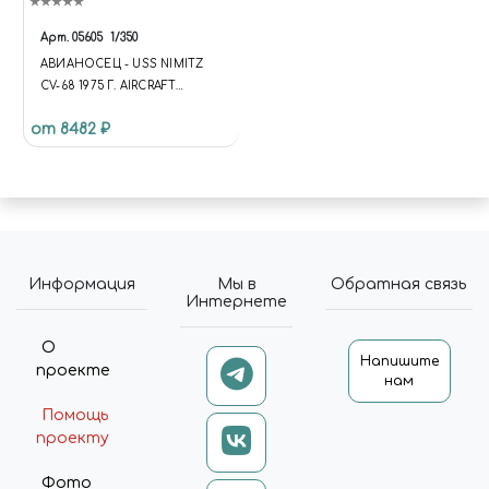
Арт.
05605
1/350
АВИАНОСЕЦ - USS NIMITZ
CV-68 1975 Г. AIRCRAFT
CARRIER - USS NIMITZ CV-68
от 8482 ₽
1975
Информация
Мы в
Обратная связь
Интернете
О
Напишите
проекте
нам
Помощь
проекту
Фото