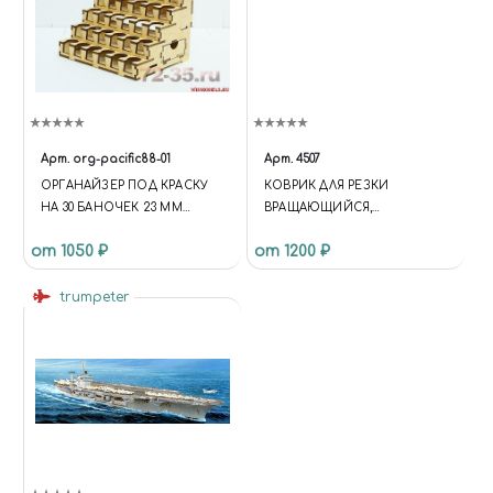
Арт.
org-pacific88-01
Арт.
4507
ОРГАНАЙЗЕР ПОД КРАСКУ
КОВРИК ДЛЯ РЕЗКИ
НА 30 БАНОЧЕК 23 ММ
ВРАЩАЮЩИЙСЯ,
(PACIFIC88)
САМОВОССТАНАВЛИВАЮЩ
от 1050 ₽
от 1200 ₽
ИЙСЯ 4-Х СЛОЙНЫЙ, 350 Х
350, JAS 4507
trumpeter