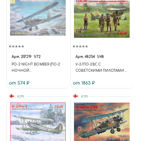
Арт.
207219
1/72
Арт.
48254
1/48
PO-2 NIGHT BOMBER (ПО-2
У-2/ПО-2ВС С
НОЧНОЙ
СОВЕТСКИМИ ПИЛОТАМИ И
БОМБАРДИРОВЩИК)
ТЕХНИКАМИ (1943-1945 Г.)
от 574 ₽
от 1863 ₽
icm
icm