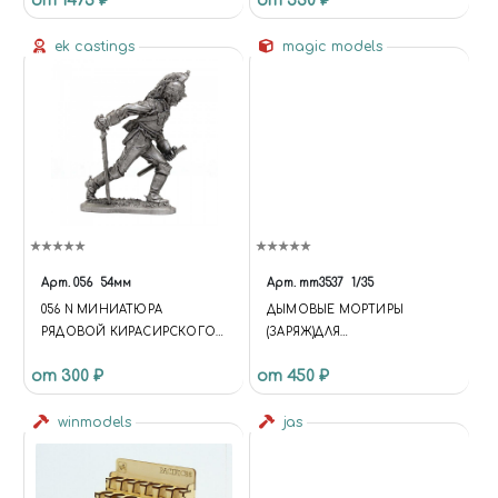
от 1473 ₽
от 530 ₽
ek castings
magic models
Арт.
056
54мм
Арт.
mm3537
1/35
056 N МИНИАТЮРА
ДЫМОВЫЕ МОРТИРЫ
РЯДОВОЙ КИРАСИРСКОГО
(ЗАРЯЖ)ДЛЯ
ПОЛКА, ФРАНЦИЯ 1807-09
LEOPARD1,LEOPARD2,MARDER,
от 300 ₽
от 450 ₽
LUCHS,FUCHS И АМЕР. Т.
winmodels
jas