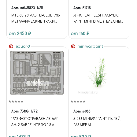
Арт.
mtl-35123
1/35
Арт.
81715
MTL-35123 MASTERCLUB 1/35
XF-15 FLAT FLESH, ACRYLIC
МЕТАЛЛИЧЕСКИЕ ТРАКИ
PAINT MINI 10 ML. (ТЕЛЕСНЫЙ
ДЛЯ M4 SHERMAN/M3/RAM
МАТОВЫЙ)
от 2450 ₽
от 160 ₽
T49 TYPE
eduard
miniwarpaint
Арт.
73408
1/72
Арт.
s-066
1/72 ФОТОТРАВЛЕНИЕ ДЛЯ
S-066 MINIWARPAINT ПЫРЕЙ,
AH-2 SABRE INTERIOR S.A.
РАЗМЕР M