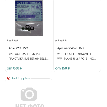
Арт.
7201
1/72
Арт.
ns72148-a
1/72
7201 ДОПОЛНЕНИЯ ИЗ
WHEELS SET FOR SOVIET
ПЛАСТИКА RUBBER WHEELS.
WWII PLANE U-2 / PO-2 - NO
PO-2.
MASK SERIES
от 360 ₽
от 150 ₽
hobby plus