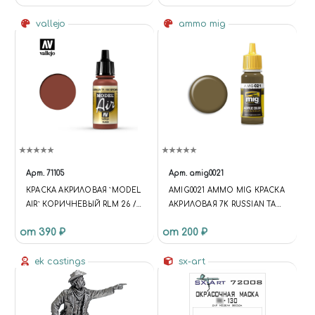
vallejo
ammo mig
Арт.
71105
Арт.
amig0021
КРАСКА АКРИЛОВАЯ `MODEL
AMIG0021 AMMO MIG КРАСКА
AIR` КОРИЧНЕВЫЙ RLM 26 /
АКРИЛОВАЯ 7K RUSSIAN TAN
BROWN RLM26
(7К РУССКИЙ КАМУФЛЯЖ)
от 390 ₽
от 200 ₽
ek castings
sx-art