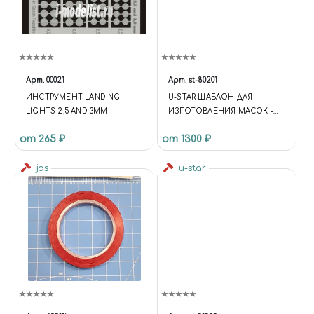
Арт.
00021
Арт.
st-80201
ИНСТРУМЕНТ LANDING
U-STAR ШАБЛОН ДЛЯ
LIGHTS 2,5 AND 3MM
ИЗГОТОВЛЕНИЯ МАСОК -
КАМУФЛЯЖНЫХ ПЯТЕН
от 265 ₽
от 1300 ₽
200X270ММ
jas
u-star