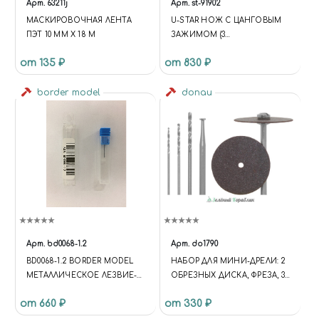
Арт.
63211j
Арт.
st-91902
МАСКИРОВОЧНАЯ ЛЕНТА
U-STAR НОЖ С ЦАНГОВЫМ
ПЭТ 10 ММ Х 18 М
ЗАЖИМОМ (3
КЕРАМИЧЕСКИХ ЛЕЗВИЯ В
от 135 ₽
от 830 ₽
КОМПЛЕКТЕ)
border model
donau
Арт.
bd0068-1.2
Арт.
do1790
BD0068-1.2 BORDER MODEL
НАБОР ДЛЯ МИНИ-ДРЕЛИ: 2
МЕТАЛЛИЧЕСКОЕ ЛЕЗВИЕ-
ОБРЕЗНЫХ ДИСКА, ФРЕЗА, 3
СКРАЙБЕР, 1,2 ММ
СВЕРЛА, ХВОСТОВИК
от 660 ₽
от 330 ₽