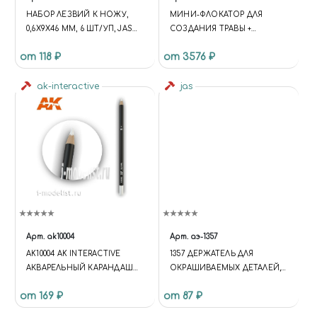
НАБОР ЛЕЗВИЙ К НОЖУ,
МИНИ-ФЛОКАТОР ДЛЯ
0,6Х9Х46 ММ, 6 ШТ/УП, JAS
СОЗДАНИЯ ТРАВЫ +
4803
ПАКЕТИК ФЛОКА
от 118 ₽
от 3576 ₽
ak-interactive
jas
Арт.
ak10004
Арт.
аэ-1357
AK10004 AK INTERACTIVE
1357 ДЕРЖАТЕЛЬ ДЛЯ
АКВАРЕЛЬНЫЙ КАРАНДАШ
ОКРАШИВАЕМЫХ ДЕТАЛЕЙ,
"БЕЛЫЙ" / WATERCOLOR
ШАР, 10 ШТ./УП.
от 169 ₽
от 87 ₽
PENCIL WHITE