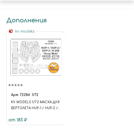
Дополнения
kv models
Арт.
72284
1/72
KV MODELS 1/72 МАСКА ДЛЯ
ВЕРТОЛЕТА HUP-1 / HUP-2 /
HUP-3 / H-25A + МАСКИ НА
от 185 ₽
ДИСКИ И КОЛЕСА