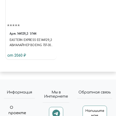
Арт.
144129_3
1/144
EASTERN EXPRESS EE144129_3
АВИАЛАЙНЕР BOEING 737-300
VARIG ( LIMITED EDITION )
от 2060 ₽
1/144
Информация
Мы в
Обратная связь
Интернете
О
Напишите
проекте
нам