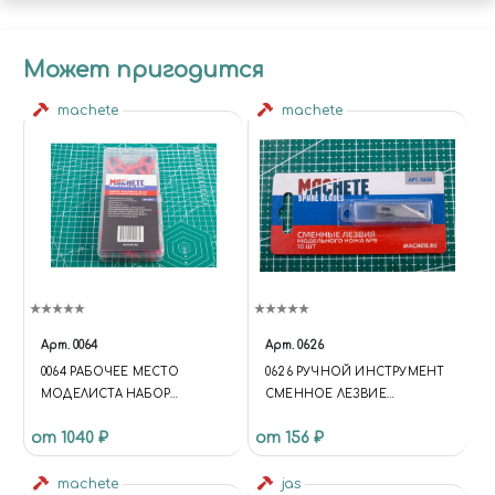
Может пригодится
machete
machete
Арт.
0064
Арт.
0626
0064 РАБОЧЕЕ МЕСТО
0626 РУЧНОЙ ИНСТРУМЕНТ
МОДЕЛИСТА НАБОР
СМЕННОЕ ЛЕЗВИЕ
ЗАЖИМОВ 20 ШТ. 25ММ.
МОДЕЛЬНОГО НОЖА №9 10
от 1040 ₽
от 156 ₽
ШТ
machete
jas