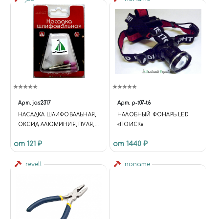
'HTTPS://WWW.GOOGLETAGM
ANAGER.COM/GTM.JS?
ID='+I+DL;F.PARENTNODE.INSER
TBEFORE(J,F); })
(WINDOW,DOCUMENT,'SCRIPT','
DATALAYER','GTM-KMSRFMHS');
{ "@CONTEXT":
"HTTPS://SCHEMA.ORG",
"@TYPE": "STORE", "NAME":
"ЧУДНЫЙ МИР",
"DESCRIPTION": "ИНТЕРНЕТ-
Арт.
jas2317
Арт.
p-t07-t6
МАГАЗИН СБОРНЫХ
НАСАДКА ШЛИФОВАЛЬНАЯ,
НАЛОБНЫЙ ФОНАРЬ LED
МАСШТАБНЫХ МОДЕЛЕЙ,
ОКСИД АЛЮМИНИЯ, ПУЛЯ, 8
«ПОИСК»
КРАСОК, АЭРОГРАФОВ И
Х 15 ММ, В БЛИСТЕРЕ, 3 ШТ.
ИНСТРУМЕНТОВ ДЛЯ
от 121 ₽
от 1440 ₽
МОДЕЛИЗМА. ДОСТАВКА ПО
РОССИИ.", "URL":
revell
noname
"HTTPS://MIRACLE-WORLD.RU",
"LOGO": "HTTPS://MIRACLE-
WORLD.RU/INCLUDE/LOGOTY
PE.PNG", "IMAGE":
"HTTPS://MIRACLE-
WORLD.RU/INCLUDE/LOGOTY