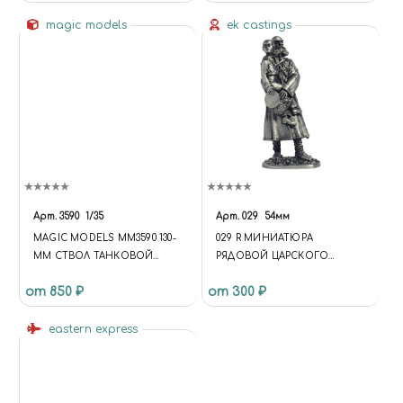
TE', UPDATE);
BX.ADDCUSTOMEVENT('ONFR
magic models
ek castings
AMEDATARECEIVED', UPDATE);
BX.READY(UPDATE); })($, INTEC);
Арт.
3590
1/35
Арт.
029
54мм
MAGIC MODELS MM3590 130-
029 R МИНИАТЮРА
ММ СТВОЛ ТАНКОВОЙ
РЯДОВОЙ ЦАРСКОГО
ПУШКИ С-70. ИС-7 1/35
КОНВОЯ С ЦЕСАРЕВИЧЕМ
от 850 ₽
от 300 ₽
АЛЕКСЕЕМ, 1910
eastern express