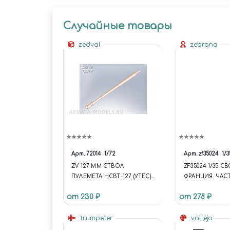
Случайные товары
zedval
zebrano
Арт.
72014
1/72
Арт.
zf35024
1/3
ZV 127 ММ СТВОЛ
ZF35024 1/35 
ПУЛЕМЕТА НСВТ-127 (УТЁС)
ФРАНЦИЯ. ЧАСТ
ДЛЯ УСТАНОВКИ НА
от 230 ₽
от 278 ₽
МОДЕЛИ СОВРЕМЕННЫХ
СОВЕТСКИХ/
РОССИЙСКИХ ТАНКОВ
trumpeter
vallejo