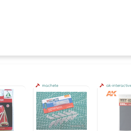
machete
ak-interactiv