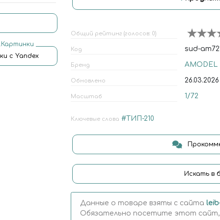
Общий рейтинг (голосов: 0)
.Картинки
sud-am72
Код
ки с Yandex
AMODEL
Бренд
26.03.2026
Обновлено
1/72
Масштаб
#ТИП-210
Ключевые слова
Прокомме
Искать в 
Данные о товаре взяты с сайта
lei
Обязательно посетите этот сайт,