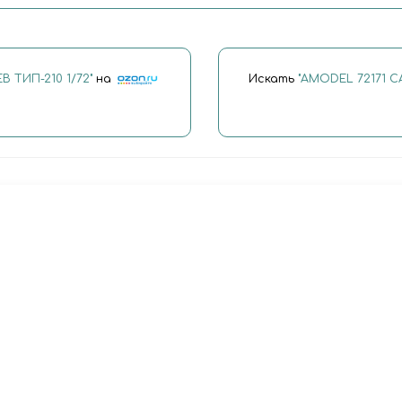
 ТИП-210 1/72"
на
Искать
"AMODEL 72171 С