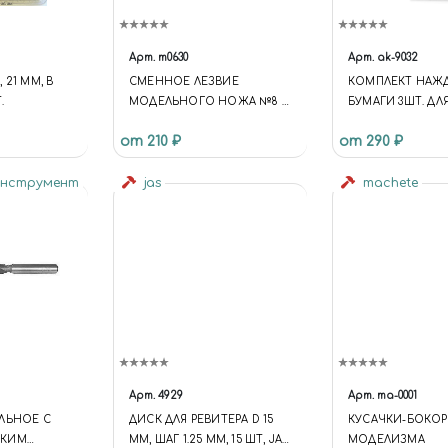
Арт.
m0630
Арт.
ak-9032
 21 ММ, В
СМЕННОЕ ЛЕЗВИЕ
КОМПЛЕКТ НАЖ
.
МОДЕЛЬНОГО НОЖА №8 10
БУМАГИ 3ШТ. ДЛ
ШТ
МОКРОГО ШЛИ
от 210 ₽
от 290 ₽
(GR800)
инструмент
jas
machete
Арт.
4929
Арт.
ma-0001
ЛЬНОЕ С
ДИСК ДЛЯ РЕВИТЕРА D 15
КУСАЧКИ-БОКОР
СКИМ
ММ, ШАГ 1.25 ММ, 15 ШТ, JAS
МОДЕЛИЗМА