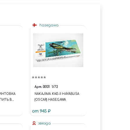
hasegawa
Арт.
00131
1/72
ИНТОВКА
NAKAJIMA KI43-II HAYABUSA
УПИТЬ В
(OSCAR) HASEGAWA
)
от 945 ₽
ИЕ И
Е НАБОРЫ
Я ФИГУР
звезда
 ДЛЯ