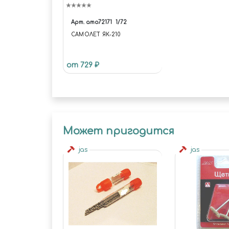
Арт.
amo72171
1/72
САМОЛЕТ ЯК-210
от 729 ₽
Может пригодится
jas
jas