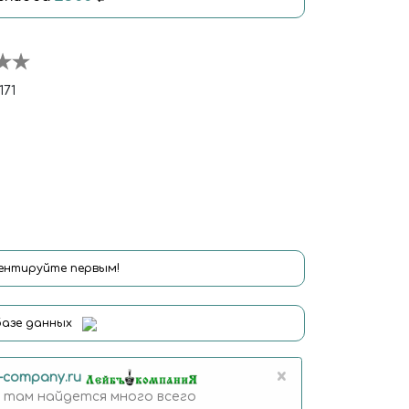
171
нтируйте первым!
базе данных
×
b-company.ru
 там найдется много всего