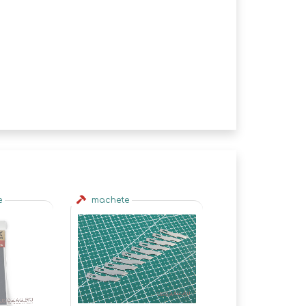
e
machete