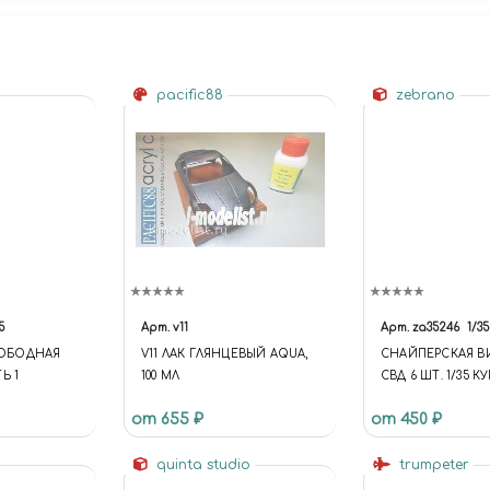
pacific88
zebrano
5
Арт.
v11
Арт.
za35246
1/35
СВОБОДНАЯ
V11 ЛАК ГЛЯНЦЕВЫЙ AQUA,
СНАЙПЕРСКАЯ В
Ь 1
100 МЛ
СВД 6 ШТ. 1/35 К
МОСКВЕ (ZA35246
от 655 ₽
от 450 ₽
КОРРЕКТИРУЮЩ
КОНВЕРСИОННЫ
quinta studio
ДОПОЛНЕНИЯ ДЛ
trumpeter
1/35 АКСЕССУАРЫ