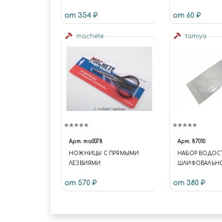
МОДЕЛИЗМА «MES»
ХВОСТОВИКОМ,
от 354 ₽
от 60 ₽
machete
tamiya
Арт.
ma0078
Арт.
87010
НОЖНИЦЫ С ПРЯМЫМИ
НАБОР ВОДО
ЛЕЗВИЯМИ
ШЛИФОВАЛЬНО
C ЗЕРНИСТОС
от 570 ₽
от 380 ₽
400/600/1000