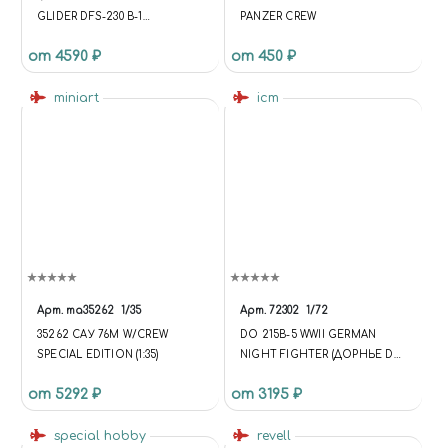
GLIDER DFS-230 B-1
PANZER CREW
W/PARATROOPS
от 4590 ₽
от 450 ₽
miniart
icm
Арт.
ma35262
1/35
Арт.
72302
1/72
35262 САУ 76M W/CREW
DO 215B-5 WWII GERMAN
SPECIAL EDITION (1:35)
NIGHT FIGHTER (ДОРНЬЕ DO
215B-5 НЕМЕЦКИЙ НОЧНОЙ
от 5292 ₽
от 3195 ₽
ИСТРЕБИТЕЛЬ 2МВ)
special hobby
revell