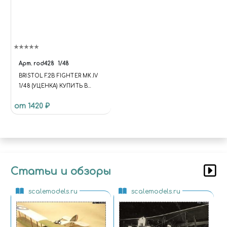
Арт.
rod428
1/48
BRISTOL F.2B FIGHTER MK.IV
1/48 (УЦЕНКА) КУПИТЬ В
МОСКВЕ (ROD428)
от 1420 ₽
САМОЛЁТЫ
Статьи и обзоры
scalemodels.ru
scalemodels.ru