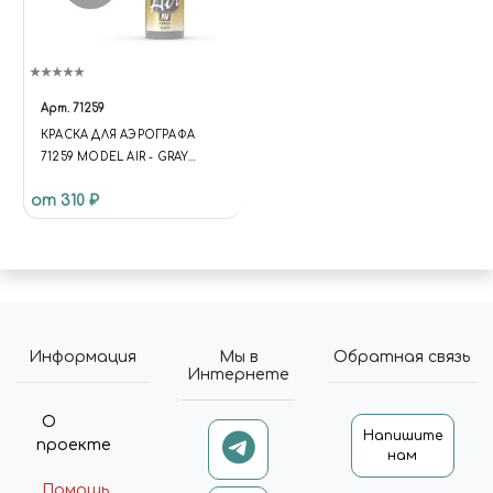
"HTTPS://MIRACLE-
WORLD.RU/INCLUDE/LOGOTY
PE.PNG", "TELEPHONE":
"+79191212207", "EMAIL":
"MIRACLE-WORLD@MAIL.RU",
Арт.
71259
"ADDRESS": { "@TYPE":
КРАСКА ДЛЯ АЭРОГРАФА
"POSTALADDRESS",
71259 MODEL AIR - GRAY
"STREETADDRESS": "УЛ.
VIOLET RLM75 VALLEJO 71259
ТИМИРЯЗЕВА, 27",
от 310 ₽
"ADDRESSLOCALITY":
"ЧЕЛЯБИНСК",
"ADDRESSREGION":
"ЧЕЛЯБИНСКАЯ ОБЛАСТЬ",
"ADDRESSCOUNTRY": "RU" },
"OPENINGHOURS": [ "MO TU
WE TH FR SA 10:00-20:00", "SU
Информация
Мы в
Обратная связь
10:00-18:00" ], "PRICERANGE": "₽₽",
Интернете
"SAMEAS": [
"HTTPS://VK.COM/MIRACLEW
О
ORLD74",
Напишите
проекте
нам
"HTTPS://WWW.INSTAGRAM.CO
M/MIRACLEWORLD74" ] }
Помощь