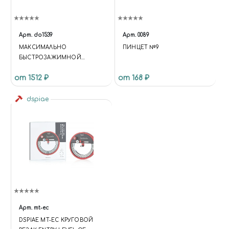
Арт.
do1539
Арт.
0089
МАКСИМАЛЬНО
ПИНЦЕТ №9
БЫСТРОЗАЖИМНОЙ
ПАТРОН ДЛЯ МИНИ-ДРЕЛЕЙ,
от 1512 ₽
от 168 ₽
(ЗАЖИМ ЦАНГИ 1 - 6 ММ) 1/4",
ДИАМЕТРОМ 6,35 ММ
dspiae
Арт.
mt-ec
DSPIAE MT-EC КРУГОВОЙ