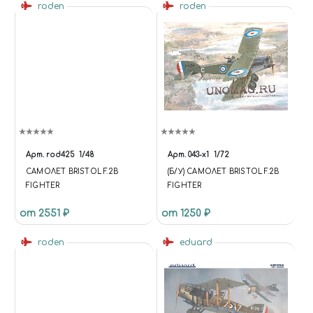
roden
roden
Арт.
rod425
1/48
Арт.
043-x1
1/72
САМОЛЕТ BRISTOL F.2B
(Б/У) САМОЛЕТ BRISTOL F.2B
FIGHTER
FIGHTER
от 2551 ₽
от 1250 ₽
roden
eduard