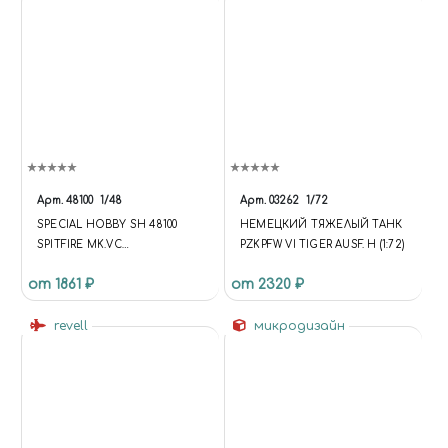
Арт.
48100
1/48
Арт.
03262
1/72
SPECIAL HOBBY SH 48100
НЕМЕЦКИЙ ТЯЖЕЛЫЙ ТАНК
SPITFIRE MK.VC
PZKPFW VI TIGER AUSF. H (1:72)
(SUPERMARINE) "RAAF SERVICE"
от 1861 ₽
от 2320 ₽
№18 /ИСТРЕБИТЕЛЬ/ 1/48
(FUNCTION {
UNIVERSE.SITE.ID = 'S1';
revell
микродизайн
UNIVERSE.SITE.DIRECTORY =
'/'; UNIVERSE.TEMPLATE.ID =
'UNIVERSE_S1';
UNIVERSE.TEMPLATE.DIRECTO
RY =
'/BITRIX/TEMPLATES/UNIVERS