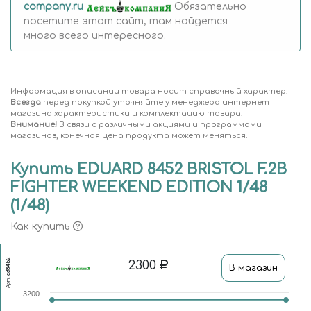
company.ru
Обязательно
посетите этот сайт, там найдется
много всего интересного.
Информация в описании товара носит справочный характер.
Всегда
перед покупкой уточняйте у менеджера интернет-
магазина характеристики и комплектацию товара.
Внимание!
В связи с различными акциями и программами
магазинов, конечная цена продукта может меняться.
Купить EDUARD 8452 BRISTOL F.2B
FIGHTER WEEKEND EDITION 1/48
(1/48)
Как купить
ed8452
2300
В магазин
Арт.
3200