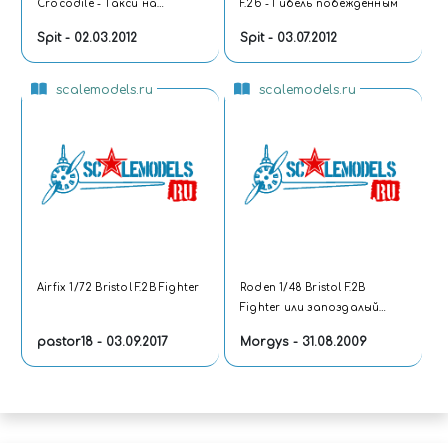
Crocodile - Такси на
F.2b - Гибель побеждённым
Дубровку
Spit - 02.03.2012
Spit - 03.07.2012
scalemodels.ru
scalemodels.ru
Airfix 1/72 Bristol F.2B Fighter
Roden 1/48 Bristol F.2B
Fighter или запоздалый
дебют
pastor18 - 03.09.2017
Morgys - 31.08.2009