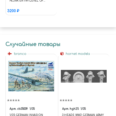
РЕЗАК ENTRY-LEVEL OF
STEPLESS ADJUSTMENT
3200 ₽
CIRCULAR CUT НОВИНКИ
2020-2021
Случайные товары
bronco
hornet models
Арт.
cb35039
1/35
Арт.
hgh25
1/35
1/35 GERMAN INVASION
3 HEADS WW2 GERMAN ARMY