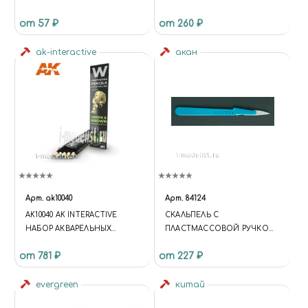
ШТ.
ШТ, JAS 4275
от 57 ₽
от 260 ₽
ak-interactive
акан
Арт.
ak10040
Арт.
84124
AK10040 AK INTERACTIVE
СКАЛЬПЕЛЬ С
НАБОР АКВАРЕЛЬНЫХ
ПЛАСТМАССОВОЙ РУЧКОЙ
КАРАНДАШЕЙ "ЗЕЛЕНЫЕ И
И ЛЕЗВИЕМ № 36
от 781 ₽
от 227 ₽
КОРИЧНЕВЫЕ" /
(ОДНОРАЗОВЫЙ)
WATERCOLOR PENCIL SET
GREEN AND BROWN
evergreen
китай