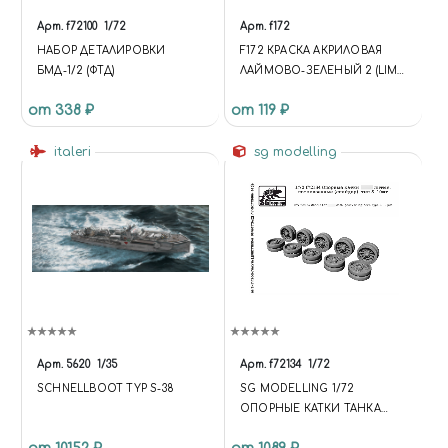
Арт.
f72100
1/72
Арт.
f172
НАБОР ДЕТАЛИРОВКИ
F172 КРАСКА АКРИЛОВАЯ
БМД-1/2 (ФТД)
ЛАЙМОВО-ЗЕЛЕНЫЙ 2 (LIME
GREEN) ОБЪЕМ: 10 МЛ.
от 338 ₽
от 119 ₽
italeri
sg modelling
Арт.
5620
1/35
Арт.
f72134
1/72
SCHNELLBOOT TYP S-38
SG MODELLING 1/72
ОПОРНЫЕ КАТКИ ТАНКА
ТИП 34 ЛИТЫЕ