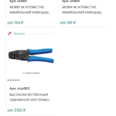
Арт.
ak10037
Арт.
ak10014
AK10037 AK INTERACTIVE
AK10014 AK INTERACTIVE
АКВАРЕЛЬНЫЙ КАРАНДАШ
АКВАРЕЛЬНЫЙ КАРАНДАШ
"МЕДЬ" / WATERCOLOR PENCIL
"ОХРА" / WATERCOLOR PENCIL
от 124 ₽
от 169 ₽
COPPER
STRONG OCHER
donau
Арт.
dczn3812
ВЫСОКОКАЧЕСТВЕННЫЙ
ОБЖИМНОЙ ИНСТРУМЕНТ,
С РЕВЕРСОМ, 8.7''
от 3123 ₽