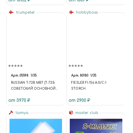
от 10152 ₽
от 1089 ₽
ПОСЛЕВОЕННЫЕ (СПАЙДЕР),
ТИП 5. 10 ШТ
trumpeter
hobbyboss
Арт.
05598
1/35
Арт.
80180
1/35
RUSSIAN T-72B MBT (Т-72Б
FIESLER FI-156 A-0/C-1
СОВЕТСКИЙ ОСНОВНОЙ
STORCH
БОЕВОЙ ТАНК)
от 3970 ₽
от 2900 ₽
tamiya
master club