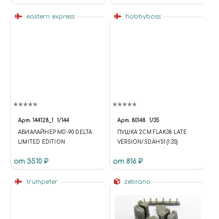
eastern express
hobbyboss
Арт.
144128_1
1/144
Арт.
80148
1/35
АВИАЛАЙНЕР MD-90 DELTA
ПУШКА 2CM FLAK38 LATE
LIMITED EDITION
VERSION/SD.AH51 (1:35)
от 3510 ₽
от 816 ₽
trumpeter
zebrano