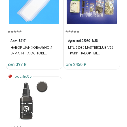
Арт.
87191
Арт.
mtl-35080
1/35
НАБОР ШЛИФОВАЛЬНОЙ
MTL-35080 MASTERCLUB 1/35
БУМАГИ НА ОСНОВЕ
ТРАКИ НАБОРНЫЕ
ПОЛИЭСТРОВОЙ ПЛЕНКИ C
МЕТАЛЛИЧЕСКИЕ ДЛЯ
от 397 ₽
от 2450 ₽
ЗЕРНИСТОСТЬЮ 2000
CHIFTAIN OLD/DESTRUCTED
pacific88