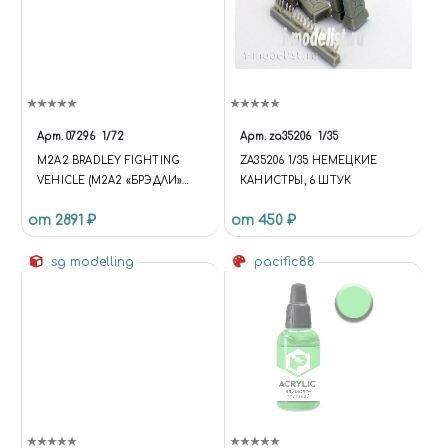
Арт.
07296
1/72
Арт.
za35206
1/35
M2A2 BRADLEY FIGHTING
ZA35206 1/35 НЕМЕЦКИЕ
VEHICLE (М2А2 «БРЭДЛИ»
КАНИСТРЫ, 6 ШТУК
БОЕВАЯ МАШИНА ПЕХОТЫ)
от 2891 ₽
от 450 ₽
sg modelling
pacific88