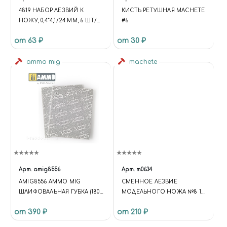
4819 НАБОР ЛЕЗВИЙ К
КИСТЬ РЕТУШНАЯ MACHETE
НОЖУ, 0,4*4,1/24 ММ, 6 ШТ/
#6
УП
от 63 ₽
от 30 ₽
ammo mig
machete
Арт.
amig8556
Арт.
m0634
AMIG8556 AMMO MIG
СМЕННОЕ ЛЕЗВИЕ
ШЛИФОВАЛЬНАЯ ГУБКА (180)
МОДЕЛЬНОГО НОЖА №8 10
/ SANDING SPONGE SHEET
ШТ
от 390 ₽
от 210 ₽
(180)