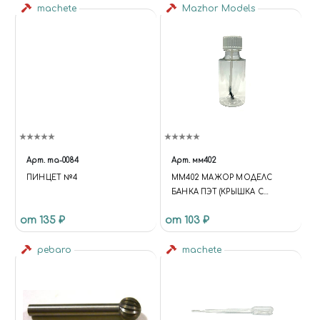
machete
Mazhor Models
Арт.
ma-0084
Арт.
мм402
ПИНЦЕТ №4
ММ402 МАЖОР МОДЕЛС
БАНКА ПЭТ (КРЫШКА С
КИСТОЧКОЙ) 30 МЛ
от 135 ₽
от 103 ₽
pebaro
machete