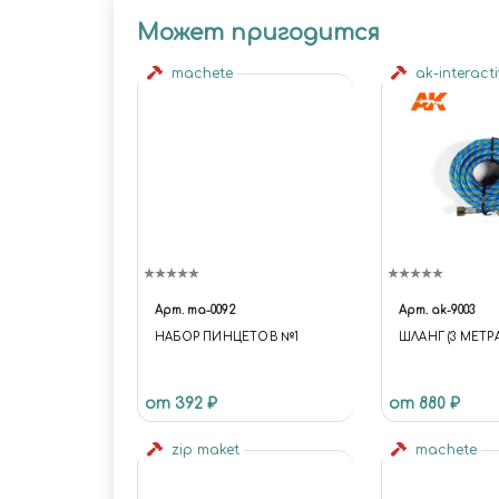
Может пригодится
machete
ak-interact
Арт.
ma-0092
Арт.
ak-9003
НАБОР ПИНЦЕТОВ №1
ШЛАНГ (3 МЕТРА
от 392 ₽
от 880 ₽
zip maket
machete