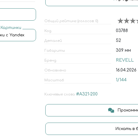
Общий рейтинг (голосов: 0)
.Картинки
03788
Код
ки с Yandex
52
Деталей
309 мм
Габариты
REVELL
Бренд
16.04.2026
Обновлено
1/144
Масштаб
#A321-200
Ключевые слова
Прокомме
Искать в 