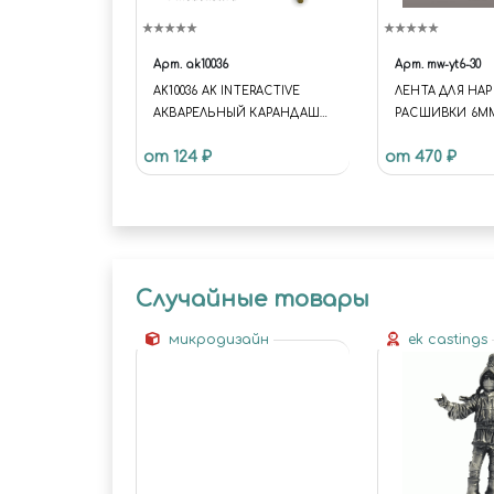
Арт.
ak10036
Арт.
mw-yt6-30
AK10036 AK INTERACTIVE
ЛЕНТА ДЛЯ НА
АКВАРЕЛЬНЫЙ КАРАНДАШ
РАСШИВКИ 6ММ
"БРОНЗА" / WATERCOLOR
30М)
от 124 ₽
от 470 ₽
PENCIL BRONZE
Случайные товары
микродизайн
ek castings