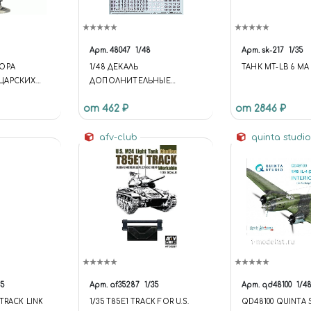
Арт.
48047
1/48
Арт.
sk-217
1/35
ЮРА
1/48 ДЕКАЛЬ
ТАНК MT-LB 6 MA
ЦАРСКИХ
ДОПОЛНИТЕЛЬНЫЕ
,
ОПОЗНАВАТЕЛЬНЫЕ
от 462 ₽
от 2846 ₽
ЗНАКИ МА ВМФ РОССИИ
(ОБРАЗЦА 2010 ГОДА)
afv-club
quinta studi
35
Арт.
af35287
1/35
Арт.
qd48100
1/4
TRACK LINK
1/35 T85E1 TRACK FOR U.S.
QD48100 QUINTA