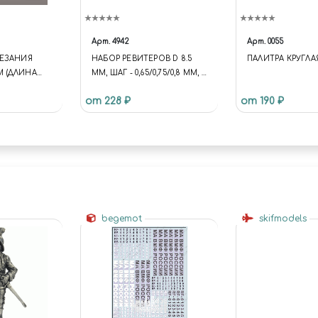
Арт.
4942
Арт.
0055
РЕЗАНИЯ
НАБОР РЕВИТЕРОВ D 8.5
ПАЛИТРА КРУГЛАЯ
 (ДЛИНА
ММ, ШАГ - 0,65/0,75/0,8 ММ, 3
ШТ, JAS 4942
от 228 ₽
от 190 ₽
begemot
skifmodels