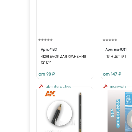
Арт.
41201
Арт.
ma-0081
41201 БЛОК ДЛЯ ХРАНЕНИЯ
ПИНЦЕТ №1
12*10*4
от 90 ₽
от 147 ₽
ak-interactive
manwah