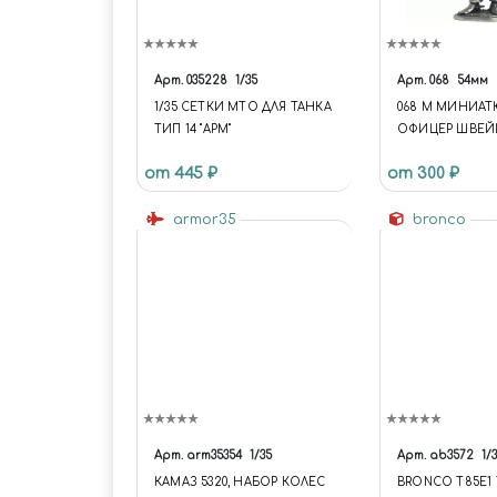
Арт.
035228
1/35
Арт.
068
54мм
1/35 СЕТКИ МТО ДЛЯ ТАНКА
068 M МИНИАТ
ТИП 14 "АРМ"
ОФИЦЕР ШВЕЙ
АЛЕБАРДИСТОВ
от 445 ₽
от 300 ₽
armor35
bronco
Арт.
arm35354
1/35
Арт.
ab3572
1/
КАМАЗ 5320, НАБОР КОЛЕС
BRONCO T85E1 