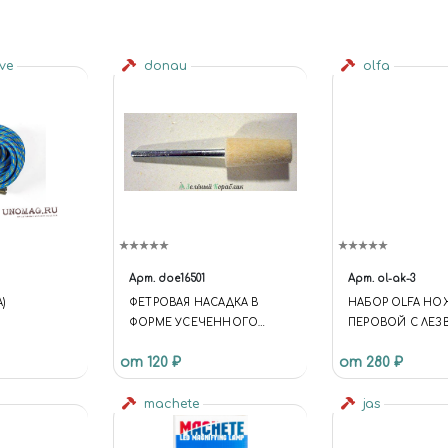
ive
donau
olfa
Арт.
doe16501
Арт.
ol-ak-3
)
ФЕТРОВАЯ НАСАДКА В
НАБОР OLFA НО
ФОРМЕ УСЕЧЕННОГО
ПЕРОВОЙ С ЛЕЗ
КОНУСА ДИАМЕТРОМ 6-8
3, 4ММ, 30ШТ
от 120 ₽
от 280 ₽
ММ ДЛИНОЙ 18ММ
machete
jas