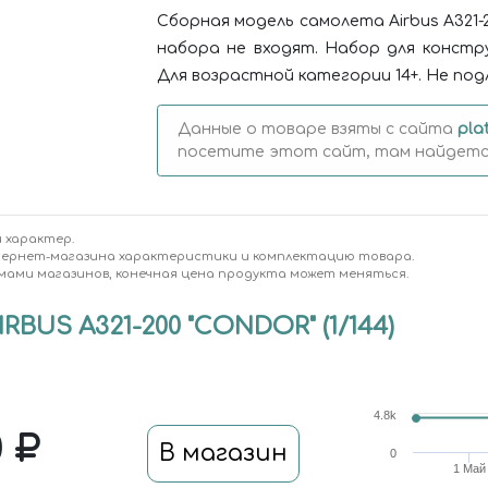
Сборная модель самолета Airbus A321-20
набора не входят. Набор для констру
Для возрастной категории 14+. Не по
Данные о товаре взяты с сайта
pla
посетите этот сайт, там найдется
 характер.
тернет-магазина характеристики и комплектацию товара.
мами магазинов, конечная цена продукта может меняться.
BUS A321-200 "CONDOR" (1/144)
4.8k
0
В магазин
0
1 Май