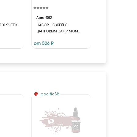
Арт.
4012
 10 ЯЧЕЕК
НАБОР НОЖЕЙ С
ЦАНГОВЫМ ЗАЖИМОМ
(АЛЮМИНИЙ), 17
от 526 ₽
ПРЕДМЕТОВ JAS 4012
pacific88