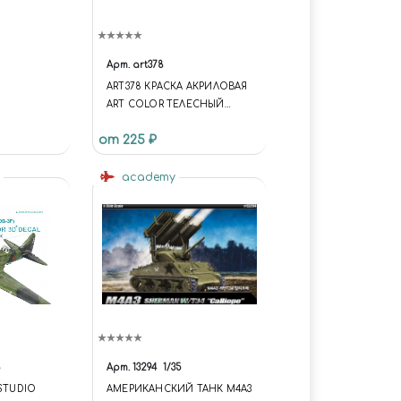
Арт.
art378
ART378 КРАСКА АКРИЛОВАЯ
ART COLOR ТЕЛЕСНЫЙ
ТЕНИ (FLESH SHADE)
от 225 ₽
o
academy
8
Арт.
13294
1/35
 STUDIO
АМЕРИКАНСКИЙ ТАНК M4A3