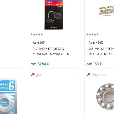
Арт.
0401
Арт.
42673
0401 РАБОЧЕЕ МЕСТО
JAS МИНИ-СВЕР
МОДЕЛИСТА ЛУПА С LED
M35 ТИТАНОВОЕ
ПОДСВЕТКОЙ
ПОКРЫТИЕ D 1,4 
от 3284 ₽
от 150 ₽
jas
machete