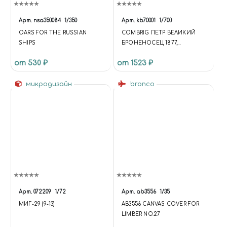
Арт.
nsa350084
1/350
Арт.
kb70001
1/700
OARS FOR THE RUSSIAN
COMBRIG ПЕТР ВЕЛИКИЙ
SHIPS
БРОНЕНОСЕЦ 1877,
BATTLESHIP PETR VELIKY, 1877
от 530 ₽
от 1523 ₽
микродизайн
bronco
Арт.
072209
1/72
Арт.
ab3556
1/35
МИГ-29 (9-13)
AB3556 CANVAS COVER FOR
LIMBER NO.27