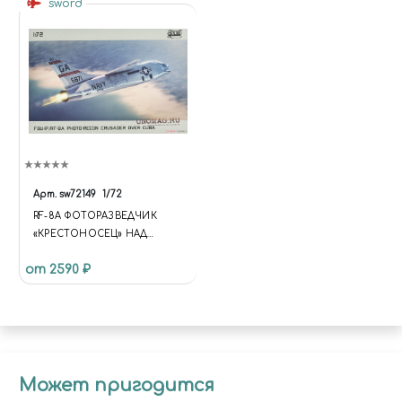
sword
Арт.
sw72149
1/72
RF-8A ФОТОРАЗВЕДЧИК
«КРЕСТОНОСЕЦ» НАД
КУБОЙ
от 2590 ₽
Может пригодится