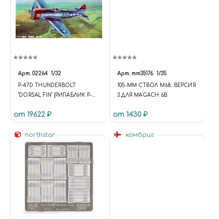
Арт.
02264
1/32
Арт.
mm35176
1/35
P-47D THUNDERBOLT
105-ММ СТВОЛ М68. ВЕРСИЯ
"DORSAL FIN" (РИПАБЛИК P-
3 ДЛЯ МAGACH 6B
47D «ТАНДЕРБОЛТ»
от 19622 ₽
от 1430 ₽
АМЕРИКАНСКИЙ
ИСТРЕБИТЕЛЬ-
БОМБАРДИРОВЩИК
northstar
комбриг
ВАРИАНТ «СПИННОЙ
ПЛАВНИК»)