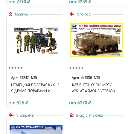
от 2790 ₽
от 4239 ₽
tamiya
bronco
Арт.
35247
1/35
Арт.
cb35101
1/35
НЕМЕЦКАЯ ПОЛЕВАЯ КУХНЯ
1/35 'BUFFALO' 6X6 MPCV
С ДВУМЯ ПОВАРАМИ И
W/SLAT ARMOUR VERSION
ДВУМЯ СОЛДАТАМИ (1:35)
от 525 ₽
от 5270 ₽
trumpeter
magic models