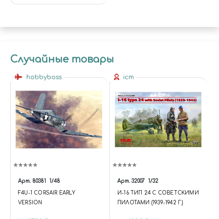
Случайные товары
hobbyboss
icm
Арт.
80381
1/48
Арт.
32007
1/32
F4U-1 CORSAIR EARLY
И-16 ТИП 24 С СОВЕТСКИМИ
VERSION
ПИЛОТАМИ (1939-1942 Г.)