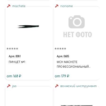
machete
noname
Арт.
0081
Арт.
0605
ПИНЦЕТ №1
MCH MACHETE
ПРОФЕССИОНАЛЬНЫЙ
НОЖ ДЛЯ ГРАФИЧЕСКИХ
от 168 ₽
от 179 ₽
РАБОТ.
jas
волжский инструмент