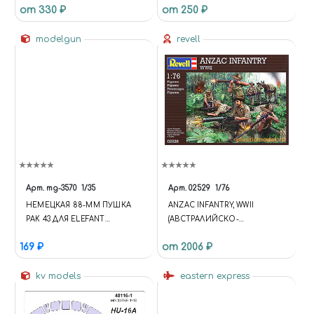
от 330 ₽
от 250 ₽
modelgun
revell
Арт.
mg-3570
1/35
Арт.
02529
1/76
НЕМЕЦКАЯ 88-ММ ПУШКА
ANZAC INFANTRY, WWII
PAK 43 ДЛЯ ELEFANT
(АВСТРАЛИЙСКО-
ЭЛЕФАНТ (ЗВЕЗДА 3659), БЕЗ
НОВОЗЕЛАНДСКИЙ
169 ₽
от 2006 ₽
ДУЛЬНИКА
АРМЕЙСКИЙ КОРПУС
АНЗАК, 2-Я МВ)
kv models
eastern express