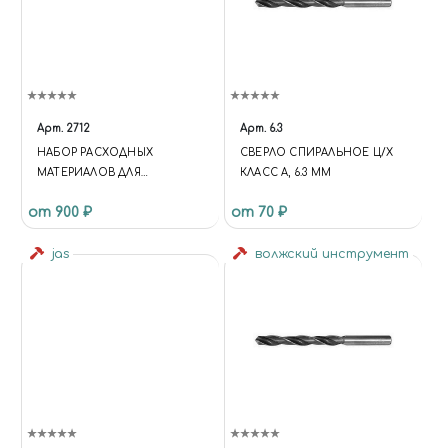
Арт.
2712
Арт.
6.3
НАБОР РАСХОДНЫХ
СВЕРЛО СПИРАЛЬНОЕ Ц/Х
МАТЕРИАЛОВ ДЛЯ
КЛАСС А, 6.3 ММ
БОРМАШИН, 137
от 900 ₽
от 70 ₽
ПРЕДМЕТОВ, JAS 2712
jas
волжский инструмент