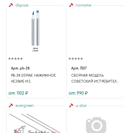
dspiae
noname
Арт.
pb-28
Арт.
7327
PB-28 DSPIAE НАЖИМНОЕ
СБОРНАЯ МОДЕЛЬ
ЛЕЗВИЕ ИЗ
СОВЕТСКИЙ ИСТРЕБИТЕЛЬ
ВОЛЬФРАМОВОЙ СТАЛИ, 2.8
ЯК-1 27-92 СЕРИИ, 1/72
от 1102 ₽
от 990 ₽
ММ
evergreen
u-star