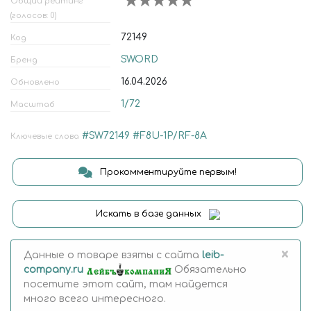
Общий рейтинг
(голосов: 0)
72149
Код
SWORD
Бренд
16.04.2026
Обновлено
1/72
Масштаб
#SW72149
#F8U-1P/RF-8A
Ключевые слова
Прокомментируйте первым!
Искать в базе данных
×
Данные о товаре взяты с сайта
leib-
company.ru
Обязательно
посетите этот сайт, там найдется
много всего интересного.