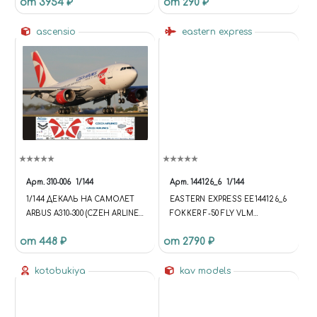
от 3954 ₽
от 290 ₽
АМЕРИКАНСКИЙ ПАЛУБНЫЙ
ПИКИРУЮЩИЙ
БОМБАРДИРОВЩИК)
ascensio
eastern express
Арт.
310-006
1/144
Арт.
144126_6
1/144
1/144 ДЕКАЛЬ НА САМОЛЕТ
EASTERN EXPRESS ЕЕ144126_6
ARBUS A310-300 (CZEH ARLINES
FOKKER F-50 FLY VLM
NEW)
(LIMITED EDITION) 1/144
от 448 ₽
от 2790 ₽
kotobukiya
kav models