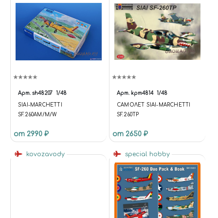
Арт.
sh48207
1/48
Арт.
kpm4814
1/48
SIAI-MARCHETTI
САМОЛЕТ SIAI-MARCHETTI
SF.260AM/M/W
SF.260TP
от 2990 ₽
от 2650 ₽
kovozavody
special hobby