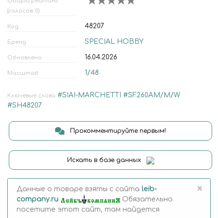
Общий рейтинг
(голосов: 0)
48207
Код
SPECIAL HOBBY
Бренд
16.04.2026
Обновлено
1/48
Масштаб
#SIAI-MARCHETTI
#SF.260AM/M/W
Ключевые слова
#SH48207
Прокомментируйте первым!
Искать в базе данных
×
Данные о товаре взяты с сайта
leib-
company.ru
Обязательно
посетите этот сайт, там найдется