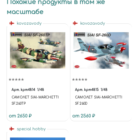
Похожие продукты в том же
масштабе
kovozavody
kovozavody
Арт.
kpm4814
1/48
Арт.
kpm4815
1/48
САМОЛЕТ SIAI-MARCHETTI
САМОЛЕТ SIAI-MARCHETTI
SF.260TP
SF.260D
от 2650 ₽
от 2560 ₽
special hobby