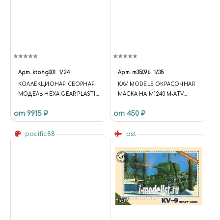
Арт.
ktohg001
1/24
Арт.
m35096
1/35
КОЛЛЕКЦИОНАЯ СБОРНАЯ
KAV MODELS ОКРАСОЧНАЯ
МОДЕЛЬ HEXA GEAR PLASTIC
МАСКА НА М1240 M-ATV
MODEL KIT RAYBLADE
ПРОФИ (RFM)
от 9915 ₽
от 450 ₽
IMPULSE
pacific88
pst