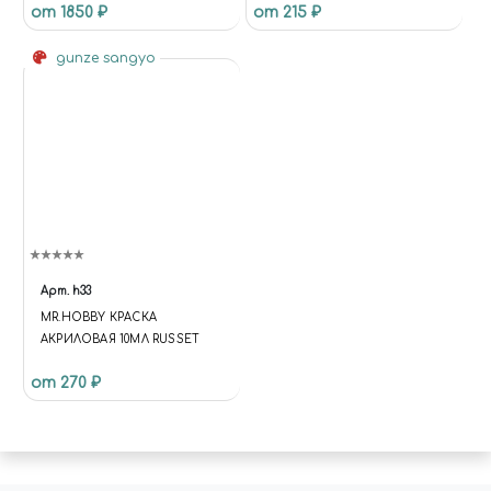
от 1850 ₽
от 215 ₽
ИНТЕРЬЕРНЫЙ ЖЕЛТЫЙ
gunze sangyo
Арт.
h33
MR.HOBBY КРАСКА
АКРИЛОВАЯ 10МЛ RUSSET
от 270 ₽