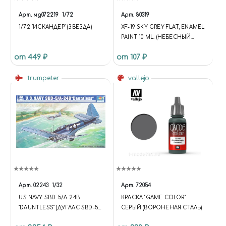
BX.READY(UPDATE); })($, INTEC);
Арт.
мд072219
1/72
Арт.
80319
1/72 "ИСКАНДЕР" (ЗВЕЗДА)
XF-19 SKY GREY FLAT, ENAMEL
PAINT 10 ML. (НЕБЕСНЫЙ
СЕРЫЙ МАТОВЫЙ)
от 449 ₽
от 107 ₽
trumpeter
vallejo
Арт.
02243
1/32
Арт.
72054
U.S.NAVY SBD-5/A-24B
КРАСКА "GAME COLOR"
"DAUNTLESS" (ДУГЛАС SBD-5/
СЕРЫЙ (ВОРОНЕНАЯ СТАЛЬ)
А-24B «ДАУНТЛЕС»