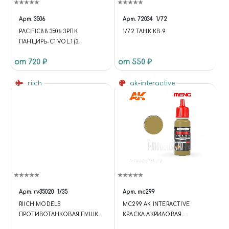
Арт.
3506
Арт.
72034
1/72
PACIFIC88 3506 ЗРПК
1/72 ТАНК КВ-9
ПАНЦИРЬ-С1 VOL.1 (3
ВАРИАНТА ОКРАСА)
от 720 ₽
от 550 ₽
riich
ak-interactive
Арт.
rv35020
1/35
Арт.
mc299
RIICH MODELS
MC299 AK INTERACTIVE
ПРОТИВОТАНКОВАЯ ПУШКА
КРАСКА АКРИЛОВАЯ
U.S. M1 57MM (LATE VERSION)
INTERIOR YELLOW, 17ML /