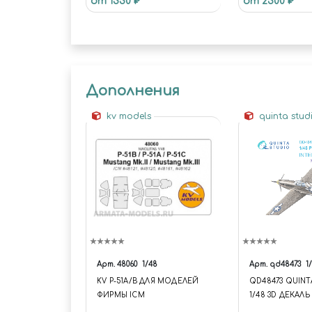
от 1330 ₽
от 2300 ₽
Дополнения
kv models
quinta stud
Арт.
48060
1/48
Арт.
qd48473
1
KV P-51A/B ДЛЯ МОДЕЛЕЙ
QD48473 QUINT
ФИРМЫ ICM
1/48 3D ДЕКАЛ
КАБИНЫ P-51A 