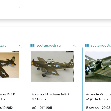
ADEMY)
s.ru
scalemodels.ru
scalemodels
ures 1/48 P-
Accurate Miniatures 1/48 P-
Accurate Miniatur
ckie
51A Mustang
6A (P-51A) Mustan
вылетит птичка
6.10.2012
AC - 01.11.2011
BatMan - 20.03.