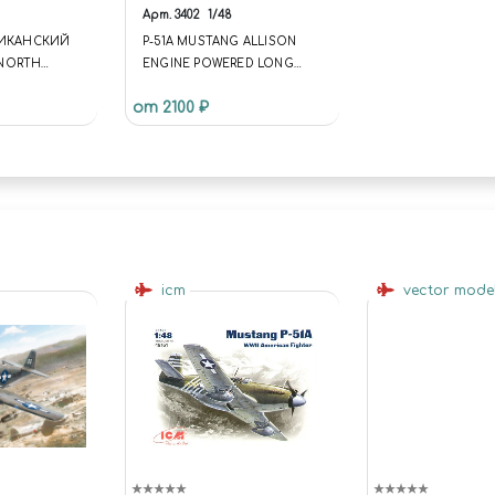
Арт.
3402
1/48
ЕРИКАНСКИЙ
P-51A MUSTANG ALLISON
NORTH
ENGINE POWERED LONG
A MUSTANG
RANGE ESCORT FIGHTER
от 2100 ₽
icm
vector mode