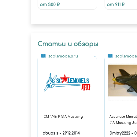
от 300 ₽
от 911 ₽
MINIATURES/AC
Статьи и обзоры
scalemodels.ru
scalemodel
ICM 1/48 P-51A Mustang
Accurate Miniat
51A Mustang Ja
abuasis - 29.12.2014
Dmitry2222 - 0