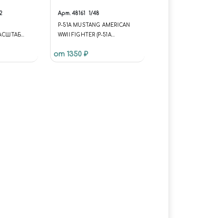
2
Арт.
48161
1/48
P-51A MUSTANG AMERICAN
МАСШТАБ
WWII FIGHTER (P-51A
МОСКВЕ
«МУСТАНГ»
от 1350 ₽
АМЕРИКАНСКИЙ
ИЕ И
ИСТРЕБИТЕЛЬ)
Е НАБОРЫ