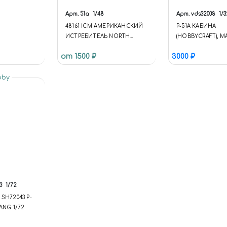
Арт.
51a
1/48
Арт.
vds32008
1/3
48161 ICM АМЕРИКАНСКИЙ
P-51A КАБИНА
ИСТРЕБИТЕЛЬ NORTH
(HOBBYCRAFT), 
AMERICAN P-51A MUSTANG
1/32 КУПИТЬ В 
от 1500 ₽
3000 ₽
(VDS32008)
КОРРЕКТИРУЮЩ
bby
КОНВЕРСИОННЫ
3
1/72
SH72043 P-
TANG 1/72