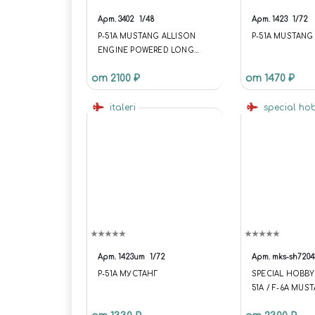
Арт.
3402
1/48
Арт.
1423
1/72
P-51A MUSTANG ALLISON
P-51A MUSTANG
ENGINE POWERED LONG
RANGE ESCORT FIGHTER
от 2100 ₽
от 1470 ₽
italeri
special ho
Арт.
1423ит
1/72
Арт.
mks-sh7204
Р-51А МУСТАНГ
SPECIAL HOBBY 
51A / F-6A MUS