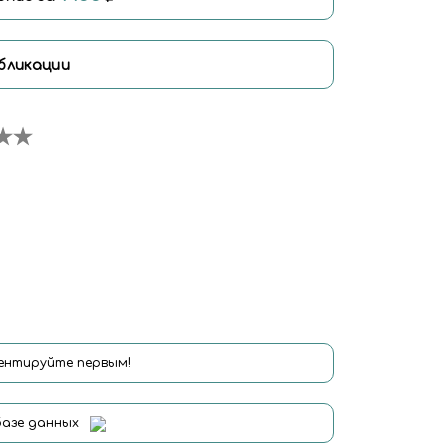
бликации
нтируйте первым!
базе данных