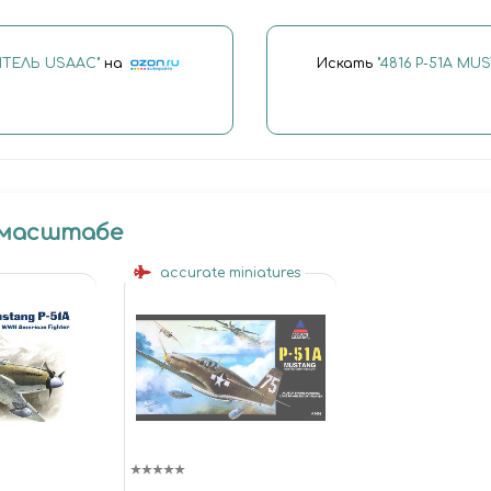
ИТЕЛЬ USAAC"
на
Искать
"4816 P-51A M
 масштабе
accurate miniatures