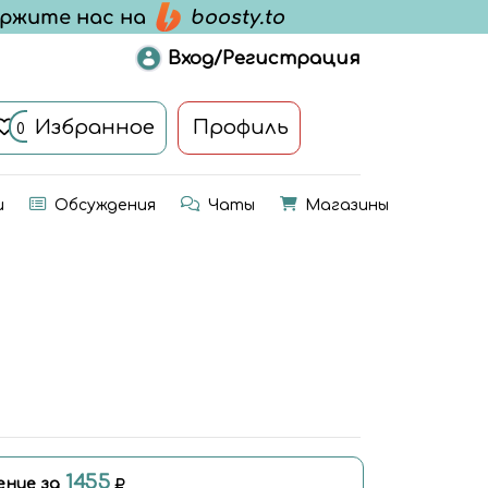
Вход/Регистрация
Избранное
Профиль
0
и
Обсуждения
Чаты
Магазины
1455
ение за