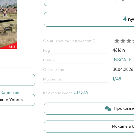
4
пу
Общий рейтинг (голосов: 0)
4816in
Код
INSCALE
Бренд
30.04.2026
Обновлено
1/48
Масштаб
.Картинки
#P-51A
Ключевые слова
ки с Yandex
Прокомме
Искать в 