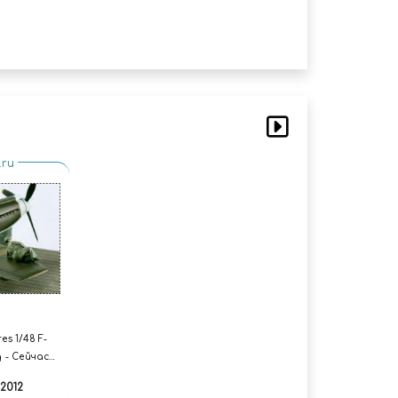
.ru
es 1/48 F-
g - Сейчас
2012