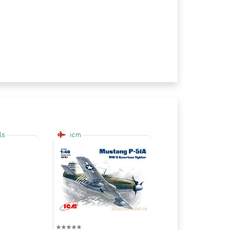
ls
icm