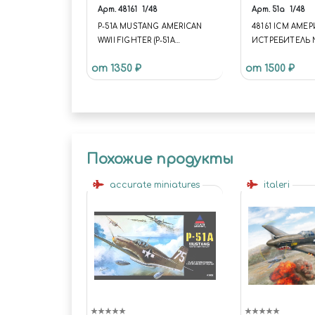
Арт.
48161
1/48
Арт.
51a
1/48
P-51A MUSTANG AMERICAN
48161 ICM АМ
WWII FIGHTER (P-51A
ИСТРЕБИТЕЛЬ 
«МУСТАНГ»
AMERICAN P-51
от 1350 ₽
от 1500 ₽
АМЕРИКАНСКИЙ
ИСТРЕБИТЕЛЬ)
Похожие продукты
accurate miniatures
italeri