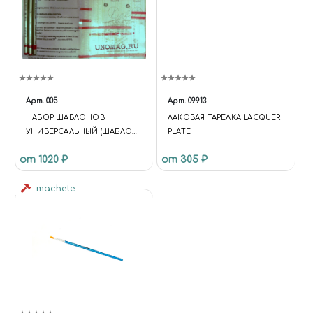
ID='+I+DL;F.PARENTNODE.INSER
TBEFORE(J,F); })
(WINDOW,DOCUMENT,'SCRIPT','
DATALAYER','GTM-KMSRFMHS');
{ "@CONTEXT":
"HTTPS://SCHEMA.ORG",
"@TYPE": "STORE", "NAME":
Арт.
005
Арт.
09913
"ЧУДНЫЙ МИР",
НАБОР ШАБЛОНОВ
ЛАКОВАЯ ТАРЕЛКА LACQUER
"DESCRIPTION": "ИНТЕРНЕТ-
УНИВЕРСАЛЬНЫЙ (ШАБЛОН
PLATE
МАГАЗИН СБОРНЫХ
+ ИНСТРУМЕНТ)
МАСШТАБНЫХ МОДЕЛЕЙ,
от 1020 ₽
от 305 ₽
КРАСОК, АЭРОГРАФОВ И
ИНСТРУМЕНТОВ ДЛЯ
machete
МОДЕЛИЗМА. ДОСТАВКА ПО
РОССИИ.", "URL":
"HTTPS://MIRACLE-WORLD.RU",
"LOGO": "HTTPS://MIRACLE-
WORLD.RU/INCLUDE/LOGOTY
PE.PNG", "IMAGE":
"HTTPS://MIRACLE-
WORLD.RU/INCLUDE/LOGOTY
PE.PNG", "TELEPHONE":