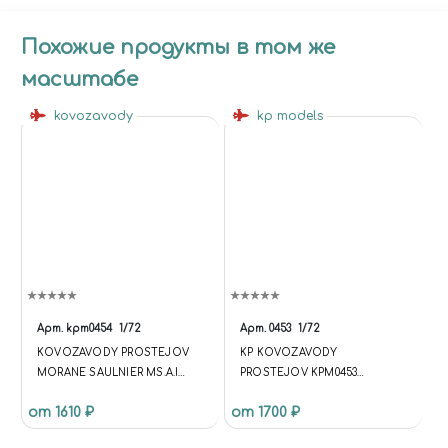
Похожие продукты в том же
масштабе
kovozavody
kp models
Арт.
kpm0454
1/72
Арт.
0453
1/72
KOVOZAVODY PROSTEJOV
KP KOVOZAVODY
MORANE SAULNIER MS.A.I
PROSTEJOV KPM0453
FRENCH SERVICE
ИСТРЕБИТЕЛЬ MORANE
от 1610 ₽
от 1700 ₽
SAULNIER MS.A.I "OVER
FRANCE" 1/72