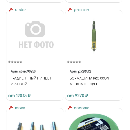
u-star
proxxon
Арт.
st-ua90230
Арт.
px28512
ГРАДИЕНТНЫЙ ПИНЦЕТ
БОРМАШИНА PROXXON
УГЛОВОЙ
MICROMOT 60/EF
(КОМБИНИРОВАННЫЙ)
от 120.15 ₽
от 9270 ₽
GRADIENT TWEEZERS
ANGLED (COMBINED)
maxx
noname