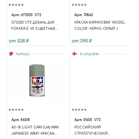
DATA.COMPARE = []; RUN =
FUNCTION { $('[DATA-BASKET-
ID]').ATTR('DATA-BASKET-STATE',
Арт.
d72020
1/72
Арт.
70862
'NONE'); $('[DATA-COMPARE-
D72020 1/72 ДЕКАЛЬ ДЛЯ
КРАСКА АКРИЛОВАЯ `MODEL
ID]').ATTR('DATA-COMPARE-
FOKKER D. VII 5-ЦВЕТНЫЕ
COLOR` ЧЕРНО-СЕРЫЙ /
STATE', 'NONE');
РОМБЫ
BLACK GREY
API.EACH(DATA.BASKET,
от 528 ₽
от 390 ₽
FUNCTION (INDEX, ITEM) {
$('[DATA-BASKET-ID=' + ITEM.ID
tamiya
trumpeter
+ ']').ATTR('DATA-BASKET-STATE',
ITEM.DELAY ? 'DELAYED' :
'ADDED'); });
API.EACH(DATA.COMPARE,
FUNCTION (INDEX, ITEM) {
$('[DATA-COMPARE-ID=' +
ITEM.ID + ']').ATTR('DATA-
COMPARE-STATE', 'ADDED'); }); };
UPDATE = FUNCTION {
$.AJAX('/BITRIX/TEMPLATES/U
NIVERSE_S1/COMPONENTS/I
Арт.
86518
Арт.
01655
1/72
NTEC.UNIVERSE/SYSTEM/BAS
AS-18 LIGHT GRAY (IJA) WWII
РОССИЙСКИЙ
KET.MANAGER/AJAX.PHP', {
JAPANESE ARMY КРАСКА-
СТРАТЕГИЧЕСКИЙ
'TYPE': 'POST', 'CACHE': FALSE,