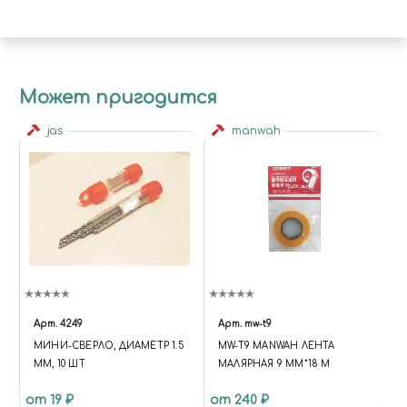
Может пригодится
jas
manwah
Арт.
4249
Арт.
mw-t9
МИНИ-СВЕРЛО, ДИАМЕТР 1.5
MW-T9 MANWAH ЛЕНТА
ММ, 10 ШТ
МАЛЯРНАЯ 9 ММ*18 М
от 19 ₽
от 240 ₽