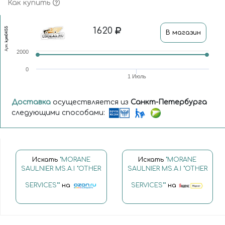
Как купить
1620
kpm0455
В магазин
Арт.
2000
0
1 Июль
Доставка
осуществляется из
Санкт-Петербурга
следующими способами:
Искать
"MORANE
Искать
"MORANE
SAULNIER MS.A.I "OTHER
SAULNIER MS.A.I "OTHER
SERVICES""
на
SERVICES""
на