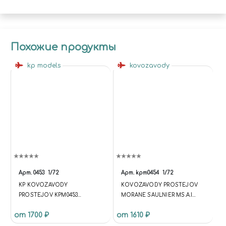
Похожие продукты
kp models
kovozavody
Арт.
0453
1/72
Арт.
kpm0454
1/72
KP KOVOZAVODY
KOVOZAVODY PROSTEJOV
PROSTEJOV KPM0453
MORANE SAULNIER MS.A.I
ИСТРЕБИТЕЛЬ MORANE
FRENCH SERVICE
от 1700 ₽
от 1610 ₽
SAULNIER MS.A.I "OVER
FRANCE" 1/72