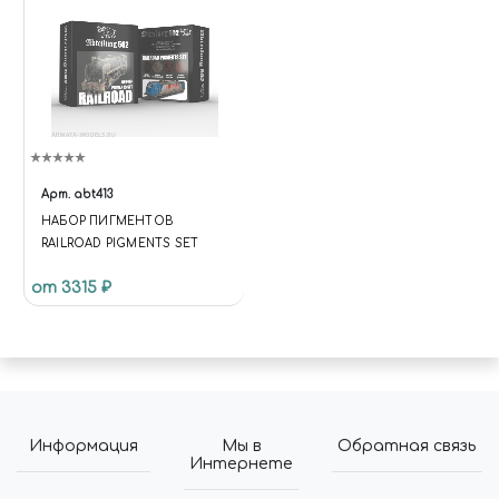
BX.ADDCUSTOMEVENT('ONFR
AMEDATARECEIVED', UPDATE);
BX.READY(UPDATE); })($, INTEC);
Арт.
abt413
НАБОР ПИГМЕНТОВ
RAILROAD PIGMENTS SET
от 3315 ₽
Информация
Мы в
Обратная связь
Интернете