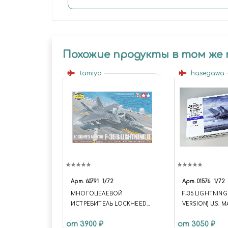
Похожие продукты в том же
tamiya
hasegawa
Арт.
60791
1/72
Арт.
01576
1/72
МНОГОЦЕЛЕВОЙ
F-35 LIGHTNING I
ИСТРЕБИТЕЛЬ LOCKHEED
VERSION) U.S. M
MARTIN F-35B LIGHTNING II
HASEGAWA
от 3900 ₽
от 3050 ₽
(1:72)