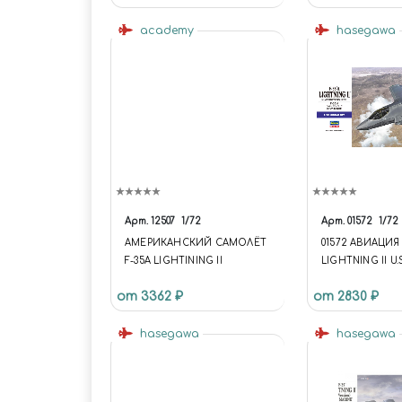
academy
hasegawa
Арт.
12507
1/72
Арт.
01572
1/72
АМЕРИКАНСКИЙ САМОЛЁТ
01572 АВИАЦИЯ 
F-35A LIGHTINING II
LIGHTNING II U.
TACTICAL FIGH
от 3362 ₽
от 2830 ₽
hasegawa
hasegawa