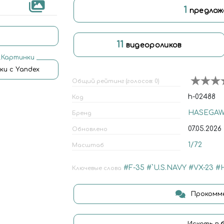
1
предлож
11
видеороликов
.Картинки
ки с Yandex
Общий рейтинг (голосов: 0)
h-02488
Код
HASEGA
Бренд
07.05.2026
Обновлено
1/72
Масштаб
#F-35
#`U.S.NAVY
#VX-23
#H
Ключевые слова
Прокомме