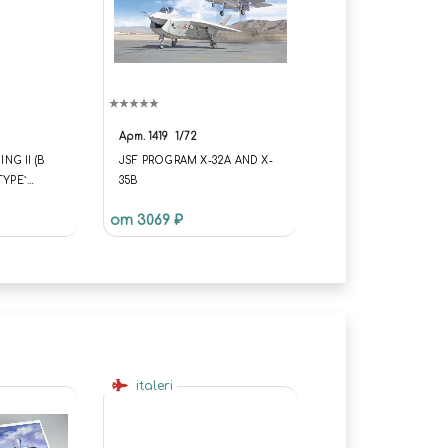
Арт.
1419
1/72
NG II (B
JSF PROGRAM X-32A AND X-
TYPE`
35B
 1/72
от 3069 ₽
 В
)
italeri