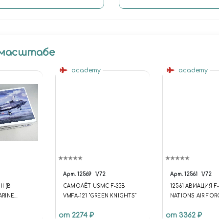
 масштабе
academy
academy
Арт.
12569
1/72
Арт.
12561
1/72
I (B
САМОЛЁТ USMC F-35B
12561 АВИАЦИЯ F-
ARINE
VMFA-121 "GREEN KNIGHTS"
NATIONS AIR FOR
от 2274 ₽
от 3362 ₽