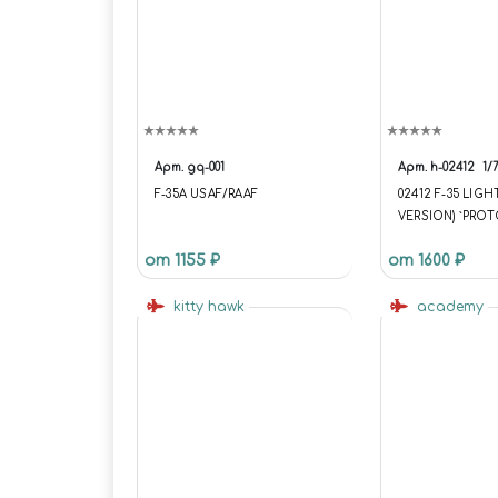
Арт.
gq-001
Арт.
h-02412
1/
F-35A USAF/RAAF
02412 F-35 LIGHT
VERSION) `PROT
(LIMITED EDITIO
от 1155 ₽
от 1600 ₽
(УЦЕНКА) КУПИ
МОСКВЕ (H-0241
kitty hawk
САМОЛЁТЫ
academy