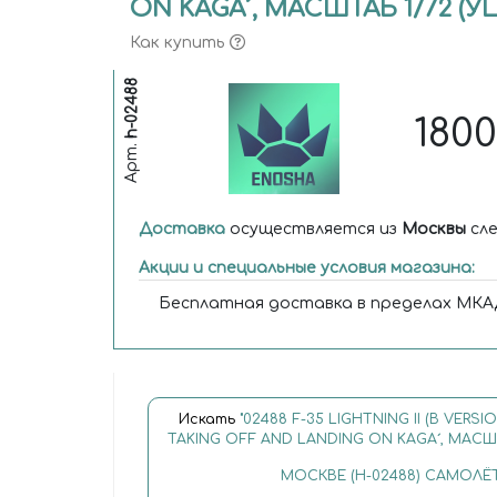
ON KAGA´, МАСШТАБ 1/72 (У
Как купить
h-02488
180
Арт.
Доставка
осуществляется из
Москвы
сле
Акции и специальные условия магазина:
Бесплатная доставка в пределах МКАД
Искать
"02488 F-35 LIGHTNING II (B VERSI
TAKING OFF AND LANDING ON KAGA´, МАСШТ
МОСКВЕ (H-02488) САМОЛЁ