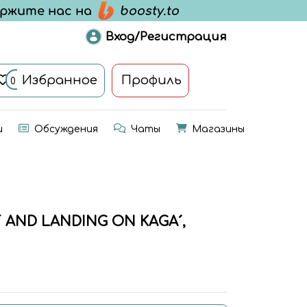
Вход/Регистрация
Избранное
Профиль
0
и
Обсуждения
Чаты
Магазины
FF AND LANDING ON KAGA´,