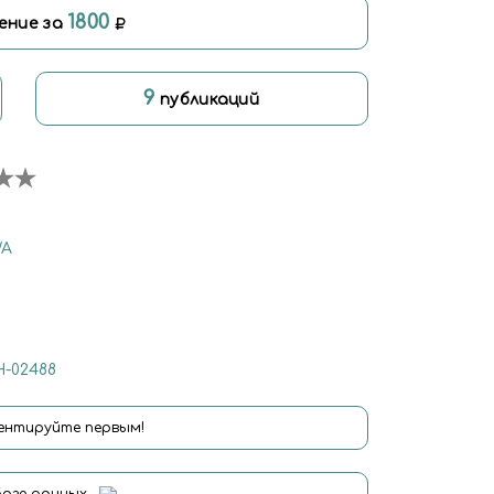
1800
ение за
9
публикаций
WA
-02488
нтируйте первым!