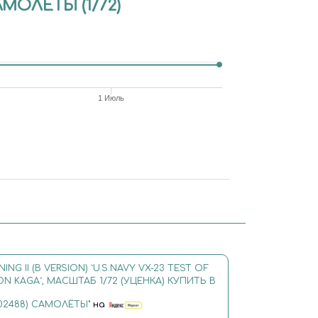
АМОЛЁТЫ (1/72)
1 Июль
NING II (B VERSION) `U.S.NAVY VX-23 TEST OF
N KAGA´, МАСШТАБ 1/72 (УЦЕНКА) КУПИТЬ В
02488) САМОЛЁТЫ"
на