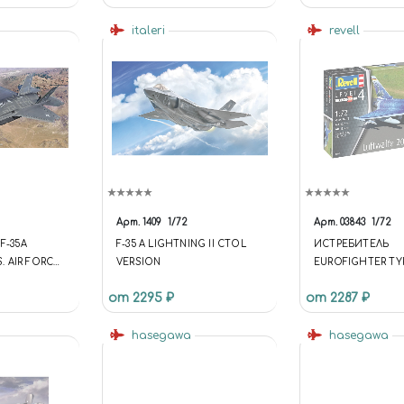
italeri
revell
Арт.
1409
1/72
Арт.
03843
1/72
F-35A
F-35 A LIGHTNING II CTOL
ИСТРЕБИТЕЛЬ
S. AIR FORCE
VERSION
EUROFIGHTER T
TER
(1:72)
от 2295 ₽
от 2287 ₽
hasegawa
hasegawa