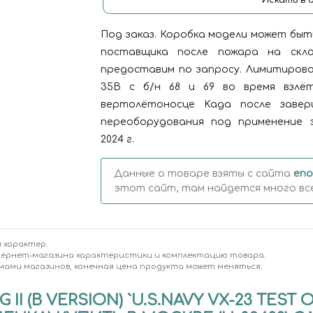
Искать в 
Под заказ. Коробка модели может быт
поставщика после пожара на скл
предоставим по запросу. Лимитирова
35B с б/н 68 и 69 во время взлёт
вертолётоносце Kaga после завер
переоборудования под применение 
2024 г.
Данные о товаре взяты с сайта
eno
этот сайт, там найдется много вс
 характер.
тернет-магазина характеристики и комплектацию товара.
мами магазинов, конечная цена продукта может меняться.
G II (B VERSION) `U.S.NAVY VX-23 TES