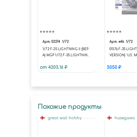
Арт.
02374
1/72
Арт.
e46
1/72
1/72 F-35 LIGHTNING II (ВЕР.
01576 F-35 LIGHT
A) MGP 1/72 F-35 LIGHTNING
VERSION) `U.S. 
II(A VER.) MGP
[U.S.M.C. STOVL
от 4203.16 ₽
3050 ₽
1/72 HASEGAW
1/72 (ПОД ЗАКА
Похожие продукты
great wall hobby
hasegawa