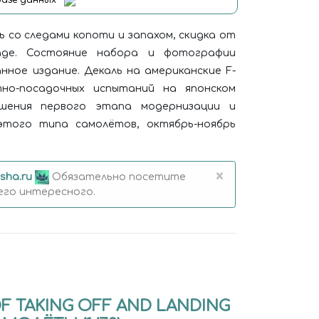
базе данных
ь со следами копоти и запахом, скидка от
аде. Состояние набора и фотографии
нное издание. Декаль на американские F-
но-посадочных испытаний на японском
шения первого этапа модернизации и
этого типа самолётов, октябрь-ноябрь
×
sha.ru
Обязательно посетите
его интересного.
T OF TAKING OFF AND LANDING