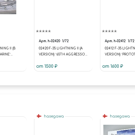
Арт.
h-02420
1/72
Арт.
h-02412
1/72
NING II (B
02420 F-35 LIGHTNING II (A
02412 F-35 LIGHTNI
MARINE´
VERSION) `65TH AGGRESSOR
VERSION) `PROTO
 FIGHTER]
SQUADRON´ (LIMITED
(LIMITED EDITION)
от 1500 ₽
от 1600 ₽
A АВИАЦИЯ
EDITION) 1/72 (УЦЕНКА)
(УЦЕНКА) КУПИТЬ
З)
КУПИТЬ В МОСКВЕ (H-02420)
МОСКВЕ (H-02412
САМОЛЁТЫ
САМОЛЁТЫ
hasegawa
hasegawa