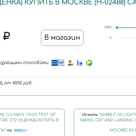
ЦЕНКА) КУПИТЬ В МОСКВЕ (H-02488) С
2000
0
В магазин
0
дующими способами:
 от 4000 руб.
ON) `U.S.NAVY VX-23 TEST OF
Искать
"02488 F-35 LIGHT
АБ 1/72 (УЦЕНКА) КУПИТЬ В
TAKING OFF AND LANDING O
ТЫ"
на
МОСКВЕ (H-