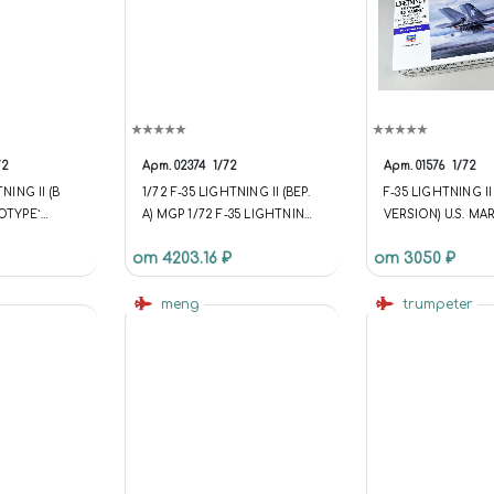
72
Арт.
02374
1/72
Арт.
01576
1/72
NING II (B
1/72 F-35 LIGHTNING II (ВЕР.
F-35 LIGHTNING II 
OTYPE`
A) MGP 1/72 F-35 LIGHTNING
VERSION) U.S. MA
N) 1/72
II(A VER.) MGP
HASEGAWA
от 4203.16 ₽
от 3050 ₽
ТЬ В
2)
meng
trumpeter