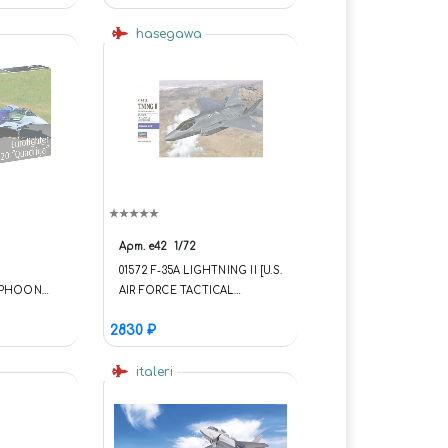
hasegawa
Арт.
e42
1/72
01572 F-35A LIGHTNING II [U.S.
YPHOON
AIR FORCE TACTICAL
FIGHTER] 1/72 HASEGAWA
2830 ₽
АВИАЦИЯ 1/72 (ПОД ЗАКАЗ)
italeri