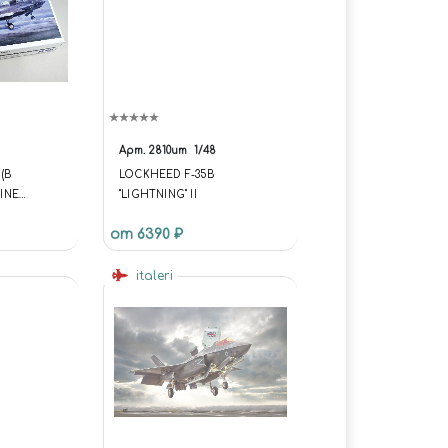
Арт.
2810ит
1/48
(B
LOCKHEED F-35B
RINE
"LIGHTNING" II
от 6390 ₽
italeri