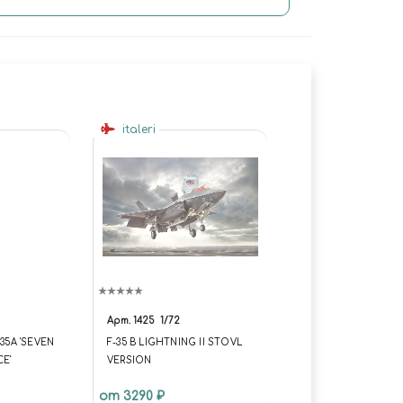
italeri
Арт.
1425
1/72
35A 'SEVEN
F-35 B LIGHTNING II STOVL
CE'
VERSION
от 3290 ₽