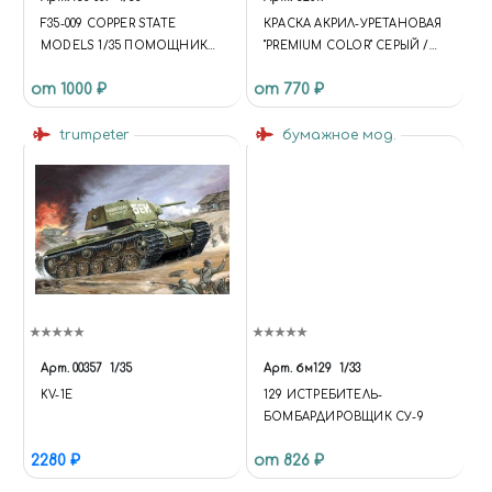
F35-009 COPPER STATE
КРАСКА АКРИЛ-УРЕТАНОВАЯ
MODELS 1/35 ПОМОЩНИК
"PREMIUM COLOR" СЕРЫЙ /
СТАРШИНЫ
GREY
от 1000 ₽
от 770 ₽
ПОДРАЗДЕЛЕНИЯ
БРОНЕАВТОМОБИЛЕЙ
БРИТАНСКОЙ RNAS
trumpeter
бумажное мод.
Арт.
00357
1/35
Арт.
бм129
1/33
KV-1E
129 ИСТРЕБИТЕЛЬ-
БОМБАРДИРОВЩИК СУ-9
2280 ₽
от 826 ₽