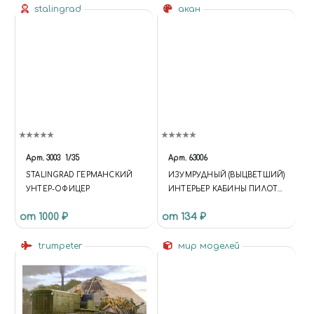
stalingrad
акан
Арт.
3003
1/35
Арт.
63006
STALINGRAD ГЕРМАНСКИЙ
ИЗУМРУДНЫЙ (ВЫЦВЕТШИЙ)
УНТЕР-ОФИЦЕР
ИНТЕРЬЕР КАБИНЫ ПИЛОТА
МИГ: 17-31; МИ:8-24; РАННИЕ
от 1000 ₽
от 134 ₽
МИГ 29
trumpeter
мир моделей