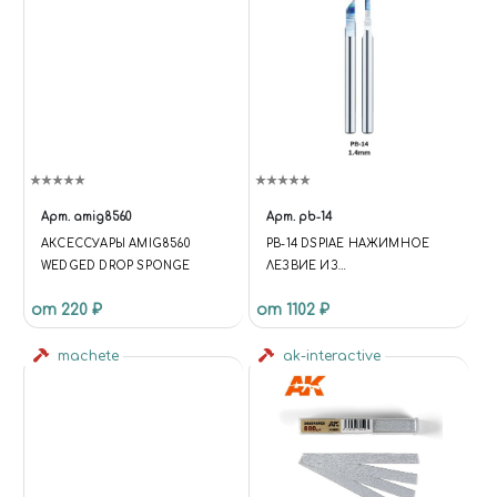
Арт.
amig8560
Арт.
pb-14
АКСЕССУАРЫ AMIG8560
PB-14 DSPIAE НАЖИМНОЕ
WEDGED DROP SPONGE
ЛЕЗВИЕ ИЗ
ВОЛЬФРАМОВОЙ СТАЛИ, 1.4
от 220 ₽
от 1102 ₽
ММ
machete
ak-interactive