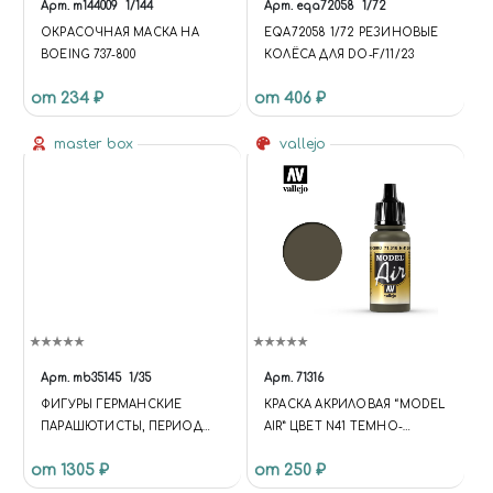
Арт.
m144009
1/144
Арт.
eqa72058
1/72
ОКРАСОЧНАЯ МАСКА НА
EQA72058 1/72 РЕЗИНОВЫЕ
BOEING 737-800
КОЛЁСА ДЛЯ DO-F/11/23
от 234 ₽
от 406 ₽
master box
vallejo
Арт.
mb35145
1/35
Арт.
71316
ФИГУРЫ ГЕРМАНСКИЕ
КРАСКА АКРИЛОВАЯ “MODEL
ПАРАШЮТИСТЫ, ПЕРИОД
AIR” ЦВЕТ N41 ТЕМНО-
ВТОРОЙ МИРОВОЙ ВОЙНЫ
ОЛИВКОВЫЙ ТУСКЛЫЙ, 17
от 1305 ₽
от 250 ₽
МЛ