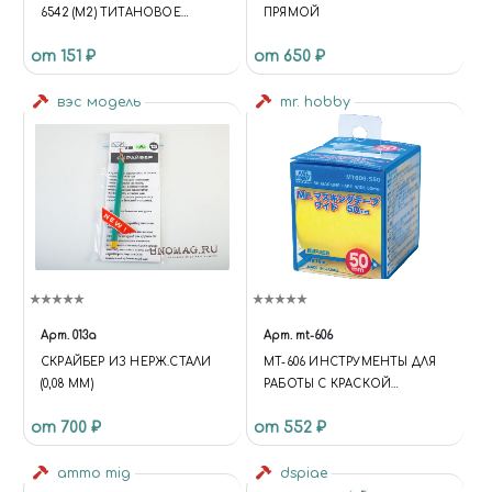
6542 (M2) ТИТАНОВОЕ
ПРЯМОЙ
ПОКРЫТИЕ D 0,7 ММ 10 ШТ.
от 151 ₽
от 650 ₽
вэс модель
mr. hobby
Арт.
013a
Арт.
mt-606
СКРАЙБЕР ИЗ НЕРЖ.СТАЛИ
MT-606 ИНСТРУМЕНТЫ ДЛЯ
(0,08 ММ)
РАБОТЫ С КРАСКОЙ
МАСКИРОВОЧНАЯ ЛЕНТА
от 700 ₽
от 552 ₽
MR.MASKING TAPE WIDE
(50ММ)
ammo mig
dspiae