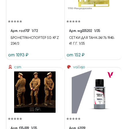
Арт.
rod707
1/72
Арт.
мд035202
1/35
БРОНЕТРАНСПОРТЕР SD. KFZ
СЕТКИ ДЛЯ ТАНК-34/76 1940-
234/3
41 Г.Г. 1/35
от 1093 ₽
от 152 ₽
csm
vallejo
Арт.
f35-009
1/35
Арт.
62019