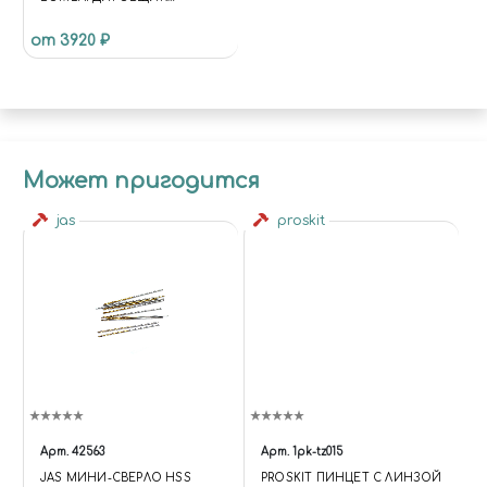
NAKAJIMA KI-49 ТИП 100
от 3920 ₽
"DONRYU II" (62-Я
АВИАЦИОННАЯ
ЭСКАДРИЛЬЯ) (LIMITED
EDITION)
Может пригодится
jas
proskit
Арт.
42563
Арт.
1pk-tz015
JAS МИНИ-СВЕРЛО HSS
PROSKIT ПИНЦЕТ С ЛИНЗОЙ