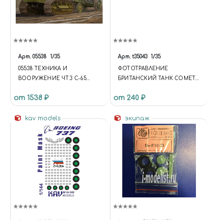
Арт.
05538
1/35
Арт.
t35043
1/35
05538 ТЕХНИКА И
ФОТОТРАВЛЕНИЕ
ВООРУЖЕНИЕ ЧТЗ С-65
БРИТАНСКИЙ ТАНК COMET
"СТАЛИНЕЦ"
А-34 ( 35003)
от 1538 ₽
от 240 ₽
kav models
экипаж