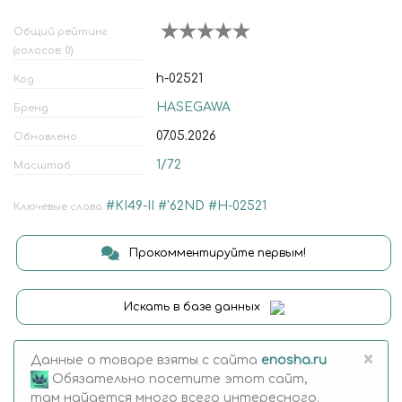
Общий рейтинг
(голосов: 0)
h-02521
Код
HASEGAWA
Бренд
07.05.2026
Обновлено
1/72
Масштаб
#KI49-II
#'62ND
#H-02521
Ключевые слова
Прокомментируйте первым!
Искать в базе данных
×
Данные о товаре взяты с сайта
enosha.ru
Обязательно посетите этот сайт,
там найдется много всего интересного.