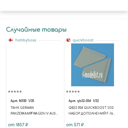
НАСАДКОЙ DO1621
(ДИАМЕТР 33 ММ)
Случайные товары
hobbyboss
quickboost
Арт.
80130
1/35
Арт.
qb32-054
1/32
ТАНК GERMAN
QB32 054 QUICKBOOST 1/32
PANZERKAMPFWAGEN IV AUSF
НАБОР ДОПОЛНЕНИЙ F-16
C
BLOCK 5-10 FLOATING
от 1857 ₽
от 571 ₽
ELEVATOR