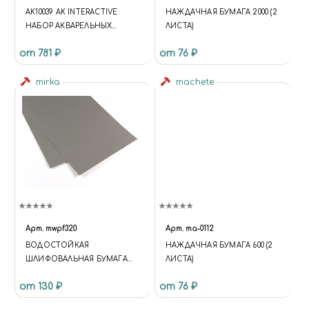
AK10039 AK INTERACTIVE
НАЖДАЧНАЯ БУМАГА 2000 (2
НАБОР АКВАРЕЛЬНЫХ
ЛИСТА)
КАРАНДАШЕЙ "ЧЕРНЫЕ И
от 781 ₽
от 76 ₽
БЕЛЫЕ" / WATERCOLOR
PENCIL SET BLACK AND
WHITE
mirka
machete
Арт.
mwpf320
Арт.
ma-0112
BОДОСТОЙКАЯ
НАЖДАЧНАЯ БУМАГА 600 (2
ШЛИФОВАЛЬНАЯ БУМАГА
ЛИСТА)
P320
от 130 ₽
от 76 ₽