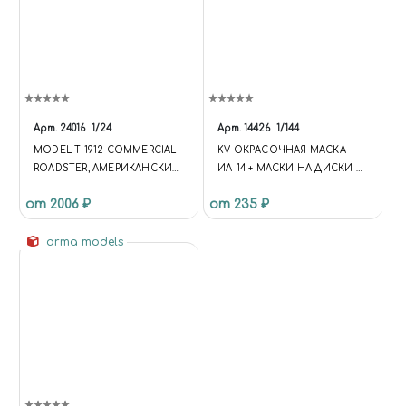
Арт.
24016
1/24
Арт.
14426
1/144
MODEL T 1912 COMMERCIAL
KV ОКРАСОЧНАЯ МАСКА
ROADSTER, АМЕРИКАНСКИЙ
ИЛ-14 + МАСКИ НА ДИСКИ И
АВТОМОБИЛЬ
КОЛЕСА ДЛЯ МОДЕЛЕЙ
от 2006 ₽
от 235 ₽
ФИРМЫ EASTERN EXPRESS
arma models