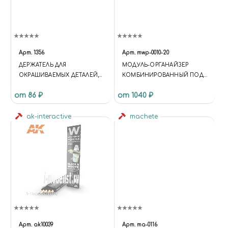
Арт.
1356
Арт.
mwp-0010-20
ДЕРЖАТЕЛЬ ДЛЯ
МОДУЛЬ-ОРГАНАЙЗЕР
ОКРАШИВАЕМЫХ ДЕТАЛЕЙ,
КОМБИНИРОВАННЫЙ ПОД
ЦИЛИНДР СТУПЕНЧАТЫЙ, 10
КРАСКУ 36; 30; 26 ММ.
от 86 ₽
от 1040 ₽
ШТ, JAS 1356
ak-interactive
machete
Арт.
ak10039
Арт.
ma-0116