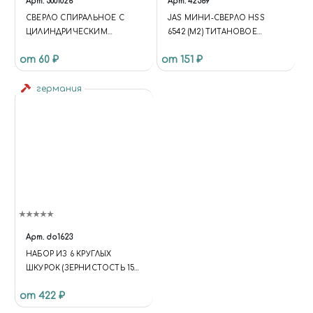
Арт.
5001026
Арт.
42569
СВЕРЛО СПИРАЛЬНОЕ С
JAS МИНИ-СВЕРЛО HSS
ЦИЛИНДРИЧЕСКИМ
6542 (M2) ТИТАНОВОЕ
ХВОСТОВИКОМ, 3.0 ММ
ПОКРЫТИЕ D 1,0 ММ 10 ШТ.
от 60 ₽
от 151 ₽
германия
Арт.
do1623
НАБОР ИЗ 6 КРУГЛЫХ
ШКУРОК (ЗЕРНИСТОСТЬ 150)
СО СПЕЦПОКРЫТИЕМ
от 422 ₽
ТЫЛЬНОЙ ЧАСТИ ДЛЯ
ИСПОЛЬЗОВАНИЯ С