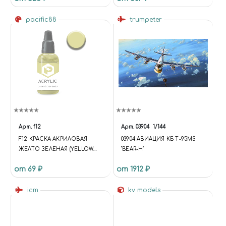
pacific88
trumpeter
Арт.
f12
Арт.
03904
1/144
F12 КРАСКА АКРИЛОВАЯ
03904 АВИАЦИЯ КБ Т-95MS
ЖЕЛТО ЗЕЛЕНАЯ (YELLOW
"BEAR-H"
GREEN) ОБЪЕМ: 10 МЛ.
от 69 ₽
от 1912 ₽
icm
kv models