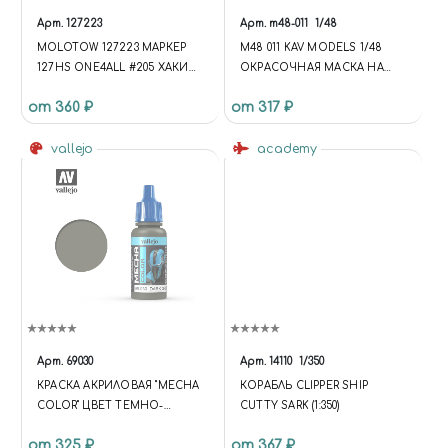
Арт.
127223
Арт.
m48-011
1/48
MOLOTOW 127223 МАРКЕР
M48 011 KAV MODELS 1/48
127HS ONE4ALL #205 ХАКИ
ОКРАСОЧНАЯ МАСКА НА
2ММ
ОСТЕКЛЕНИЕ C-2 (ЗВЕЗДА)
от 360 ₽
от 317 ₽
vallejo
academy
Арт.
69030
Арт.
14110
1/350
КРАСКА АКРИЛОВАЯ "MECHA
КОРАБЛЬ CLIPPER SHIP
COLOR" ЦВЕТ ТЕМНО-
CUTTY SARK (1:350)
ЗЕЛЕНЫЙ, 17 МЛ
от 325 ₽
от 367 ₽