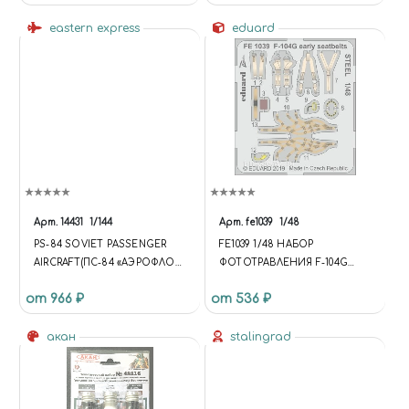
eastern express
eduard
Арт.
14431
1/144
Арт.
fe1039
1/48
PS-84 SOVIET PASSENGER
FE1039 1/48 НАБОР
AIRCRAFT(ПС-84 «АЭРОФЛОТ»
ФОТОТРАВЛЕНИЯ F-104G
ПАССАЖИРСКИЙ САМОЛЁТ)
РАННЯЯ ВЕРСИЯ, СТАЛЬНЫЕ
от 966 ₽
от 536 ₽
РЕМНИ
акан
stalingrad