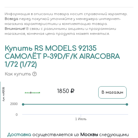
Информация в описании товара носит справочный характер.
Всегда
перед покупкой уточняйте у менеджера интернет-
магазина характеристики и комплектацию товара.
Внимание!
В связи с различными акциями и программами
магазинов, конечная цена продукта может меняться.
Купить RS MODELS 92135
САМОЛЁТ P-39D/F/K AIRACOBRA
1/72 (1/72)
Как купить
rs92135
1850
В магазин
Арт.
2000
0
1 Июль
Доставка
осуществляется из
Москвы
следующими