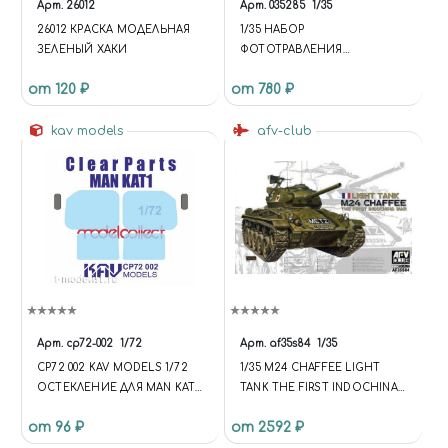
Арт.
26012
Арт.
035285
1/35
26012 КРАСКА МОДЕЛЬНАЯ
1/35 НАБОР
ЗЕЛЕНЫЙ ХАКИ
ФОТОТРАВЛЕНИЯ
КОРМОВЫХ ЯЩИКОВ И
от 120 ₽
от 780 ₽
БРЫЗГОВИКОВ НА SD.KFZ.
171 PANTHER
kav models
afv-club
Арт.
cp72-002
1/72
Арт.
af35s84
1/35
CP72 002 KAV MODELS 1/72
1/35 M24 CHAFFEE LIGHT
ОСТЕКЛЕНИЕ ДЛЯ MAN KAT1
TANK THE FIRST INDOCHINA
(MODELCOLLECT)
WAR
от 96 ₽
от 2592 ₽