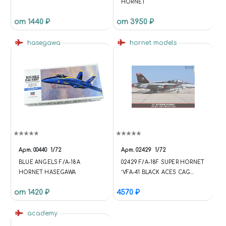
HORNET
от 1440 ₽
от 3950 ₽
hasegawa
hornet models
Арт.
00440
1/72
Арт.
02429
1/72
BLUE ANGELS F/A-18A
02429 F/A-18F SUPER HORNET
HORNET HASEGAWA
`VFA-41 BLACK ACES CAG
2022` (LIMITED EDITION) 1/72
от 1420 ₽
4570 ₽
HASEGAWA АВИАЦИЯ 1/72
(ПОД ЗАКАЗ)
academy