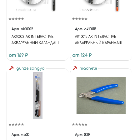
Арт.
ak10002
Арт.
ak10015
AK10002 AK INTERACTIVE
AK10015 AK INTERACTIVE
АКВАРЕЛЬНЫЙ КАРАНДАШ
АКВАРЕЛЬНЫЙ КАРАНДАШ
"РЕЗИНА" / WATERCOLOR
"ОРАНЖЕВЫЙ" /
от 169 ₽
от 124 ₽
PENCIL RUBBER
WATERCOLOR PENCIL VIVID
ORANGE
gunze sangyo
machete
Арт.
mb30
Арт.
0007