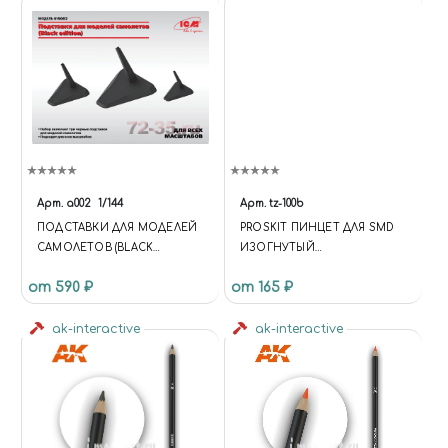
Арт.
a002
1/144
Арт.
tz-100b
ПОДСТАВКИ ДЛЯ МОДЕЛЕЙ
PROSKIT ПИНЦЕТ ДЛЯ SMD
САМОЛЕТОВ (BLACK
ИЗОГНУТЫЙ
EDITION) (М 1:48, 1:72, 1:144)
(КОМПОЗИТНЫЙ,
от 590 ₽
от 165 ₽
НЕМАГНИТНЫЙ, ТЕРМО-
КИСЛОТО-СТОЙКИЙ,
ak-interactive
АНТИСТАТ)
ak-interactive