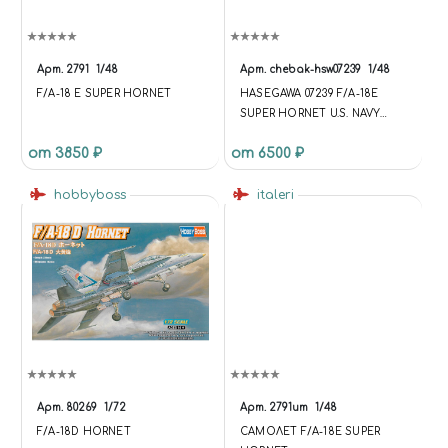
Арт.
2791
1/48
Арт.
chebak-hsw07239
1/48
F/A-18 E SUPER HORNET
HASEGAWA 07239 F/A-18E
SUPER HORNET U.S. NAVY
CARRIER BORNE FIGHTER
от 3850 ₽
от 6500 ₽
(ATTACKER) 1/48
hobbyboss
italeri
Арт.
80269
1/72
Арт.
2791ит
1/48
F/A-18D HORNET
САМОЛЕТ F/A-18E SUPER