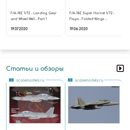
F/A-18E 1/72 - Landing Gear
F/A-18E Super Hornet 1/72 -
and Wheel Well - Part 1
Flaps - Folded Wings -
Conversion Tutorial
19.07.2020
19.06.2020
Статьи и обзоры
scalemodels.ru
scalemodels.ru