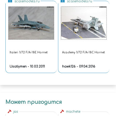
scalemodels.ru
scalemodels.ru
Italeri 1/72 F/A-18E Hornet
Academy 1/72 F/A-18С Hornet
Usatiymen - 10.03.2011
hawk126 - 09.04.2016
Может пригодится
jas
machete