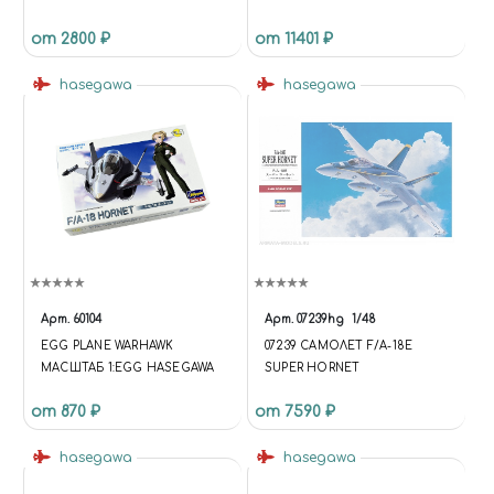
FIGHTER/ATTACKER 1/48
SUPER HORNET FIGHTER
от 2800 ₽
от 11401 ₽
(УЦЕНКА) КУПИТЬ В МОСКВЕ
(H-PT38) САМОЛЁТЫ
hasegawa
hasegawa
Арт.
60104
Арт.
07239hg
1/48
EGG PLANE WARHAWK
07239 САМОЛЕТ F/A-18E
МАСШТАБ 1:EGG HASEGAWA
SUPER HORNET
от 870 ₽
от 7590 ₽
hasegawa
hasegawa