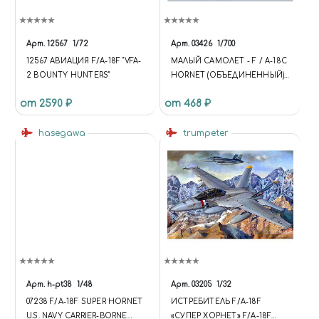
Арт.
12567
1/72
Арт.
03426
1/700
12567 АВИАЦИЯ F/A-18F "VFA-
МАЛЫЙ САМОЛЕТ - F / A-18C
2 BOUNTY HUNTERS"
HORNET (ОБЪЕДИНЕННЫЙ)
SMALL AIRCRAFT - F/A-18C
от 2590 ₽
от 468 ₽
HORNET (CONSOLIDATED)
hasegawa
trumpeter
Арт.
h-pt38
1/48
Арт.
03205
1/32
07238 F/A-18F SUPER HORNET
ИСТРЕБИТЕЛЬ F/A-18F
U.S. NAVY CARRIER-BORNE
«СУПЕР ХОРНЕТ» F/A-18F