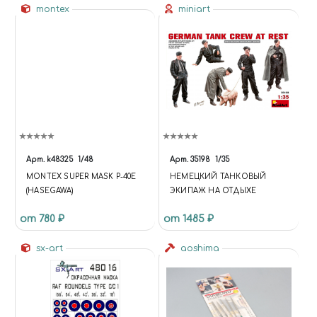
montex
miniart
Арт.
k48325
1/48
Арт.
35198
1/35
MONTEX SUPER MASK P-40E
НЕМЕЦКИЙ ТАНКОВЫЙ
(HASEGAWA)
ЭКИПАЖ НА ОТДЫХЕ
от 780 ₽
от 1485 ₽
sx-art
aoshima