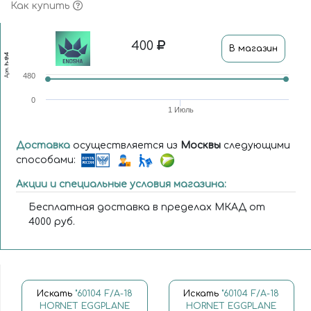
Как купить
400
В магазин
h-th4
Арт.
480
0
1 Июль
Доставка
осуществляется из
Москвы
следующими
способами:
Акции и специальные условия магазина:
Бесплатная доставка в пределах МКАД от
4000 руб.
Искать
"60104 F/A-18
Искать
"60104 F/A-18
HORNET EGGPLANE
HORNET EGGPLANE