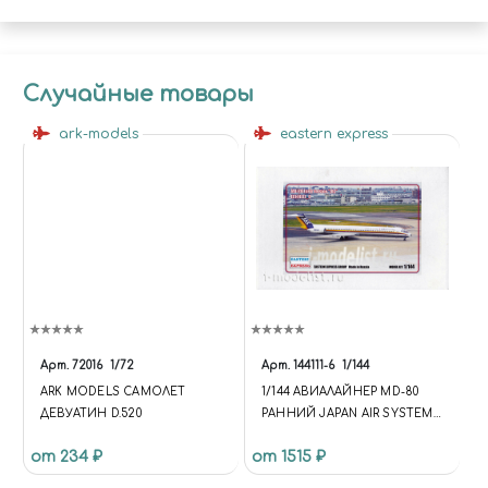
Случайные товары
ark-models
eastern express
Арт.
72016
1/72
Арт.
144111-6
1/144
ARK MODELS САМОЛЕТ
1/144 АВИАЛАЙНЕР MD-80
ДЕВУАТИН D.520
РАННИЙ JAPAN AIR SYSTEM
(LIMITED EDITION)
от 234 ₽
от 1515 ₽