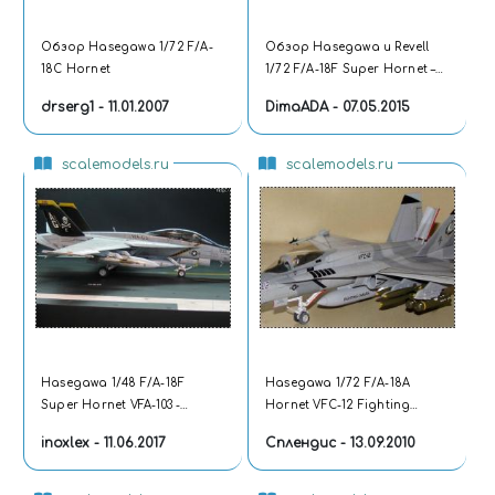
Обзор Hasegawa 1/72 F/A-
Обзор Hasegawa и Revell
18C Hornet
1/72 F/A-18F Super Hornet –
Сравнительный анализ
drserg1 - 11.01.2007
DimaADA - 07.05.2015
scalemodels.ru
scalemodels.ru
Hasegawa 1/48 F/A-18F
Hasegawa 1/72 F/A-18A
Super Hornet VFA-103 -
Hornet VFC-12 Fighting
Touchdown
Omars
inoxlex - 11.06.2017
Сплендис - 13.09.2010