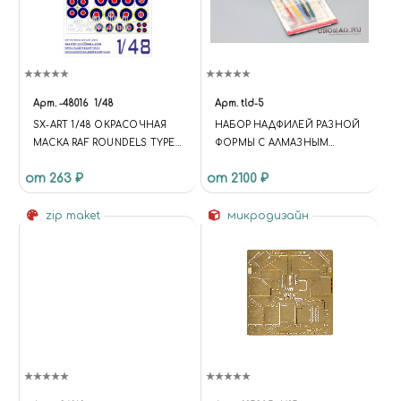
Арт.
-48016
1/48
Арт.
tld-5
SX-ART 1/48 ОКРАСОЧНАЯ
НАБОР НАДФИЛЕЙ РАЗНОЙ
МАСКА RAF ROUNDELS TYPE
ФОРМЫ С АЛМАЗНЫМ
C/C1 (56", 54", 48", 40", 36", 32", 18")
НАПЫЛЕНИЕМ
от 263 ₽
от 2100 ₽
zip maket
микродизайн