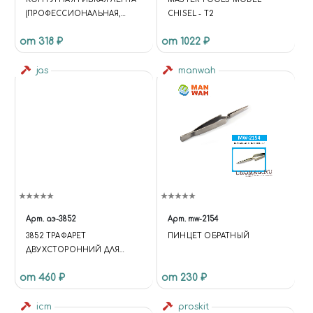
(ПРОФЕССИОНАЛЬНАЯ,
CHISEL - T2
ТЕРМОСТОЙКОСТЬ ДО 70°С;
от 318 ₽
от 1022 ₽
ДЛЯ ЗАЩИТЫ
ПОВЕРХНОСТЕЙ ПРИ
МНОГОЦВЕТНОЙ ОКРАСКЕ;
jas
manwah
ЦВЕТ- СИНИЙ). 33М Х 6ММ.
Арт.
аэ-3852
Арт.
mw-2154
3852 ТРАФАРЕТ
ПИНЦЕТ ОБРАТНЫЙ
ДВУХСТОРОННИЙ ДЛЯ
ВЫРЕЗАНИЯ КАМУФЛЯЖА
от 460 ₽
от 230 ₽
icm
proskit