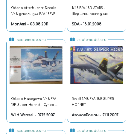
Обзор Afterburner Decals
1/48 F/A-18D ATARS -
1/48 декали для F/A-18E/F,
Шершень-разведчик
EA-18G
MonAmi - 03.08.2011
SDA - 18.01.2008
scalemodels.ru
scalemodels.ru
Обзор Hasegawa 1/48 F/A-
Revell 1/48 F/A-18E SUPER
18F Super Hornet - Супер-
HORNET
Жук
Wild Weasel - 07.12.2007
АзановРоман - 21.11.2007
scalemodels.ru
scalemodels.ru