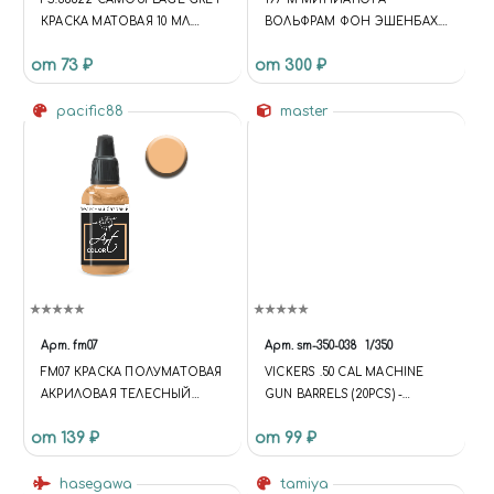
КРАСКА МАТОВАЯ 10 МЛ.
ВОЛЬФРАМ ФОН ЭШЕНБАХ.
(СТАР. WN 223) НИЗ
ГЕРМАНИЯ, НАЧ 13 ВЕКА
от 73 ₽
от 300 ₽
САМОЛЕТОВ
pacific88
master
Арт.
fm07
Арт.
sm-350-038
1/350
FM07 КРАСКА ПОЛУМАТОВАЯ
VICKERS .50 CAL MACHINE
АКРИЛОВАЯ ТЕЛЕСНЫЙ
GUN BARRELS (20PCS) -
БАЗОВЫЙ 2
STANDARD BRITISH AA
от 139 ₽
от 99 ₽
WEAPON PRIOR TO THE
OERLIKON
hasegawa
tamiya