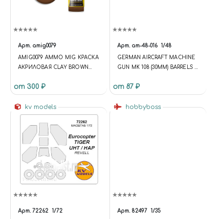
Арт.
amig0079
Арт.
am-48-016
1/48
AMIG0079 AMMO MIG КРАСКА
GERMAN AIRCRAFT MACHINE
АКРИЛОВАЯ CLAY BROWN
GUN MK 108 (30MM) BARRELS &
(КОРИЧНЕВАЯ ГЛИНА)
BLAST TUBES (2PCS)
от 300 ₽
от 87 ₽
kv models
hobbyboss
Арт.
72262
1/72
Арт.
82497
1/35