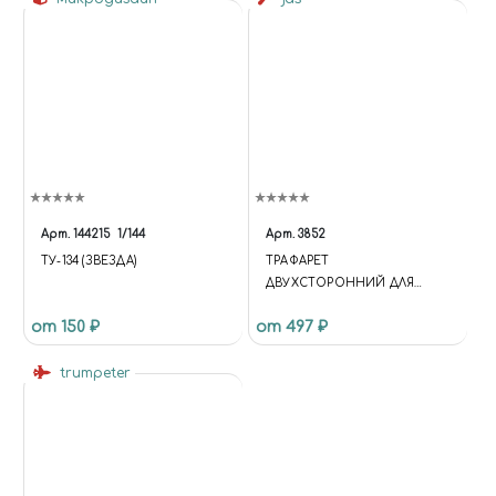
Арт.
144215
1/144
Арт.
3852
ТУ-134 (ЗВЕЗДА)
ТРАФАРЕТ
ДВУХСТОРОННИЙ ДЛЯ
ВЫРЕЗАНИЯ КАМУФЛЯЖА,
от 150 ₽
от 497 ₽
JAS 3852
trumpeter