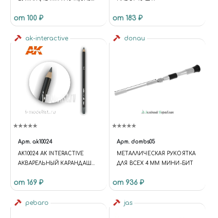
63142
от 100 ₽
от 183 ₽
ak-interactive
donau
Арт.
ak10024
Арт.
dombs05
AK10024 AK INTERACTIVE
МЕТАЛЛИЧЕСКАЯ РУКОЯТКА
АКВАРЕЛЬНЫЙ КАРАНДАШ
ДЛЯ ВСЕХ 4 ММ МИНИ-БИТ
"ТЕМНО-СЕРЫЙ" /
от 169 ₽
от 936 ₽
WATERCOLOR PENCIL DARK
GREY
pebaro
jas