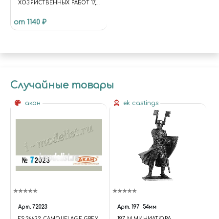
ХОЗЯЙСТВЕННЫХ РАБОТ 17,8
ММ
от 1140 ₽
Случайные товары
акан
ek castings
Арт.
72023
Арт.
197
54мм
FS:36622 CAMOUFLAGE GREY
197 M МИНИАТЮРА