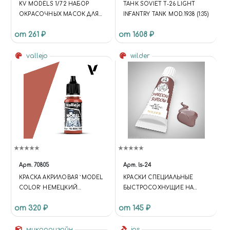
KV MODELS 1/72 НАБОР
ТАНК SOVIET T-26 LIGHT
ОКРАСОЧНЫХ МАСОК ДЛЯ
INFANTRY TANK MOD.1938 (1:35)
ОСТЕКЛЕНИЯ МОДЕЛИ
от 261 ₽
от 1608 ₽
EUROKOPTER EC-665 TIGER
vallejo
wilder
Арт.
70805
Арт.
ls-24
КРАСКА АКРИЛОВАЯ `MODEL
КРАСКИ СПЕЦИАЛЬНЫЕ
COLOR` НЕМЕЦКИЙ
БЫСТРОСОХНУЩИЕ НА
ОРАНЖЕВЫЙ / GERMAN
ОСНОВЕ ЛЬНЯНОГО
от 320 ₽
от 145 ₽
ORANGE
МАСЛА. 20 МЛ ЦВЕТ
НАСЫЩЕННЫЙ
микродизайн
МАЛИНОВЫЙ
jas