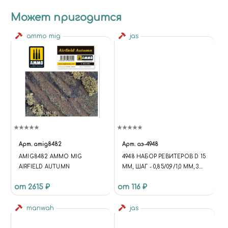
Может пригодится
ammo mig
jas
Арт.
amig8482
Арт.
аэ-4948
AMIG8482 AMMO MIG
4948 НАБОР РЕВИТЕРОВ D 15
AIRFIELD AUTUMN
ММ, ШАГ - 0,85/0,9/1,0 ММ, 3
ШТ.
от 2615 ₽
от 116 ₽
manwah
jas