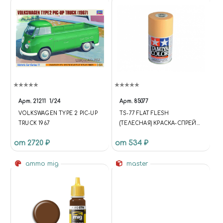
Арт.
21211
1/24
Арт.
85077
VOLKSWAGEN TYPE 2 PIC-UP
TS-77 FLAT FLESH
TRUCK 1967
(ТЕЛЕСНАЯ) КРАСКА-СПРЕЙ
100 МЛ.
от 2720 ₽
от 534 ₽
ammo mig
master