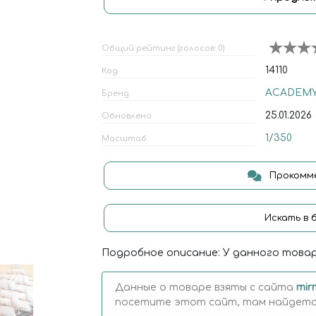
Общий рейтинг (голосов: 0)
14110
Код
ACADEM
Бренд
25.01.2026
Обновлено
1/350
Масштаб
Прокомме
Искать в 
Подробное описание: У данного товар
Данные о товаре взяты с сайта
mir
посетите этот сайт, там найдется