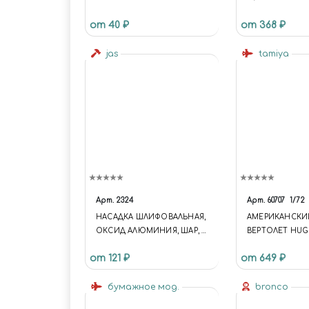
АА, ААА (ЗВЕЗДА 3547, 3602)
от 40 ₽
от 368 ₽
jas
tamiya
Арт.
2324
Арт.
60707
1/72
НАСАДКА ШЛИФОВАЛЬНАЯ,
АМЕРИКАНСКИ
ОКСИД АЛЮМИНИЯ, ШАР, 10
ВЕРТОЛЕТ HUG
ММ, 3 ШТ./УП., БЛИСТЕР, JAS
APACHE (1:72)
от 121 ₽
от 649 ₽
2324
бумажное мод.
bronco