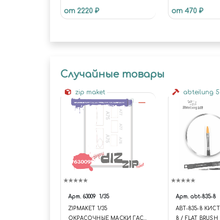
от 2220 ₽
от 470 ₽
Случайные товары
zip maket
abteilung 
Арт.
63009
1/35
Арт.
abt-835-8
ZIPMAKET 1/35
ABT-835-8 КИС
ОКРАСОЧНЫЕ МАСКИ ГАC-
8 / FLAT BRUSH