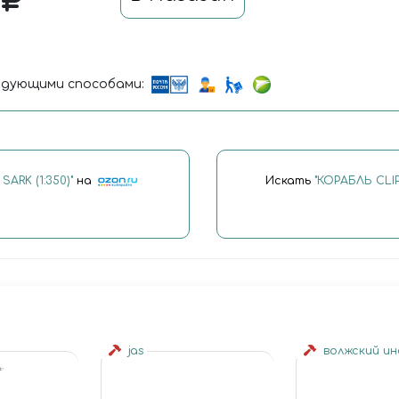
7
дующими способами:
ARK (1:350)"
на
Искать
"КОРАБЛЬ CLIP
jas
волжский и