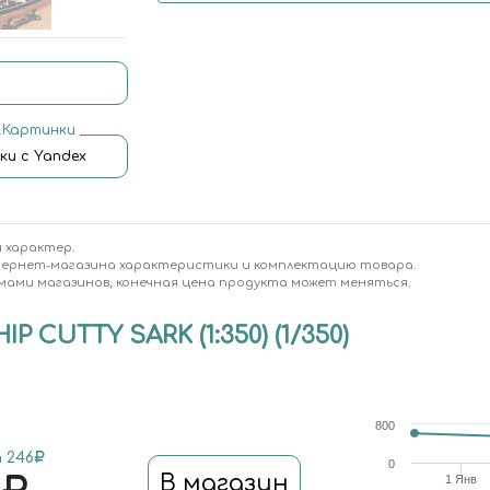
.Картинки
ки с Yandex
 характер.
тернет-магазина характеристики и комплектацию товара.
мами магазинов, конечная цена продукта может меняться.
 CUTTY SARK (1:350) (1/350)
800
 246
0
В магазин
1 Янв