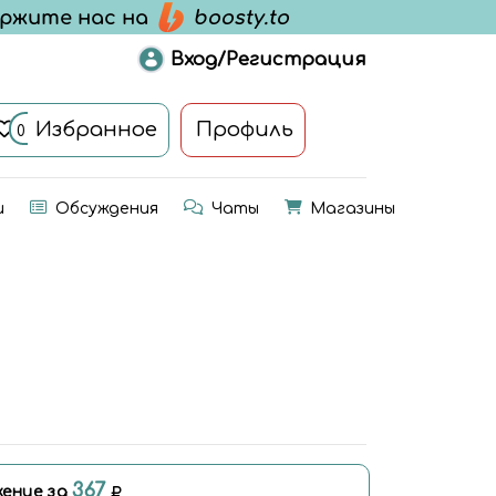
Вход/Регистрация
Избранное
Профиль
0
и
Обсуждения
Чаты
Магазины
367
ение за