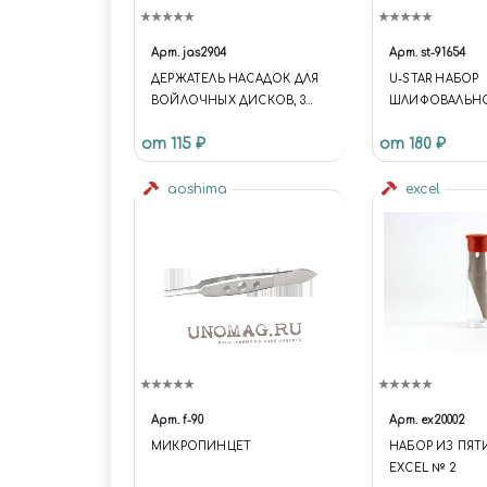
Арт.
jas2904
Арт.
st-91654
ДЕРЖАТЕЛЬ НАСАДОК ДЛЯ
U-STAR НАБОР
ВОЙЛОЧНЫХ ДИСКОВ, 3
ШЛИФОВАЛЬНО
ШТ./УП., БЛИСТЕР
НА ЛИПУЧКЕ (20X
от 115 ₽
от 180 ₽
30ШТ)
aoshima
excel
Арт.
f-90
Арт.
ex20002
МИКРОПИНЦЕТ
НАБОР ИЗ ПЯТ
EXCEL № 2