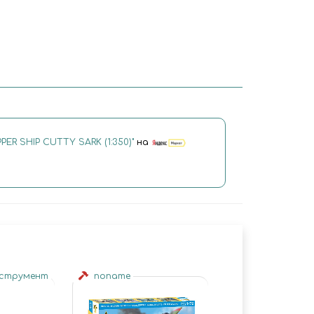
PER SHIP CUTTY SARK (1:350)"
на
нструмент
noname