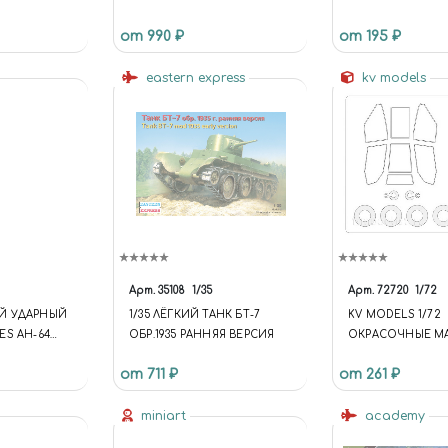
(ОГРАНИЧЕННЫЙ ВЫПУСК)
СИНАЙСКИЙ (SINA
от 990 ₽
от 195 ₽
eastern express
kv models
Арт.
35108
1/35
Арт.
72720
1/72
Й УДАРНЫЙ
1/35 ЛЁГКИЙ ТАНК БТ-7
KV MODELS 1/72
ES AH-64
ОБР.1935 РАННЯЯ ВЕРСИЯ
ОКРАСОЧНЫЕ М
AH-64 / AH-64A A
от 711 ₽
от 261 ₽
МАСКИ НА ДИСК
КОЛЁСА
miniart
academy